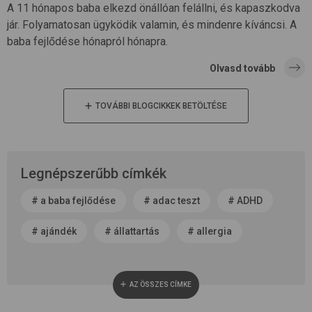
A 11 hónapos baba elkezd önállóan felállni, és kapaszkodva
jár. Folyamatosan ügyködik valamin, és mindenre kíváncsi. A
baba fejlődése hónapról hónapra.
Olvasd tovább
TOVÁBBI BLOGCIKKEK BETÖLTÉSE
Legnépszerűbb címkék
#
a baba fejlődése
#
adac teszt
#
ADHD
#
ajándék
#
állattartás
#
allergia
#
alvás
#
anyaság
#
anyatej
AZ ÖSSZES CÍMKE
#
apaság
#
baba neme
#
baba patika