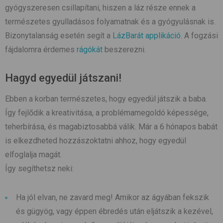
gyógyszeresen csillapítani, hiszen a láz része ennek a
természetes gyulladásos folyamatnak és a gyógyulásnak is.
Bizonytalanság esetén segít a
LázBarát applikáció
. A fogzási
fájdalomra érdemes
rágókát
beszerezni.
Hagyd egyedül játszani!
Ebben a korban természetes, hogy egyedül játszik a baba.
Így fejlődik a kreativitása, a problémamegoldó képessége,
teherbírása, és magabiztosabbá válik. Már a 6 hónapos babát
is elkezdheted hozzászoktatni ahhoz, hogy egyedül
elfoglalja magát.
Így segíthetsz neki:
Ha jól elvan, ne zavard meg! Amikor az ágyában fekszik
és gügyög, vagy éppen ébredés után eljátszik a kezével,