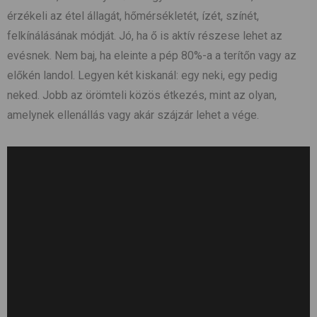
érzékeli az étel állagát, hőmérsékletét, ízét, színét,
felkínálásának módját. Jó, ha ő is aktív részese lehet az
evésnek. Nem baj, ha eleinte a pép 80%-a a terítőn vagy az
előkén landol. Legyen két kiskanál: egy neki, egy pedig
neked. Jobb az örömteli közös étkezés, mint az olyan,
amelynek ellenállás vagy akár szájzár lehet a vége.