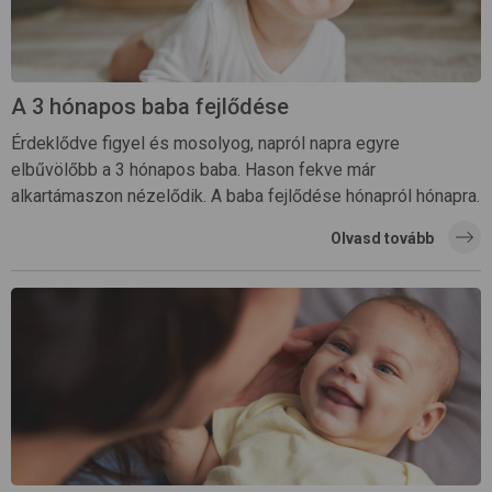
A 3 hónapos baba fejlődése
Érdeklődve figyel és mosolyog, napról napra egyre
elbűvölőbb a 3 hónapos baba. Hason fekve már
alkartámaszon nézelődik. A baba fejlődése hónapról hónapra.
Olvasd tovább