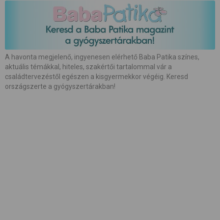
#
babaápolás
#
babakocsi
#
babamasszázs
#
babaszoba
#
beszédfejlődés
#
betegség
A havonta megjelenő, ingyenesen elérhető Baba Patika színes,
aktuális témákkal, hiteles, szakértői tartalommal vár a
#
biztonság
#
bőrápolás
#
család
családtervezéstől egészen a kisgyermekkor végéig. Keresd
országszerte a gyógyszertárakban!
#
családalapítás
#
császármetszés
#
egészség
#
etetés
#
etetőszék
#
farsang
#
fejlesztés
#
fejlődés
#
fogápolás
#
fogzás
#
fotózás
#
gátmetszés
#
gyerekcipő
#
gyereknevelés
#
gyerekülés