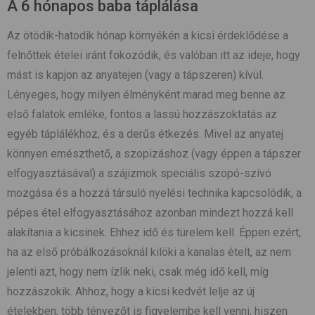
A 6 hónapos baba táplálása
Az ötödik-hatodik hónap környékén a kicsi érdeklődése a
felnőttek ételei iránt fokozódik, és valóban itt az ideje, hogy
mást is kapjon az anyatejen (vagy a tápszeren) kívül.
Lényeges, hogy milyen élményként marad meg benne az
első falatok emléke, fontos a lassú hozzászoktatás az
egyéb táplálékhoz, és a derűs étkezés. Mivel az anyatej
könnyen emészthető, a szopizáshoz (vagy éppen a tápszer
elfogyasztásával) a szájizmok speciális szopó-szívó
mozgása és a hozzá társuló nyelési technika kapcsolódik, a
pépes étel elfogyasztásához azonban mindezt hozzá kell
alakítania a kicsinek. Ehhez idő és türelem kell. Éppen ezért,
ha az első próbálkozásoknál kilöki a kanalas ételt, az nem
jelenti azt, hogy nem ízlik neki, csak még idő kell, míg
hozzászokik. Ahhoz, hogy a kicsi kedvét lelje az új
ételekben, több tényezőt is figyelembe kell venni, hiszen