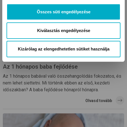
Összes süti engedélyezése
Kiválasztás engedélyezése
Kizárólag az elengedhetetlen sütiket használja
Az 1 hónapos baba fejlődése
Az 1 hónapos babával való összehangolódás fokozatos, és
nem lehet siettetni. Mi történik ebben az első, kezdeti
időszakban? A baba fejlődése hónapról hónapra.
Olvasd tovább