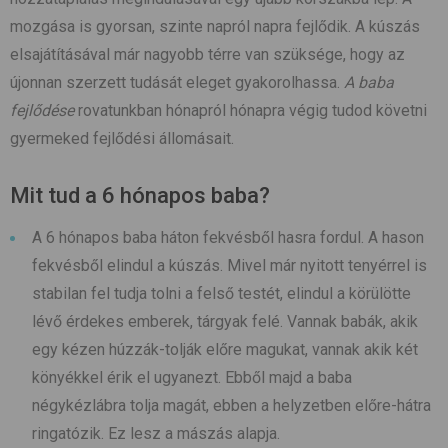
mozgása is gyorsan, szinte napról napra fejlődik. A kúszás
elsajátításával már nagyobb térre van szüksége, hogy az
újonnan szerzett tudását eleget gyakorolhassa.
A baba
fejlődése
rovatunkban hónapról hónapra végig tudod követni
gyermeked fejlődési állomásait.
Mit tud a 6 hónapos baba?
A 6 hónapos baba háton fekvésből hasra fordul. A hason
fekvésből elindul a kúszás. Mivel már nyitott tenyérrel is
stabilan fel tudja tolni a felső testét, elindul a körülötte
lévő érdekes emberek, tárgyak felé. Vannak babák, akik
egy kézen húzzák-tolják előre magukat, vannak akik két
könyékkel érik el ugyanezt. Ebből majd a baba
négykézlábra tolja magát, ebben a helyzetben előre-hátra
ringatózik. Ez lesz a mászás alapja.