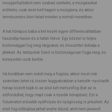
mozgásfejlődést nem szabad siettetni, a mozgásokat
erőltetni, csak teret kell hagyni a mozgásra, és akkor
természetes úton halad minden a normál menetben.
A hat hónapos baba a két kezét egyre differenciáltabban
használja hason és a hátán fekve. Egy kézzel is teljes
biztonsággal fog meg tárgyakat, és élvezettel dobálja a
játékait. Az itatópohár füleit is biztonságosan fogja meg, és
könnyedén iszik belőle.
Ha korábban nem indult meg a fogzás, akkor most már
számítani lehet rá, hiszen leggyakrabban a hatodik–nyolcadik
hónap között bújik ki az alsó két metszőfog (bár az is
előfordulhat, hogy majd csak a tizedik hónapban). Ezt a
folyamatot erősebb nyálfolyás és nyűgösség is jelezheti. Az
első fog előbújása járhat enyhe lázzal, amit nem javasolt