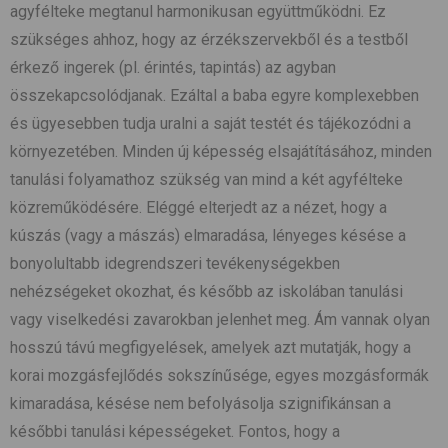
agyfélteke megtanul harmonikusan együttműködni. Ez
szükséges ahhoz, hogy az érzékszervekből és a testből
érkező ingerek (pl. érintés, tapintás) az agyban
összekapcsolódjanak. Ezáltal a baba egyre komplexebben
és ügyesebben tudja uralni a saját testét és tájékozódni a
környezetében. Minden új képesség elsajátításához, minden
tanulási folyamathoz szükség van mind a két agyfélteke
közreműködésére. Eléggé elterjedt az a nézet, hogy a
kúszás (vagy a mászás) elmaradása, lényeges késése a
bonyolultabb idegrendszeri tevékenységekben
nehézségeket okozhat, és később az iskolában tanulási
vagy viselkedési zavarokban jelenhet meg. Ám vannak olyan
hosszú távú megfigyelések, amelyek azt mutatják, hogy a
korai mozgásfejlődés sokszínűsége, egyes mozgásformák
kimaradása, késése nem befolyásolja szignifikánsan a
későbbi tanulási képességeket. Fontos, hogy a