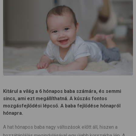
Kitárul a világ a 6 hónapos baba számára, és semmi
sincs, ami ezt megállíthatná. A kúszás fontos
mozgásfejlődési lépcső. A baba fejlődése hónapról
hónapra.
A hat hónapos baba nagy változások előtt áll, hiszen a
hozzátáplálás megindulásával egy újabb korszakba lép. A