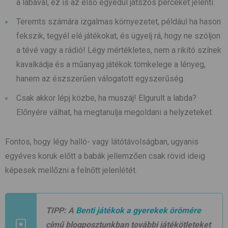
a lábával, ez is az első egyedül játszós perceket jelenti.
Teremts számára izgalmas környezetet, például ha hason
fekszik, tegyél elé játékokat, és ügyelj rá, hogy ne szóljon
a tévé vagy a rádió! Légy mértékletes, nem a rikító színek
kavalkádja és a műanyag játékok tömkelege a lényeg,
hanem az észszerűen válogatott egyszerűség.
Csak akkor lépj közbe, ha muszáj! Elgurult a labda?
Előnyére válhat, ha megtanulja megoldani a helyzeteket.
Fontos, hogy légy halló- vagy látótávolságban, ugyanis
egyéves koruk előtt a babák jellemzően csak rövid ideig
képesek mellőzni a felnőtt jelenlétét.
TIPP:
A
Benti játékok a gyerekek örömére
című blogposztunkban további játékötleteket