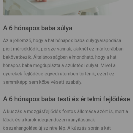
A 6 hónapos baba súlya
Az a jellemző, hogy a hat hónapos baba súlygyarapodása
picit mérséklődik, persze vannak, akiknél ez már korábban
bekövetkezik. Általánosságban elmondható, hogy a hat
hónapos baba megduplázta a születési súlyát. Mivel a
gyerekek fejlődése egyedi ütemben történik, ezért ez
semmiképp sem kőbe vésett szabály.
A 6 hónapos baba testi és értelmi fejlődése
A kúszás a mozgásfejlődés fontos állomása azért is, mert a
lábak és a karok idegrendszeri irányításának
összehangolása új szintre lép. A kúszás során a két