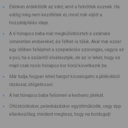
Élénken érdeklődik az iránt, amit a felnőttek esznek. Ha
eddig még nem kezdtétek el, most már eljött a
hozzátáplálás ideje.
A 6 hónapos baba már megkülönbözteti a számára
ismeretlen embereket, és félhet is tőlük. Akár már ezzel
egy időben felléphet a szeparációs szorongás, vagyis sír
a pici, ha a szüleitől elválasztják, de az is lehet, hogy ez
majd csak nyolc hónapos kor körül következik be.
Már tudja, hogyan lehet hangot kicsalogatni a játékokból
rázással, ütögetéssel.
A hat hónapos baba felismeri a kedvenc játékát.
Öltözködéskor, pelenkázáskor együttműködik, vagy épp
ellenkezőleg: mindent megtesz, hogy ne boldogulj!