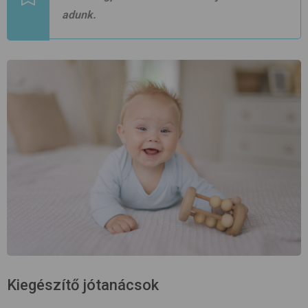
adunk.
Kiegészítő jótanácsok