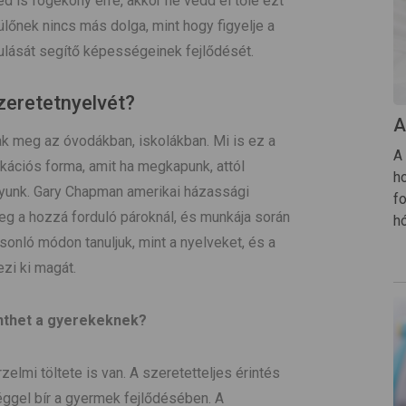
d is fogékony erre, akkor ne vedd el tőle ezt
őnek nincs más dolga, mint hogy figyelje a
ulását segítő képességeinek fejlődését.
zeretetnyelvét?
A
ak meg az óvodákban, iskolákban. Mi is ez a
A
ációs forma, amit ha megkapunk, attól
h
gyunk. Gary Chapman amerikai házassági
f
eg a hozzá forduló pároknál, és munkája során
h
sonló módon tanuljuk, mint a nyelveket, és a
zi ki magát.
lenthet a gyerekeknek?
zelmi töltete is van. A szeretetteljes érintés
ggel bír a gyermek fejlődésében. A