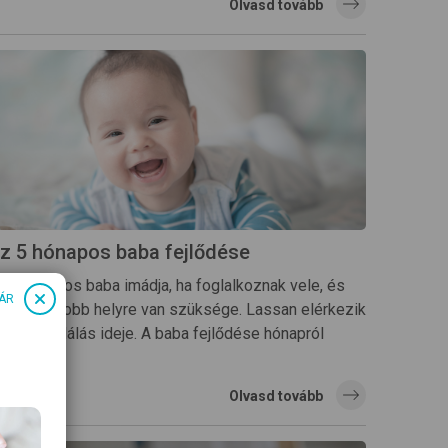
Olvasd tovább
z 5 hónapos baba fejlődése
z 5 hónapos baba imádja, ha foglalkoznak vele, és
ÁR
gyre nagyobb helyre van szüksége. Lassan elérkezik
 hozzátáplálás ideje. A baba fejlődése hónapról
ónapra.
Olvasd tovább