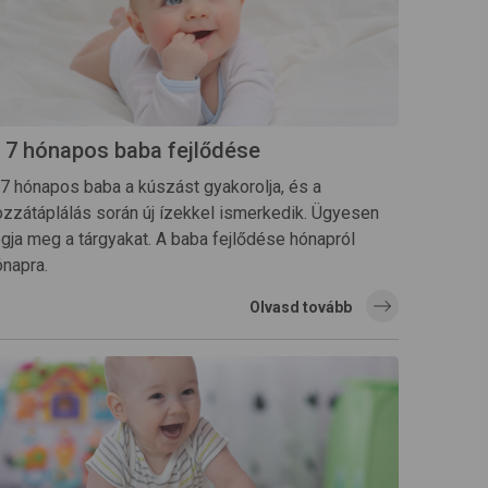
 7 hónapos baba fejlődése
 7 hónapos baba a kúszást gyakorolja, és a
ozzátáplálás során új ízekkel ismerkedik. Ügyesen
ogja meg a tárgyakat. A baba fejlődése hónapról
ónapra.
Olvasd tovább