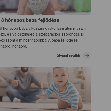
 8 hónapos baba fejlődése
 8 hónapos baba a kúszás gyakorlása után mászni
ezd, és valószínűleg a szeparációs szorongás is
eköszönt a mindennapokba. A baba fejlődése
ónapról hónapra.
Olvasd tovább