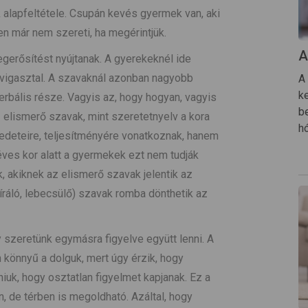
alapfeltétele. Csupán kevés gyermek van, aki
n már nem szereti, ha megérintjük.
A
erősítést nyújtanak. A gyerekeknél ide
gy vigasztal. A szavaknál azonban nagyobb
A
k
erbális része. Vagyis az, hogy hogyan, vagyis
b
elismerő szavak, mint szeretetnyelv a kora
h
deteire, teljesítményére vonatkoznak, hanem
ves kor alatt a gyermekek ezt nem tudják
, akiknek az elismerő szavak jelentik az
íráló, lebecsülő) szavak romba dönthetik az
y szeretünk egymásra figyelve együtt lenni. A
könnyű a dolguk, mert úgy érzik, hogy
iuk, hogy osztatlan figyelmet kapjanak. Ez a
 de térben is megoldható. Azáltal, hogy