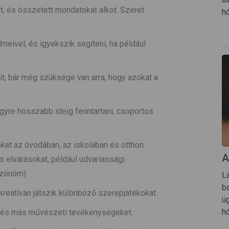
át, és összetett mondatokat alkot. Szeret
h
eivel, és igyekszik segíteni, ha például
it, bár még szüksége van arra, hogy azokat a
gyre hosszabb ideig fenntartani, csoportos
kat az óvodában, az iskolában és otthon.
A
s elvárásokat, például udvariassági
szönöm).
L
ba
kreatívan játszik különböző szerepjátékokat.
ü
h
ést és más művészeti tevékenységeket.