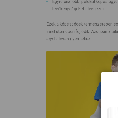
Egyre önállóbb, például képes egyedü
tevékenységeket elvégezni.
Ezek a képességek természetesen egy
saját ütemében fejlődik. Azonban ált
egy hatéves gyermekre.