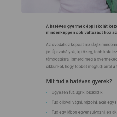
A hatéves gyermek épp iskolát kezd 
mindenképpen sok változást hoz az
Az óvodához képest másfajta mindenna
jár. Új szabályok, új közeg, több kötel
támogatásra. Ismerd meg a gyermeked
cikkünket, hogy többet megtudj erről a 
Mit tud a hatéves gyerek?
Ügyesen fut, ugrik, biciklizik.
Tud ollóval vágni, rajzolni, akár egy
Tud egy lábon egyensúlyozni, és akár