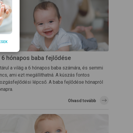
ESEK
 6 hónapos baba fejlődése
itárul a világ a 6 hónapos baba számára, és semmi
incs, ami ezt megállíthatná. A kúszás fontos
ozgásfejlődési lépcső. A baba fejlődése hónapról
ónapra.
Olvasd tovább