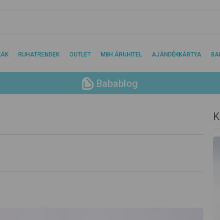
KÁK
RUHATRENDEK
OUTLET
MBH ÁRUHITEL
AJÁNDÉKKÁRTYA
BA
Babablog
K