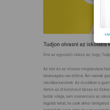
VÁ
Tudjon olvasni az iskolába
Erre az egyszerű válasz az, hogy: Tudj
Az írás és az olvasás megtanulása haz
tananyagára van előírva. Ám vannak gyer
iskolába kerülnek. Az óvodában a gyer
illetve az őt körülvevő társas és fizik
betűk világa, nem szerencsés az iskola
legjobb tehát, ha csak akkor tanítgatod 