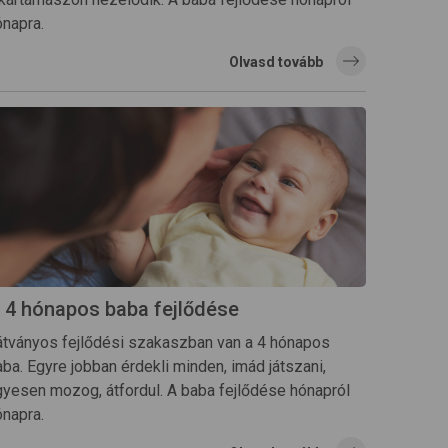
ónapra.
Olvasd tovább
 4 hónapos baba fejlődése
átványos fejlődési szakaszban van a 4 hónapos
ba. Egyre jobban érdekli minden, imád játszani,
gyesen mozog, átfordul. A baba fejlődése hónapról
ónapra.