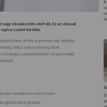
A
s
v
f
vagy iskolakezdés előtt áll. Ez az időszak
 egész család életébe.
pokat jelent, amikor a gyermek már iskolába
ezettség. Ehhez olykor szükség lehet
 elsődleges szeretetnyelvét! Olvasd tovább
témáról!
A
szerűbb szavakat és a nevét leírni.
É
e
 ugróiskolát is játszani.
a