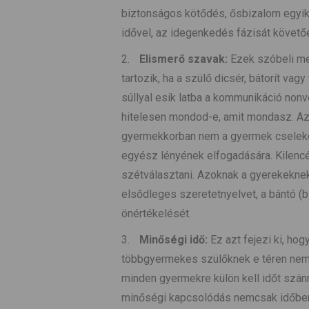
biztonságos kötődés, ősbizalom egyik 
idővel, az idegenkedés fázisát követőe
Elismerő szavak:
Ezek szóbeli meg
tartozik, ha a szülő dicsér, bátorít va
súllyal esik latba a kommunikáció nonv
hitelesen mondod-e, amit mondasz. Az 
gyermekkorban nem a gyermek cseleke
egyész lényének elfogadására. Kilencé
szétválasztani. Azoknak a gyerekeknek
elsődleges szeretetnyelvet, a bántó (b
önértékelését.
Minőségi idő:
Ez azt fejezi ki, hog
többgyermekes szülőknek e téren nem 
minden gyermekre külön kell időt szánn
minőségi kapcsolódás nemcsak időben,