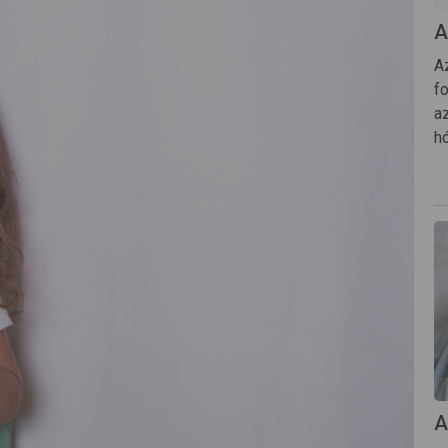
A
A
fo
a
h
A