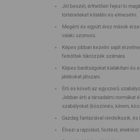
Jól beszél, érthetően fejezi ki mag
történeteket kitalálni és elmesélni.
Megérti és együtt érez mások érzelm
valaki szomorú.
Képes jobban kezelni saját érzelme
felnőttek tükrözzék számára.
Képes barátságokat kialakítani és e
játékokat játszani.
Érti és követi az egyszerű szabályo
Jobban érti a társadalmi normákat é
szabályokat (köszönés, kérem, kö
Gazdag fantáziával rendelkezik, és 
Élvezi a rajzolást, festést, énekl