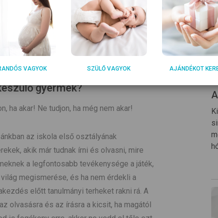
RANDÓS VAGYOK
SZÜLŐ VAGYOK
AJÁNDÉKOT KER
 készülő gyermek?
A
on, ha akar! Ne tudjon, ha még nem akar!
K
s
m
ánkban az iskola első osztályának
h
ekek, akik már tudnak írni és olvasni, mire
meknek a legfontosabb tevékenysége a játék,
ai világ megismerése, és ha nem érdekli a
kezdés előtt tanulmányi terheket rakni rá. A
az olvasásra és az írásra a kicsit, ha magától