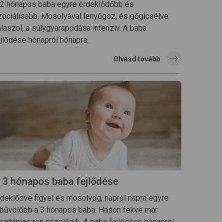
 2 hónapos baba egyre érdeklődőbb és
zociálisabb. Mosolyával lenyűgöz, és gőgicsélve
álaszol, a súlygyarapodása intenzív. A baba
ejlődése hónapról hónapra.
Olvasd tovább
 3 hónapos baba fejlődése
rdeklődve figyel és mosolyog, napról napra egyre
lbűvölőbb a 3 hónapos baba. Hason fekve már
lkartámaszon nézelődik. A baba fejlődése hónapról