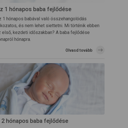
z 1 hónapos baba fejlődése
z 1 hónapos babával való összehangolódás
kozatos, és nem lehet siettetni. Mi történik ebben
z első, kezdeti időszakban? A baba fejlődése
ónapról hónapra.
Olvasd tovább
 2 hónapos baba fejlődése