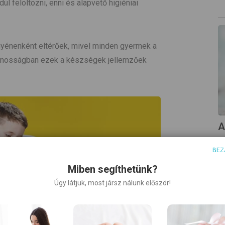
l felöltözni, enni és alapvető higiéniai
énenként eltérőek, mivel minden gyermek a
alánosságban ezek a készségek jellemzőek
A
A
BEZ
e
a
Miben segíthetünk?
h
Úgy látjuk, most jársz nálunk először!