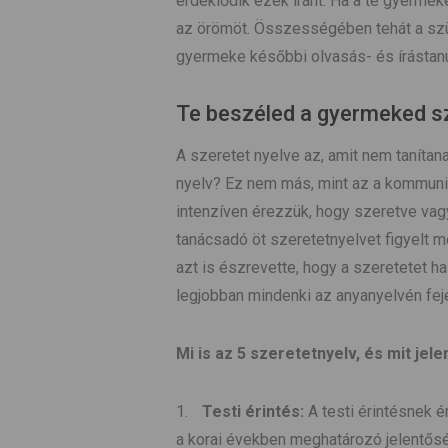
érdeklődik ezek iránt. Ha a te gyermeke
az örömöt. Összességében tehát a szül
gyermeke későbbi olvasás- és írástan
Te beszéled a gyermeked s
A szeretet nyelve az, amit nem tanítan
nyelv? Ez nem más, mint az a kommunik
intenzíven érezzük, hogy szeretve va
tanácsadó öt szeretetnyelvet figyelt m
azt is észrevette, hogy a szeretetet ha
legjobban mindenki az anyanyelvén feje
Mi is az 5 szeretetnyelv, és mit je
Testi érintés:
A testi érintésnek ér
a korai években meghatározó jelentősé