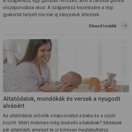
A szájpenész egy gombás fertőzés, amit a candida gomba
elszaporodása okoz. A szájpenész kezelésére a régi
gyakorlat helyett ma már új irányzatok léteznek.
Olvasd tovább
Altatódalok, mondókák és versek a nyugodt
alvásért
Az altatódalok erősítik a kapcsolatot a baba és a szülő
között. Miért érdemes még énekelni a babának? Mutatunk
pár altatódalt, amelyet te is könnyen megtanulhatsz.