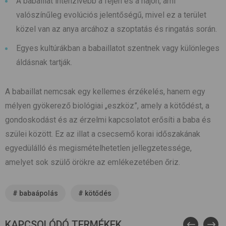
A babaillat intenzívebb a fejen és a hajon, ami
valószínűleg evolúciós jelentőségű, mivel ez a terület
közel van az anya arcához a szoptatás és ringatás során.
Egyes kultúrákban a babaillatot szentnek vagy különleges
áldásnak tartják.
A babaillat nemcsak egy kellemes érzékelés, hanem egy
mélyen gyökerező biológiai „eszköz”, amely a kötődést, a
gondoskodást és az érzelmi kapcsolatot erősíti a baba és
szülei között. Ez az illat a csecsemő korai időszakának
egyedülálló és megismételhetetlen jellegzetessége,
amelyet sok szülő örökre az emlékezetében őriz.
#
babaápolás
#
kötődés
KAPCSOLÓDÓ TERMÉKEK