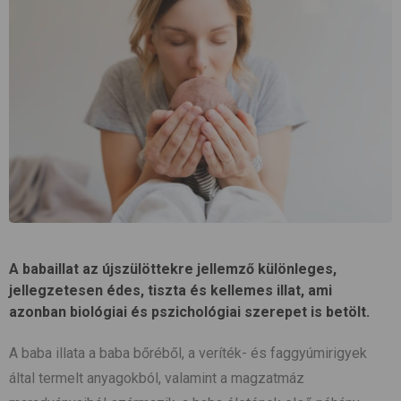
A babaillat az újszülöttekre jellemző különleges,
jellegzetesen édes, tiszta és kellemes illat, ami
azonban biológiai és pszichológiai szerepet is betölt.
A baba illata a baba bőréből, a veríték- és faggyúmirigyek
által termelt anyagokból, valamint a magzatmáz