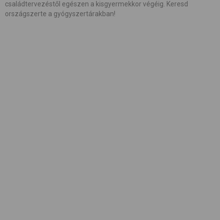
családtervezéstől egészen a kisgyermekkor végéig. Keresd
országszerte a gyógyszertárakban!
#
családalapítás
#
császármetszés
#
egészség
#
etetés
#
etetőszék
#
farsang
#
fejlesztés
#
fejlődés
#
fogápolás
#
fogzás
#
fotózás
#
gátmetszés
#
gyerekcipő
#
gyereknevelés
#
gyerekülés
#
gyermekágy
#
hallás
#
hasfájás
#
higiénia
#
hordozás
#
hozzátáplálás
#
húsvét
#
ikrek
#
járás, lábfejlődés
#
játék
#
kalkulátor
#
karácsony