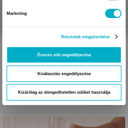
Olvasd tovább
Marketing
VÁRANDÓS
SZÜLŐ VAGYOK
AJÁNDÉKOT
VAGYOK
KERESEK
Részletek megjelenítése
Összes süti engedélyezése
Kiválasztás engedélyezése
Babamasszázs: ellazulás babának és anyának
A babamasszázsnak rengeteg pozitív élettani hatása van és
Kizárólag az elengedhetetlen sütiket használja
segíti a kötődés kialakulását. Íme a legfontosabb tudnivalók!
Olvasd tovább