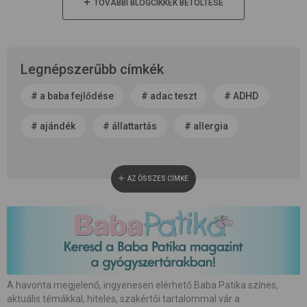
TOVÁBBI BLOGCIKKEK BETÖLTÉSE
Legnépszerűbb címkék
#
a baba fejlődése
#
adac teszt
#
ADHD
#
ajándék
#
állattartás
#
allergia
#
alvás
#
anyaság
#
anyatej
AZ ÖSSZES CÍMKE
#
apaság
#
baba neme
#
baba patika
#
babaápolás
#
babakocsi
#
babamasszázs
#
babaszoba
#
beszédfejlődés
#
betegség
A havonta megjelenő, ingyenesen elérhető Baba Patika színes,
aktuális témákkal, hiteles, szakértői tartalommal vár a
#
biztonság
#
bőrápolás
#
család