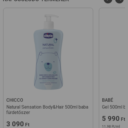
CHICCO
BABÉ
Natural Sensation Body&Hair 500ml
baba
Gel 500ml
ba
fürdetőszer
5 990
Ft
3 090
Ft
11,98 Ft/ml