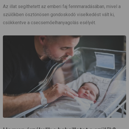
Az illat segíthetett az emberi faj fennmaradásában, mivel a
szülőkben ösztönösen gondoskodó viselkedést vált ki,
csökkentve a csecsemőelhanyagolás esélyét.