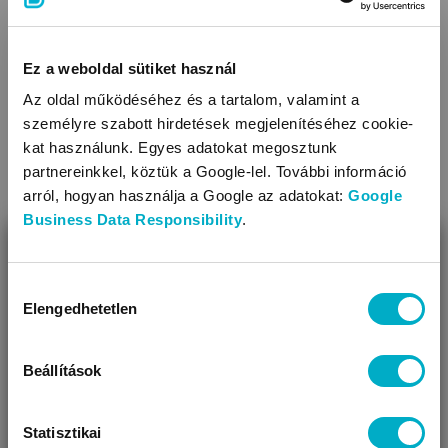
jelen van, de figyelme a telefonjára irányul, így érzelmileg
elérhetetlenné válik gyermeke számára.
Ez a weboldal sütiket használ
Olvasd tovább
Az oldal működéséhez és a tartalom, valamint a
személyre szabott hirdetések megjelenítéséhez cookie-
kat használunk. Egyes adatokat megosztunk
partnereinkkel, köztük a Google-lel. További információ
arról, hogyan használja a Google az adatokat:
Google
Business Data Responsibility
.
BEZÁR
Miben segíthetünk?
Hozzájárulás
Elengedhetetlen
kiválasztása
Úgy látjuk, most jársz nálunk először!
Pelenkakiütés, a babáknál leggyakrabban
előforduló bőrprobléma
Beállítások
A babák bőre nagyon érzékeny, ezért a pelenkakiütés
gyakran előforduló probléma. Kiderül, mit tehetsz, hogy
elkerüld, és az is, hogyan kezeld.
Statisztikai