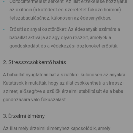
Oxitocintermelést serkent: Az illat érzékelése hozzájárul
az oxitocin (a kötődést és szeretetet fokozó hormon)
felszabadulásához, különösen az édesanyákban.
Erősíti az anyai ösztönöket: Az édesanyák számára a
babaillat aktiválja az agy olyan részeit, amelyek a
gondoskodást és a védekezési ösztönöket erősítik.
2. Stresszcsökkentő hatás
A babaillat nyugtatóan hat a szülőkre, különösen az anyákra.
Kutatások kimutatták, hogy az illat csökkentheti a stressz-
szintet, elősegítve a szülők érzelmi stabilitását és a baba
gondozására való fókuszálást.
3. Érzelmi élmény
Az illat mély érzelmi élményhez kapcsolódik, amely