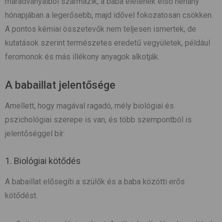
maradványaiból származik, a baba életének első néhány
hónapjában a legerősebb, majd idővel fokozatosan csökken.
A pontos kémiai összetevők nem teljesen ismertek, de
kutatások szerint természetes eredetű vegyületek, például
feromonok és más illékony anyagok alkotják.
A babaillat jelentősége
Amellett, hogy magával ragadó, mély biológiai és
pszichológiai szerepe is van, és több szempontból is
jelentőséggel bír:
1. Biológiai kötődés
A babaillat elősegíti a szülők és a baba közötti erős
kötődést.