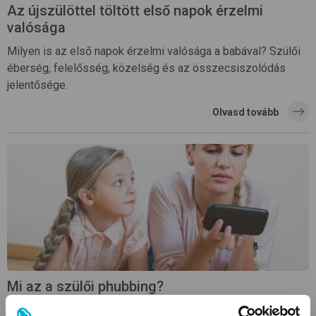
Az újszülöttel töltött első napok érzelmi
valósága
Milyen is az első napok érzelmi valósága a babával? Szülői
éberség, felelősség, közelség és az összecsiszolódás
jelentősége.
Olvasd tovább
Mi az a szülői phubbing?
A szülői phubbing az a jelenség, amikor a szülő fizikailag