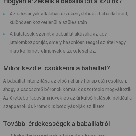
Hogyan érzékelik a babaillatot a szülők?
Az édesanyák általában érzékenyebbek a babaillat iránt,
különösen közvetlenül a szülés után.
A kutatások szerint a babaillat aktiválja az agy
jutalomközpontját, amely hasonlóan reagál az étel vagy
más kellemes élmények érzékeléséhez.
Mikor kezd el csökkenni a babaillat?
A babaillat intenzitása az első néhány hónap után csökken,
ahogy a csecsemő bőrének kémiai összetétele megváltozik.
Az érettebb faggyúmirigyek és az új külső hatások, például a
szappanok és krémek is befolyásolják az illatot.
További érdekességek a babaillatról