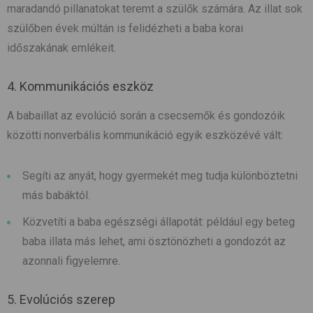
maradandó pillanatokat teremt a szülők számára. Az illat sok
szülőben évek múltán is felidézheti a baba korai
időszakának emlékeit.
4. Kommunikációs eszköz
A babaillat az evolúció során a csecsemők és gondozóik
közötti nonverbális kommunikáció egyik eszközévé vált:
Segíti az anyát, hogy gyermekét meg tudja különböztetni
más babáktól.
Közvetíti a baba egészségi állapotát: például egy beteg
baba illata más lehet, ami ösztönözheti a gondozót az
azonnali figyelemre.
5. Evolúciós szerep