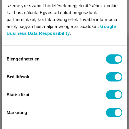
személyre szabott hirdetések megjelenítéséhez cookie-
ROBA
CRAYOLA
kat használunk. Egyes adatokat megosztunk
School Desk Play-Doh
gyerek asztal
Colouring Pe
partnereinkkel, köztük a Google-lel. További információ
arról, hogyan használja a Google az adatokat:
Google
50 990 Ft
3 190
Ft
Business Data Responsibility
.
36 990
Ft
265,83 Ft/db
BEZÁR
Miben segíthetünk?
Hozzájárulás
Elengedhetetlen
kiválasztása
Úgy látjuk, most jársz nálunk először!
Készletkisöprés!
Beállítások
Megtakarítás: 14 000 Ft
Statisztikai
KAPCSOLÓDÓ BLOGCIKKEK
Marketing
VÁRANDÓS
SZÜLŐ VAGYOK
AJÁNDÉKOT
VAGYOK
KERESEK