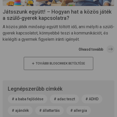
Játsszunk együtt! – Hogyan hat a közös játék
a szülő-gyerek kapcsolatra?
A közös játék minőségi együtt töltött idő, ami mélyíti a szülő-
gyerek kapcsolatot, könnyebbé teszi a kommunikációt, és
kielégíti a gyermek figyelem iránti igényét.
Olvasd tovább
TOVÁBBI BLOGCIKKEK BETÖLTÉSE
Legnépszerűbb címkék
#
a baba fejlődése
#
adac teszt
#
ADHD
#
ajándék
#
állattartás
#
allergia