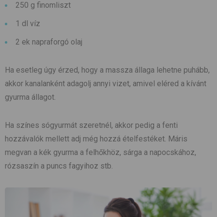
250 g finomliszt
1 dl víz
2 ek napraforgó olaj
Ha esetleg úgy érzed, hogy a massza állaga lehetne puhább,
akkor kanalanként adagolj annyi vizet, amivel eléred a kívánt
gyurma állagot.
Ha színes sógyurmát szeretnél, akkor pedig a fenti
hozzávalók mellett adj még hozzá ételfestéket. Máris
megvan a kék gyurma a felhőkhöz, sárga a napocskához,
rózsaszín a puncs fagyihoz stb.