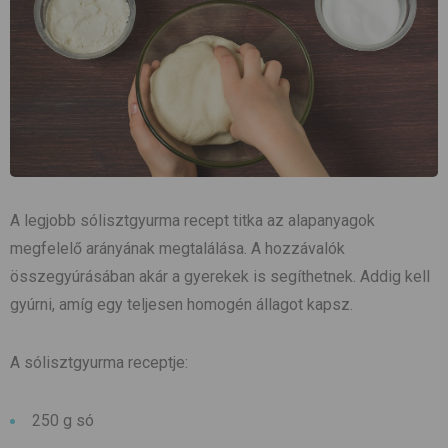
A legjobb sólisztgyurma recept titka az alapanyagok
megfelelő arányának megtalálása. A hozzávalók
összegyúrásában akár a gyerekek is segíthetnek. Addig kell
gyúrni, amíg egy teljesen homogén állagot kapsz.
A sólisztgyurma receptje:
250 g só