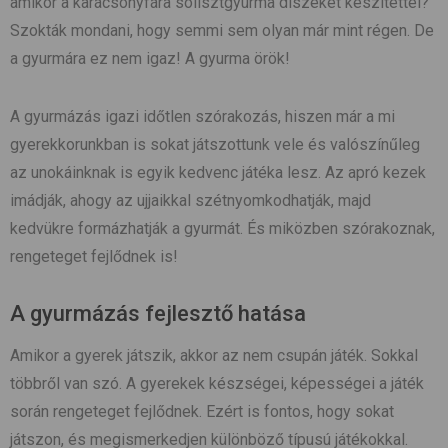
amikor a karácsonyfára sólisztgyurma díszeket készítettél?
Szokták mondani, hogy semmi sem olyan már mint régen. De
a gyurmára ez nem igaz! A gyurma örök!
A gyurmázás igazi időtlen szórakozás, hiszen már a mi
gyerekkorunkban is sokat játszottunk vele és valószínűleg
az unokáinknak is egyik kedvenc játéka lesz. Az apró kezek
imádják, ahogy az ujjaikkal szétnyomkodhatják, majd
kedvükre formázhatják a gyurmát. És miközben szórakoznak,
rengeteget fejlődnek is!
A gyurmázás fejlesztő hatása
Amikor a gyerek játszik, akkor az nem csupán játék. Sokkal
többről van szó. A gyerekek készségei, képességei a játék
során rengeteget fejlődnek. Ezért is fontos, hogy sokat
játszon, és megismerkedjen különböző típusú játékokkal.