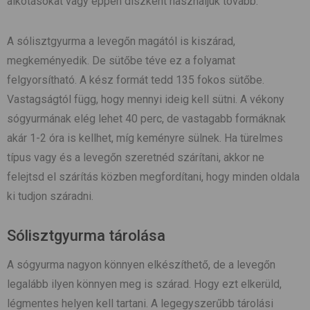
alkotásokat vagy éppen díszként használjuk tovább.
A sólisztgyurma a levegőn magától is kiszárad,
megkeményedik. De sütőbe téve ez a folyamat
felgyorsítható. A kész formát tedd 135 fokos sütőbe.
Vastagságtól függ, hogy mennyi ideig kell sütni. A vékony
sógyurmának elég lehet 40 perc, de vastagabb formáknak
akár 1-2 óra is kellhet, míg keményre sülnek. Ha türelmes
típus vagy és a levegőn szeretnéd szárítani, akkor ne
felejtsd el szárítás közben megfordítani, hogy minden oldala
ki tudjon száradni.
Sólisztgyurma tárolása
A sógyurma nagyon könnyen elkészíthető, de a levegőn
legalább ilyen könnyen meg is szárad. Hogy ezt elkerüld,
légmentes helyen kell tartani. A legegyszerűbb tárolási