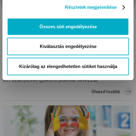
Részletek megjelenítése
Összes süti engedélyezése
Kiválasztás engedélyezése
Mit tanul a baba a játék során?
A gyakorlat teszi a mestert, tartja a mondás. Nincs ez
Kizárólag az elengedhetetlen sütiket használja
másként a gyerekekkel sem. Már a csecsemők is játszanak,
ezt szaknyelven gyakorló játéknak nevezzük.
Olvasd tovább