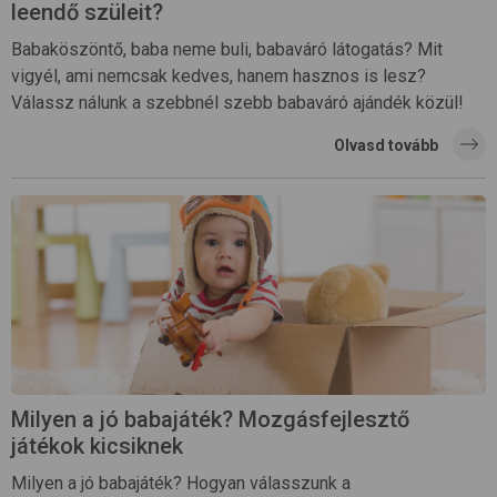
leendő szüleit?
Babaköszöntő, baba neme buli, babaváró látogatás? Mit
vigyél, ami nemcsak kedves, hanem hasznos is lesz?
Válassz nálunk a szebbnél szebb babaváró ajándék közül!
Olvasd tovább
Milyen a jó babajáték? Mozgásfejlesztő
játékok kicsiknek
Milyen a jó babajáték? Hogyan válasszunk a