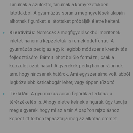
Tanulnak a szülőktől, tanulnak a környezetükben
látottakból. A gyurmázás során a megfigyelések alapján
alkotnak figurákat, a látottakat próbálják életre kelteni.
Kreativitás:
Nemcsak a megfigyelésekből merítenek
ihletet, hanem a képzeletük is remek ötletforrás. A
gyurmázás pedig az egyik legjobb módszer a kreativitás
fejlesztésére. Bármit lehet belőle formázni, csak a
képzelet szab határt. A gyerekek pedig hamar rájönnek
arra, hogy nincsenek határok. Ami egyszer alma volt, abból
legközelebb katicabogár lehet, vagy éppen tűzoltó.
Térlátás:
A gyurmázás során fejlődik a térlátás, a
térérzékelés is. Ahogy életre kelnek a figurák, úgy tanulja
meg a gyerek, hogy mi az a tér. A papíron rajzoláshoz
képest itt térben tapasztalja meg az alkotás örömét.