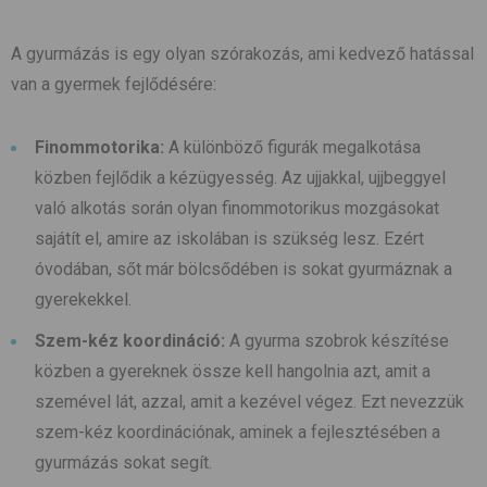
A gyurmázás is egy olyan szórakozás, ami kedvező hatással
van a gyermek fejlődésére:
Finommotorika:
A különböző figurák megalkotása
közben fejlődik a kézügyesség. Az ujjakkal, ujjbeggyel
való alkotás során olyan finommotorikus mozgásokat
sajátít el, amire az iskolában is szükség lesz. Ezért
óvodában, sőt már bölcsődében is sokat gyurmáznak a
gyerekekkel.
Szem-kéz koordináció:
A gyurma szobrok készítése
közben a gyereknek össze kell hangolnia azt, amit a
szemével lát, azzal, amit a kezével végez. Ezt nevezzük
szem-kéz koordinációnak, aminek a fejlesztésében a
gyurmázás sokat segít.