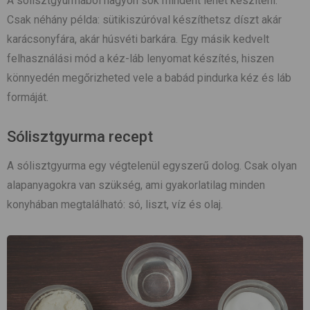
A sólisztgyurmából nagyon sok mindent lehet készíteni.
Csak néhány példa: sütikiszúróval készíthetsz díszt akár
karácsonyfára, akár húsvéti barkára. Egy másik kedvelt
felhasználási mód a kéz-láb lenyomat készítés, hiszen
könnyedén megőrizheted vele a babád pindurka kéz és láb
formáját.
Sólisztgyurma recept
A sólisztgyurma egy végtelenül egyszerű dolog. Csak olyan
alapanyagokra van szükség, ami gyakorlatilag minden
konyhában megtalálható: só, liszt, víz és olaj.