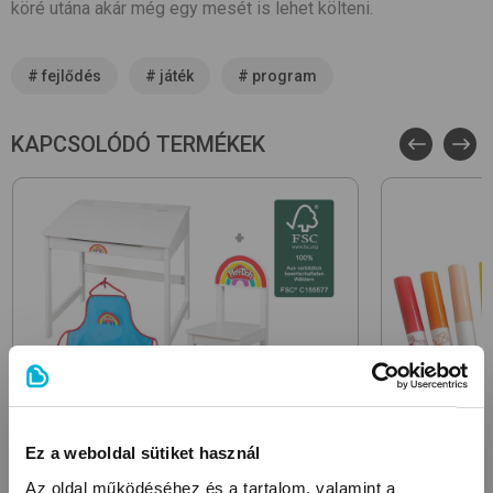
köré utána akár még egy mesét is lehet költeni.
#
fejlődés
#
játék
#
program
KAPCSOLÓDÓ TERMÉKEK
Ez a weboldal sütiket használ
Az oldal működéséhez és a tartalom, valamint a