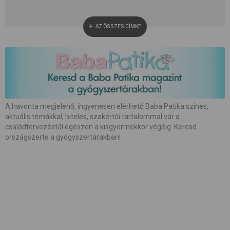
#
alvás
#
anyaság
#
anyatej
AZ ÖSSZES CÍMKE
#
apaság
#
baba neme
#
baba patika
#
babaápolás
#
babakocsi
#
babamasszázs
#
babaszoba
#
beszédfejlődés
#
betegség
A havonta megjelenő, ingyenesen elérhető Baba Patika színes,
aktuális témákkal, hiteles, szakértői tartalommal vár a
#
biztonság
#
bőrápolás
#
család
családtervezéstől egészen a kisgyermekkor végéig. Keresd
országszerte a gyógyszertárakban!
#
családalapítás
#
császármetszés
#
egészség
#
etetés
#
etetőszék
#
farsang
#
fejlesztés
#
fejlődés
#
fogápolás
#
fogzás
#
fotózás