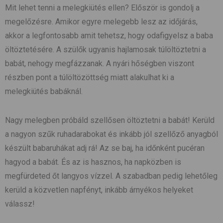
Mit lehet tenni a melegkiütés ellen? Először is gondolj a
megelőzésre. Amikor egyre melegebb lesz az időjárás,
akkor a legfontosabb amit tehetsz, hogy odafigyelsz a baba
öltöztetésére. A szülők ugyanis hajlamosak túlöltöztetni a
babát, nehogy megfázzanak. A nyári hőségben viszont
részben pont a túlöltözöttség miatt alakulhat ki a
melegkiütés babáknál.
Nagy melegben próbáld szellősen öltöztetni a babát! Kerüld
a nagyon szűk ruhadarabokat és inkább jól szellőző anyagból
készült babaruhákat adj rá! Az se baj, ha időnként pucéran
hagyod a babát. És az is hasznos, ha napközben is
megfürdeted őt langyos vízzel. A szabadban pedig lehetőleg
kerüld a közvetlen napfényt, inkább árnyékos helyeket
válassz!