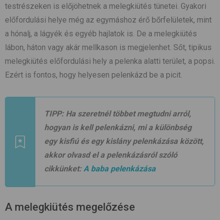
testrészeken is előjöhetnek a melegkiütés tünetei. Gyakori
előfordulási helye még az egymáshoz érő bőrfelületek, mint
a hónalj, a lágyék és egyéb hajlatok is. De a melegkiütés
lábon, háton vagy akár mellkason is megjelenhet. Sőt, tipikus
melegkiütés előfordulási hely a pelenka alatti terület, a popsi.
Ezért is fontos, hogy helyesen pelenkázd be a picit.
TIPP:
Ha szeretnél többet megtudni arról,
hogyan is kell pelenkázni, mi a különbség
egy kisfiú és egy kislány pelenkázása között,
akkor olvasd el a pelenkázásról szóló
cikkünket:
A baba pelenkázása
A melegkiütés megelőzése