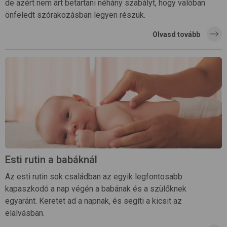
de azért nem árt betartani néhány szabályt, hogy valóban
önfeledt szórakozásban legyen részük.
Olvasd tovább
Esti rutin a babáknál
Az esti rutin sok családban az egyik legfontosabb
kapaszkodó a nap végén a babának és a szülőknek
egyaránt. Keretet ad a napnak, és segíti a kicsit az
elalvásban.