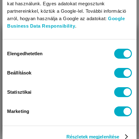
kat használunk. Egyes adatokat megosztunk
partnereinkkel, köztük a Google-lel. További információ
arról, hogyan használja a Google az adatokat:
Google
Business Data Responsibility
.
BEZÁR
Miben segíthetünk?
Hozzájárulás
Napozási kisokos
Elengedhetetlen
kiválasztása
Úgy látjuk, most jársz nálunk először!
Nyáron különösen fontos a tudatos napvédelem. Mutatjuk,
mire figyelj, hogy biztonságosabban élvezhesd a napsütést.
Beállítások
Olvasd tovább
Statisztikai
Marketing
VÁRANDÓS
SZÜLŐ VAGYOK
AJÁNDÉKOT
VAGYOK
KERESEK
Részletek megjelenítése