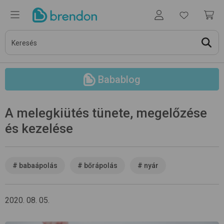
Babablog
A melegkiütés tünete, megelőzése
és kezelése
#
babaápolás
#
bőrápolás
#
nyár
2020. 08. 05.