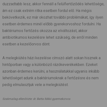
duzzadtabb lesz, akkor fennáll a felülfertőződés lehetősége,
ám ez csak extrém ritka esetben fordul elő. Ha mégis
bekövetkezik, ez már okozhat további problémákat, így ilyen
esetben érdemes minél előbb gyerekorvoshoz fordulni. Ha
baktériumos fertőzés okozza az elváltozást, akkor
antibiotikumos kezelésre lehet szükség, de erről minden
esetben a kezelőorvos dönt.
A melegkiütés házi kezelése címszó alatt sokan hisznek a
hintőporban vagy a különböző rázókeverékekben. Ezeket
azonban érdemes kerülni, a használatukkal ugyanis inkább
lehetőséget adunk a baktériumoknak a fertőzésre és nem
pedig elmulasztjuk vele a melegkiütést.
Szakmailag ellenőrizte: dr. Batta Ildikó gyermekorvos