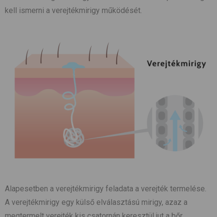
kell ismerni a verejtékmirigy működését.
Alapesetben a verejtékmirigy feladata a verejték termelése.
A verejtékmirigy egy külső elválasztású mirigy, azaz a
megtermelt verejték kis csatornán keresztül jut a bőr