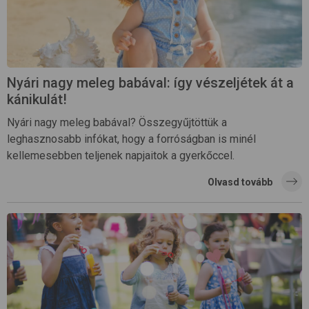
Nyári nagy meleg babával: így vészeljétek át a
kánikulát!
Nyári nagy meleg babával? Összegyűjtöttük a
leghasznosabb infókat, hogy a forróságban is minél
kellemesebben teljenek napjaitok a gyerkőccel.
Olvasd tovább