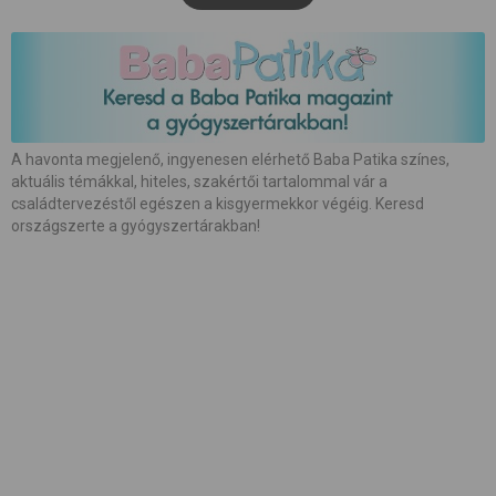
#
babaápolás
#
babakocsi
#
babamasszázs
#
babaszoba
#
beszédfejlődés
#
betegség
A havonta megjelenő, ingyenesen elérhető Baba Patika színes,
aktuális témákkal, hiteles, szakértői tartalommal vár a
#
biztonság
#
bőrápolás
#
család
családtervezéstől egészen a kisgyermekkor végéig. Keresd
országszerte a gyógyszertárakban!
#
családalapítás
#
császármetszés
#
egészség
#
etetés
#
etetőszék
#
farsang
#
fejlesztés
#
fejlődés
#
fogápolás
#
fogzás
#
fotózás
#
gátmetszés
#
gyerekcipő
#
gyereknevelés
#
gyerekülés