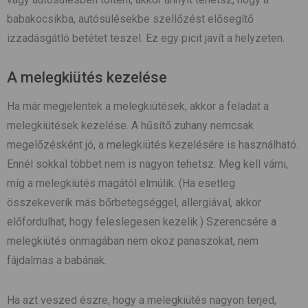
babakocsikba, autósülésekbe szellőzést elősegítő
izzadásgátló betétet teszel. Ez egy picit javít a helyzeten.
A melegkiütés kezelése
Ha már megjelentek a melegkiütések, akkor a feladat a
melegkiütések kezelése. A hűsítő zuhany nemcsak
megelőzésként jó, a melegkiütés kezelésére is használható.
Ennél sokkal többet nem is nagyon tehetsz. Meg kell várni,
míg a melegkiütés magától elmúlik. (Ha esetleg
összekeverik más bőrbetegséggel, allergiával, akkor
előfordulhat, hogy feleslegesen kezelik.) Szerencsére a
melegkiütés önmagában nem okoz panaszokat, nem
fájdalmas a babának.
Ha azt veszed észre, hogy a melegkiütés nagyon terjed,