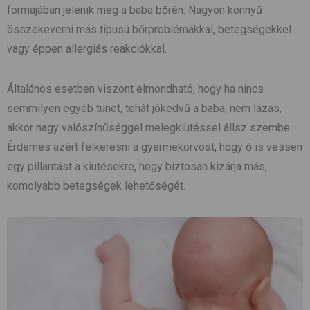
formájában jelenik meg a baba bőrén. Nagyon könnyű
összekeverni más típusú bőrproblémákkal, betegségekkel
vagy éppen allergiás reakciókkal.
Általános esetben viszont elmondható, hogy ha nincs
semmilyen egyéb tünet, tehát jókedvű a baba, nem lázas,
akkor nagy valószínűséggel melegkiütéssel állsz szembe.
Érdemes azért felkeresni a gyermekorvost, hogy ő is vessen
egy pillantást a kiütésekre, hogy biztosan kizárja más,
komolyabb betegségek lehetőségét.