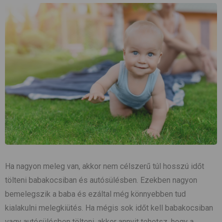
Ha nagyon meleg van, akkor nem célszerű túl hosszú időt
tölteni babakocsiban és autósülésben. Ezekben nagyon
bemelegszik a baba és ezáltal még könnyebben tud
kialakulni melegkiütés. Ha mégis sok időt kell babakocsiban
vagy autósülésben tölteni, akkor annyit tehetsz, hogy a