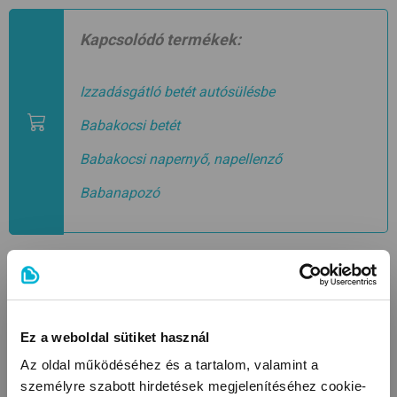
Kapcsolódó termékek:
Izzadásgátló betét autósülésbe
Babakocsi betét
Babakocsi napernyő, napellenző
Babanapozó
#
babaápolás
#
bőrápolás
#
nyár
KAPCSOLÓDÓ BLOGCIKKEK
Ez a weboldal sütiket használ
Az oldal működéséhez és a tartalom, valamint a
személyre szabott hirdetések megjelenítéséhez cookie-