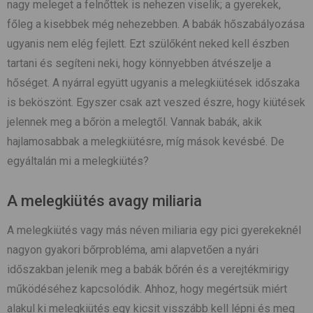
nagy meleget a felnőttek is nehezen viselik; a gyerekek,
főleg a kisebbek még nehezebben. A babák hőszabályozása
ugyanis nem elég fejlett. Ezt szülőként neked kell észben
tartani és segíteni neki, hogy könnyebben átvészelje a
hőséget. A nyárral együtt ugyanis a melegkiütések időszaka
is beköszönt. Egyszer csak azt veszed észre, hogy kiütések
jelennek meg a bőrön a melegtől. Vannak babák, akik
hajlamosabbak a melegkiütésre, míg mások kevésbé. De
egyáltalán mi a melegkiütés?
A melegkiütés avagy miliaria
A melegkiütés vagy más néven miliaria egy pici gyerekeknél
nagyon gyakori bőrprobléma, ami alapvetően a nyári
időszakban jelenik meg a babák bőrén és a verejtékmirigy
működéséhez kapcsolódik. Ahhoz, hogy megértsük miért
alakul ki melegkiütés egy kicsit visszább kell lépni és meg