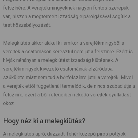
felszínére. A verejtékmirigyeknek nagyon fontos szerepük
van, hiszen a megtermelt izzadság elpárolgásával segítik a
test hőszabályozását.
Melegkiütés akkor alakul ki, amikor a verejtékmirigyből a
verejték a csatornákon keresztül nem jut a felszínre. Ezért is
hívják néhányan a melegkiütést izzadság kiütésnek. A
verejtékmirigyek kivezető csatornáinak elzáródása,
szűkülete miatt nem tud a bőrfelszínre jutni a verejték. Mivel
a verejték ettől függetlenül termelődik, de nincs szabad útja a
felszínre, ezért a bőr rétegeiben rekedő verejték gyulladást
okoz.
Hogy néz ki a melegkiütés?
A melegkiütés apró, duzzadt, fehér közepű piros pöttyök