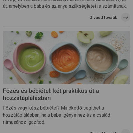
út, amelyben a baba és az anya szükségletei is számítanak.
Olvasd tovább
Főzés és bébiétel: két praktikus út a
hozzátáplálásban
Főzés vagy kész bébiétel? Mindkettő segíthet a
hozzátáplálásban, ha a baba igényeihez és a család
ritmusához igazítod.