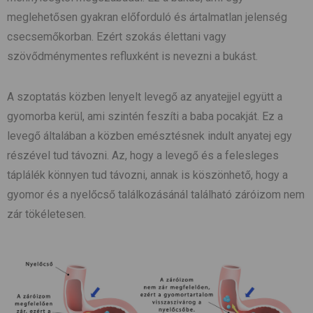
meglehetősen gyakran előforduló és ártalmatlan jelenség
csecsemőkorban. Ezért szokás élettani vagy
szövődménymentes refluxként is nevezni a bukást.
A szoptatás közben lenyelt levegő az anyatejjel együtt a
gyomorba kerül, ami szintén feszíti a baba pocakját. Ez a
levegő általában a közben emésztésnek indult anyatej egy
részével tud távozni. Az, hogy a levegő és a felesleges
táplálék könnyen tud távozni, annak is köszönhető, hogy a
gyomor és a nyelőcső találkozásánál található záróizom nem
zár tökéletesen.