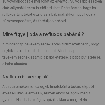
súlygyarapodása elmaradhat az elvárttól. Súlyosabb esetben
akár súlycsökkenés is előfordulhat. Ezért fontos, hogy ha
refluxos tüneteket észlelsz a babánál, akkor figyelj oda a
súlygyarapodásra, és fordulj orvoshoz!
Mire figyelj oda a refluxos babánál?
A mindennapi tevékenységek során tudsz azért tenni, hogy
enyhítsd a refluxos baba tüneteit. Mindennapi
tevékenységnek számít: a baba etetése, a baba büfiztetése,
a baba altatása.
A refluxos baba szoptatása
A csecsemőkori reflux egyik tüneteként a bukás alapból
étkezés után jelentkezik, hiszen ekkor telítődik meg a
gyomor. Ha a baba még szopizik, akkor a megfelelő