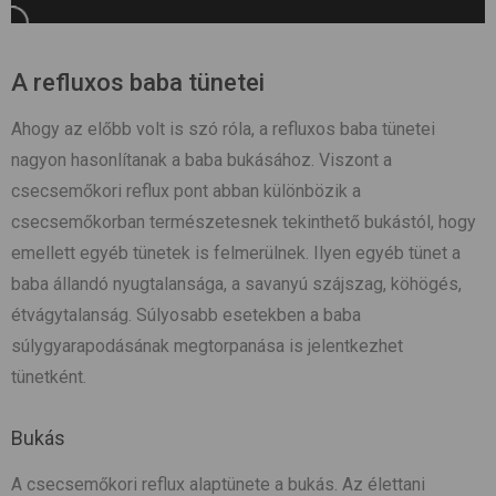
A refluxos baba tünetei
Ahogy az előbb volt is szó róla, a refluxos baba tünetei
nagyon hasonlítanak a baba bukásához. Viszont a
csecsemőkori reflux pont abban különbözik a
csecsemőkorban természetesnek tekinthető bukástól, hogy
emellett egyéb tünetek is felmerülnek. Ilyen egyéb tünet a
baba állandó nyugtalansága, a savanyú szájszag, köhögés,
étvágytalanság. Súlyosabb esetekben a baba
súlygyarapodásának megtorpanása is jelentkezhet
tünetként.
Bukás
A csecsemőkori reflux alaptünete a bukás. Az élettani