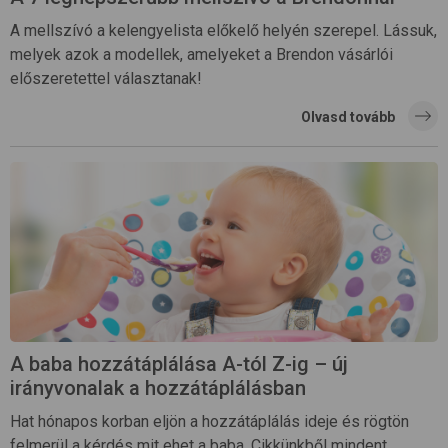
A mellszívó a kelengyelista előkelő helyén szerepel. Lássuk,
melyek azok a modellek, amelyeket a Brendon vásárlói
előszeretettel választanak!
Olvasd tovább
A baba hozzátáplálása A-tól Z-ig – új
irányvonalak a hozzátáplálásban
Hat hónapos korban eljön a hozzátáplálás ideje és rögtön
felmerül a kérdés mit ehet a baba. Cikkünkből mindent