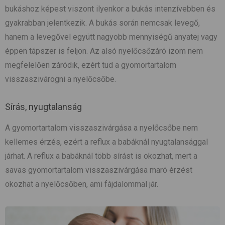
bukáshoz képest viszont ilyenkor a bukás intenzívebben és
gyakrabban jelentkezik. A bukás során nemcsak levegő,
hanem a levegővel együtt nagyobb mennyiségű anyatej vagy
éppen tápszer is feljön. Az alsó nyelőcsőzáró izom nem
megfelelően záródik, ezért tud a gyomortartalom
visszaszivárogni a nyelőcsőbe.
Sírás, nyugtalanság
A gyomortartalom visszaszivárgása a nyelőcsőbe nem
kellemes érzés, ezért a reflux a babáknál nyugtalansággal
járhat. A reflux a babáknál több sírást is okozhat, mert a
savas gyomortartalom visszaszivárgása maró érzést
okozhat a nyelőcsőben, ami fájdalommal jár.