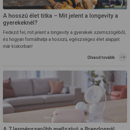
A hosszú élet titka – Mit jelent a longevity a
gyerekeknél?
Fedezd fel, mit jelent a longevity a gyerekek szemszögéből,
és hogyan formálhatja a hosszú, egészséges élet alapjait
már kiskorban!
Olvasd tovább
A 7 legnépszerűbb mellszívó a Brendonnál