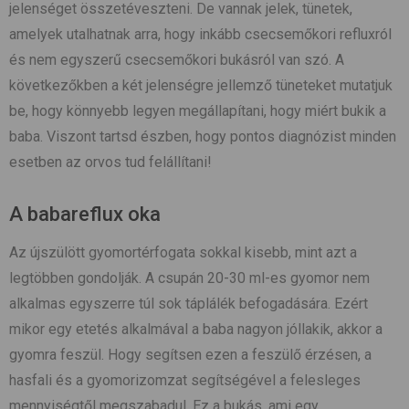
jelenséget összetéveszteni. De vannak jelek, tünetek,
amelyek utalhatnak arra, hogy inkább csecsemőkori refluxról
és nem egyszerű csecsemőkori bukásról van szó. A
következőkben a két jelenségre jellemző tüneteket mutatjuk
be, hogy könnyebb legyen megállapítani, hogy miért bukik a
baba.
Viszont tartsd észben, hogy pontos diagnózist minden
esetben az orvos tud felállítani!
A babareflux oka
Az újszülött gyomortérfogata sokkal kisebb, mint azt a
legtöbben gondolják. A csupán 20-30 ml-es gyomor nem
alkalmas egyszerre túl sok táplálék befogadására. Ezért
mikor egy etetés alkalmával a baba nagyon jóllakik, akkor a
gyomra feszül. Hogy segítsen ezen a feszülő érzésen, a
hasfali és a gyomorizomzat segítségével a felesleges
mennyiségtől megszabadul. Ez a bukás, ami egy