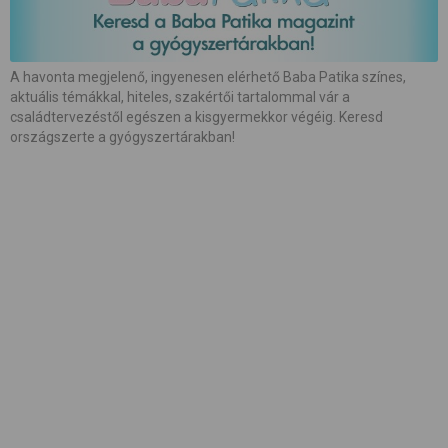
#
babamasszázs
#
babaszoba
#
beszédfejlődés
#
betegség
A havonta megjelenő, ingyenesen elérhető Baba Patika színes,
aktuális témákkal, hiteles, szakértői tartalommal vár a
#
biztonság
#
bőrápolás
#
család
családtervezéstől egészen a kisgyermekkor végéig. Keresd
országszerte a gyógyszertárakban!
#
családalapítás
#
császármetszés
#
egészség
#
etetés
#
etetőszék
#
farsang
#
fejlesztés
#
fejlődés
#
fogápolás
#
fogzás
#
fotózás
#
gátmetszés
#
gyerekcipő
#
gyereknevelés
#
gyerekülés
#
gyermekágy
#
hallás
#
hasfájás