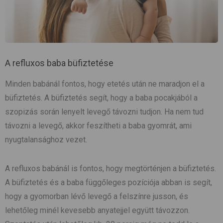
A refluxos baba büfiztetése
Minden babánál fontos, hogy etetés után ne maradjon el a
büfiztetés. A büfiztetés segít, hogy a baba pocakjából a
szopizás során lenyelt levegő távozni tudjon. Ha nem tud
távozni a levegő, akkor feszítheti a baba gyomrát, ami
nyugtalansághoz vezet.
A refluxos babánál is fontos, hogy megtörténjen a büfiztetés.
A büfiztetés és a baba függőleges pozíciója abban is segít,
hogy a gyomorban lévő levegő a felszínre jusson, és
lehetőleg minél kevesebb anyatejjel együtt távozzon.