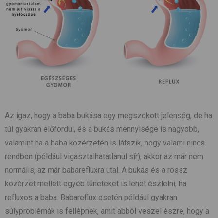
Az igaz, hogy a baba bukása egy megszokott jelenség, de ha
túl gyakran előfordul, és a bukás mennyisége is nagyobb,
valamint ha a baba közérzetén is látszik, hogy valami nincs
rendben (például vigasztalhatatlanul sír), akkor az már nem
normális, az már babarefluxra utal. A bukás és a rossz
közérzet mellett egyéb tüneteket is lehet észlelni, ha
refluxos a baba. Babareflux esetén például gyakran
súlyproblémák is fellépnek, amit abból veszel észre, hogy a