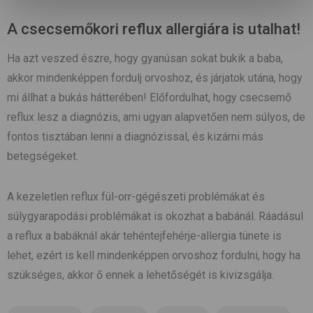
A csecsemőkori reflux allergiára is utalhat!
Ha azt veszed észre, hogy gyanúsan sokat bukik a baba,
akkor mindenképpen fordulj orvoshoz, és járjatok utána, hogy
mi állhat a bukás hátterében! Előfordulhat, hogy csecsemő
reflux lesz a diagnózis, ami ugyan alapvetően nem súlyos, de
fontos tisztában lenni a diagnózissal, és kizárni más
betegségeket.
A kezeletlen reflux fül-orr-gégészeti problémákat és
súlygyarapodási problémákat is okozhat a babánál. Ráadásul
a reflux a babáknál akár tehéntejfehérje-allergia tünete is
lehet, ezért is kell mindenképpen orvoshoz fordulni, hogy
ha
szükséges, akkor
ő ennek a lehetőségét is kivizsgálja.