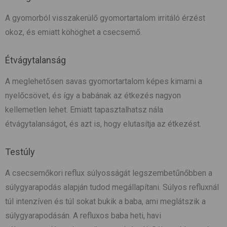
A gyomorból visszakerülő gyomortartalom irritáló érzést
okoz, és emiatt köhöghet a csecsemő.
Étvágytalanság
A meglehetősen savas gyomortartalom képes kimarni a
nyelőcsövet, és így a babának az étkezés nagyon
kellemetlen lehet. Emiatt tapasztalhatsz nála
étvágytalanságot, és azt is, hogy elutasítja az étkezést.
Testúly
A csecsemőkori reflux súlyosságát legszembetűnőbben a
súlygyarapodás alapján tudod megállapítani. Súlyos refluxnál
túl
intenzíven és túl sokat bukik a baba, ami meglátszik a
súlygyarapodásán. A refluxos baba heti, havi