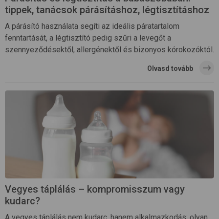
tippek, tanácsok párásításhoz, légtisztításhoz
A párásító használata segíti az ideális páratartalom
fenntartását, a légtisztító pedig szűri a levegőt a
szennyeződésektől, allergénektől és bizonyos kórokozóktól.
Olvasd tovább
Vegyes táplálás – kompromisszum vagy
kudarc?
A vegyes táplálás nem kudarc, hanem alkalmazkodás: olyan