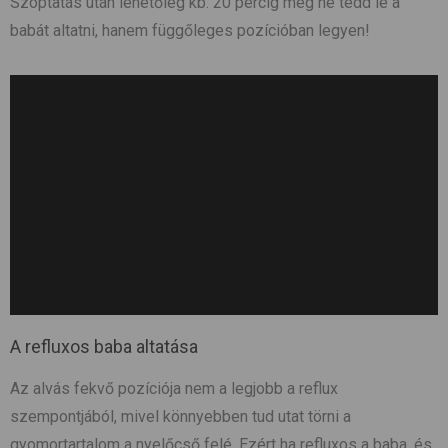
Szoptatás után lehetőleg kb. 20 percig még ne tedd le a
babát altatni, hanem függőleges pozícióban legyen!
A refluxos baba altatása
Az alvás fekvő pozíciója nem a legjobb a reflux
szempontjából, mivel könnyebben tud utat törni a
gyomortartalom a nyelőcső felé. Ezért ha refluxos a baba, és