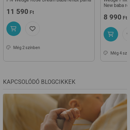
New
baba re
11 590
Ft
8 990
Ft
Még 2 színben
Még 4 szí
KAPCSOLÓDÓ BLOGCIKKEK