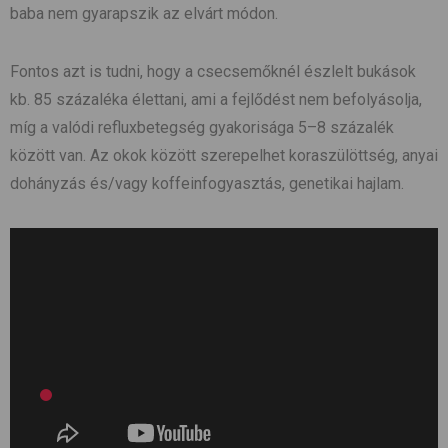
baba nem gyarapszik az elvárt módon.
Fontos azt is tudni, hogy a csecsemőknél észlelt bukások
kb. 85 százaléka élettani, ami a fejlődést nem befolyásolja,
míg a valódi refluxbetegség gyakorisága 5–8 százalék
között van. Az okok között szerepelhet koraszülöttség, anyai
dohányzás és/vagy koffeinfogyasztás, genetikai hajlam.