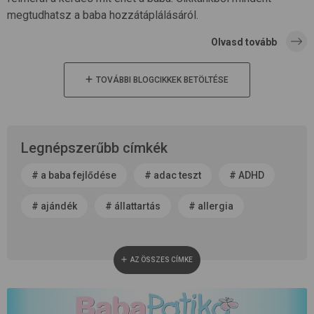
megtudhatsz a baba hozzátáplálásáról.
Olvasd tovább
TOVÁBBI BLOGCIKKEK BETÖLTÉSE
Legnépszerűbb címkék
#
a baba fejlődése
#
adac teszt
#
ADHD
#
ajándék
#
állattartás
#
allergia
#
alvás
#
anyaság
#
anyatej
AZ ÖSSZES CÍMKE
#
apaság
#
baba neme
#
baba patika
#
babaápolás
#
babakocsi