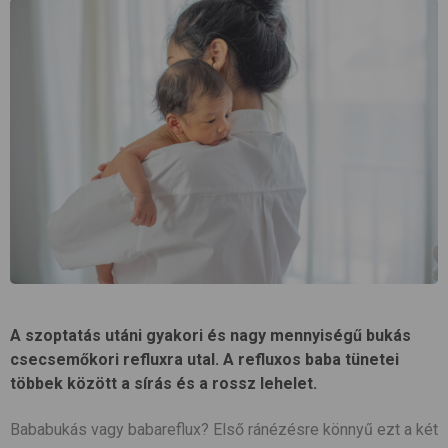
A szoptatás utáni gyakori és nagy mennyiségű bukás
csecsemőkori refluxra utal. A refluxos baba tünetei
többek között a sírás és a rossz lehelet.
Bababukás vagy babareflux? Első ránézésre könnyű ezt a két