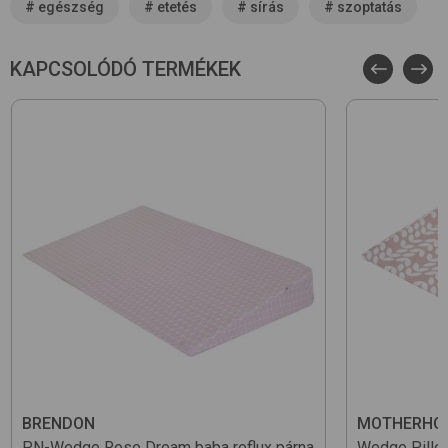
#
egészség
#
etetés
#
sírás
#
szoptatás
KAPCSOLÓDÓ TERMÉKEK
BRENDON
MOTHERHO
PN-Wedge
Rose Dream
baba reflux párna
Wedge Pillo