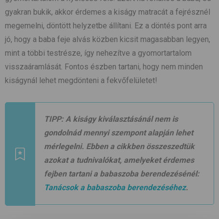
gyakran bukik, akkor érdemes a kiságy matracát a fejrésznél
megemelni, döntött helyzetbe állítani. Ez a döntés pont arra
jó, hogy a baba feje alvás közben kicsit magasabban legyen,
mint a többi testrésze, így nehezítve a gyomortartalom
visszaáramlását. Fontos észben tartani, hogy nem minden
kiságynál lehet megdönteni a fekvőfelületet!
TIPP:
A kiságy kiválasztásánál nem is
gondolnád mennyi szempont alapján lehet
mérlegelni. Ebben a cikkben összeszedtük
azokat a tudnivalókat, amelyeket érdemes
fejben tartani a babaszoba berendezésénél:
Tanácsok a babaszoba berendezéséhez
.