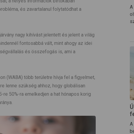
al, a helyes információk birtokában
A
robléma, és zavartalanul folytatódhat a
o
s
rvány nagy kihívást jelentett és jelent a világ
indennél fontosabbá vált, mint ahogy az idei
sségvállalás és összefogás is, ami a
on (WABA) több területre hívja fel a figyelmet,
sre lenne szükség ahhoz, hogy globálisan
25-re 50%-ra emelkedjen a hat hónapos korig
aránya.
Ú
f
A 
b