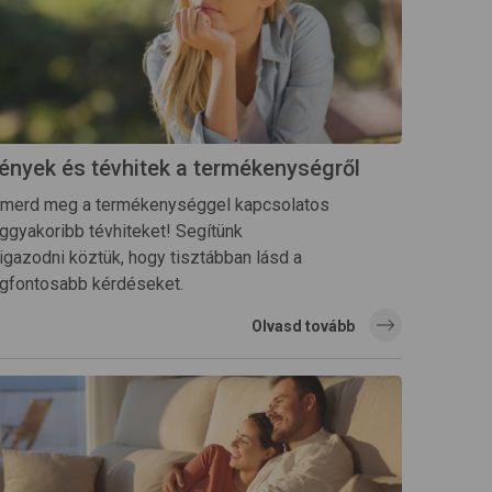
ények és tévhitek a termékenységről
smerd meg a termékenységgel kapcsolatos
eggyakoribb tévhiteket! Segítünk
ligazodni köztük, hogy tisztábban lásd a
egfontosabb kérdéseket.
Olvasd tovább