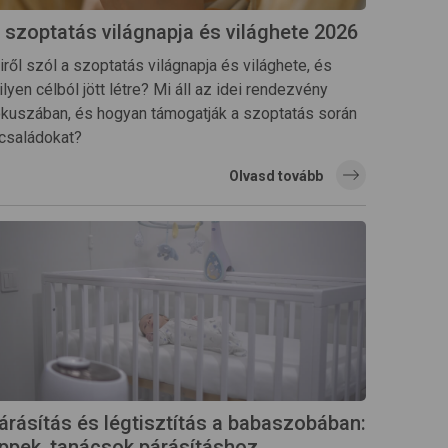
 szoptatás világnapja és világhete 2026
ről szól a szoptatás világnapja és világhete, és
lyen célból jött létre? Mi áll az idei rendezvény
ókuszában, és hogyan támogatják a szoptatás során
 családokat?
Olvasd tovább
árásítás és légtisztítás a babaszobában:
ippek, tanácsok párásításhoz,