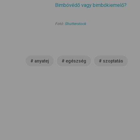
Bimbóvédő vagy bimbókiemelő?
Fotó:
Shutterstock
#
anyatej
#
egészség
#
szoptatás