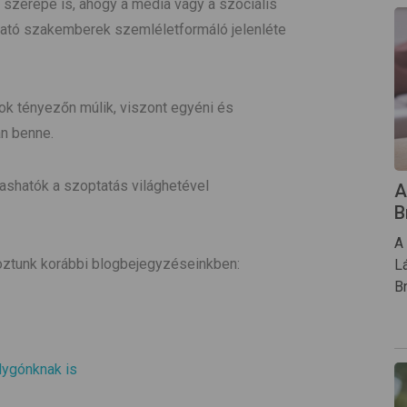
 szerepe is, ahogy a média vagy a szociális
ató szakemberek szemléletformáló jelenléte
ok tényezőn múlik, viszont egyéni és
an benne.
ashatók a szoptatás világhetével
A
B
A
oztunk korábbi blogbejegyzéseinkben:
L
B
lygónknak is