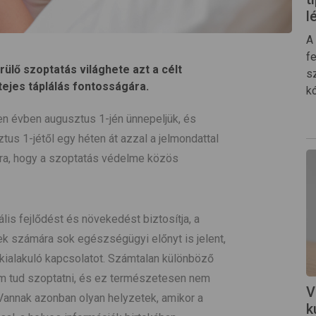
l
A 
fe
lő szoptatás világhete azt a célt
s
tejes táplálás fontosságára.
k
en évben augusztus 1-jén ünnepeljük, és
us 1-jétől egy héten át azzal a jelmondattal
gára, hogy a szoptatás védelme közös
is fejlődést és növekedést biztosítja, a
k számára sok egészségügyi előnyt is jelent,
t kialakuló kapcsolatot. Számtalan különböző
nem tud szoptatni, és ez természetesen nem
V
. Vannak azonban olyan helyzetek, amikor a
k