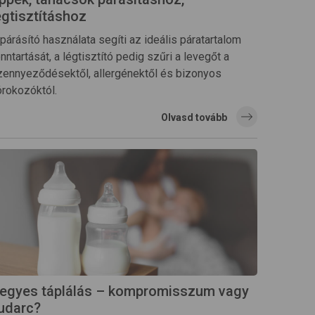
égtisztításhoz
párásító használata segíti az ideális páratartalom
nntartását, a légtisztító pedig szűri a levegőt a
zennyeződésektől, allergénektől és bizonyos
órokozóktól.
Olvasd tovább
egyes táplálás – kompromisszum vagy
udarc?