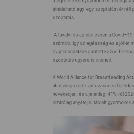
megfelelő környezetben és támogatáss
áthidalható egy-egy szoptatást érintő p
szoptatás.
A tavalyi és az idei évben a Covid–19 já
számára, így az egészség és a jóllét m
év jelmondatába sűrített közös felelő
szoptatás ügyére is kiterjed.
A World Alliance for Breastfeeding Acti
ahol világszerte változásra és fejlődé
növekedjen, és a jelenlegi 41%-ról 20
kizárólag anyatejjel táplált gyermekek 