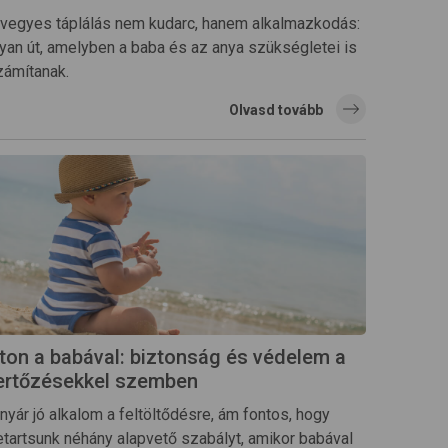
 vegyes táplálás nem kudarc, hanem alkalmazkodás:
lyan út, amelyben a baba és az anya szükségletei is
zámítanak.
Olvasd tovább
ton a babával: biztonság és védelem a
ertőzésekkel szemben
nyár jó alkalom a feltöltődésre, ám fontos, hogy
etartsunk néhány alapvető szabályt, amikor babával