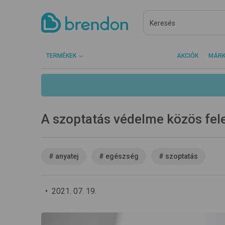
TERMÉKEK
AKCIÓK
MÁR
A szoptatás védelme közös fel
#
anyatej
#
egészség
#
szoptatás
•
2021. 07. 19.