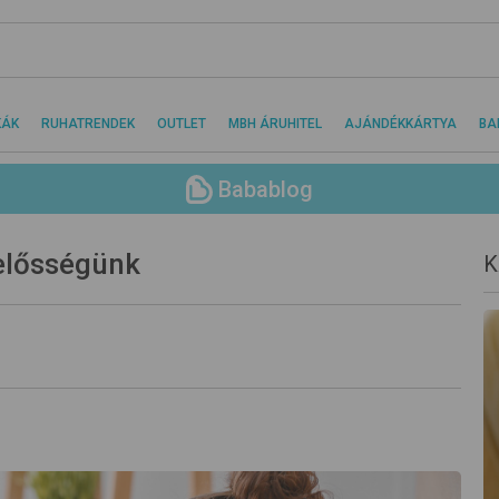
KÁK
RUHATRENDEK
OUTLET
MBH ÁRUHITEL
AJÁNDÉKKÁRTYA
BA
Babablog
elősségünk
K