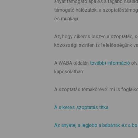
anyát támogató apa és a tágabb család
támogató hálózatok, a szoptatástámog
és munkája.
Az, hogy sikeres lesz-e a szoptatás, s
közösségi szinten is felelősségünk v
A WABA oldalán
további információ
olv
kapcsolatban:
A szoptatás témakörével mi is foglalk
A sikeres szoptatás titka
Az anyatej a legjobb a babának és a bo