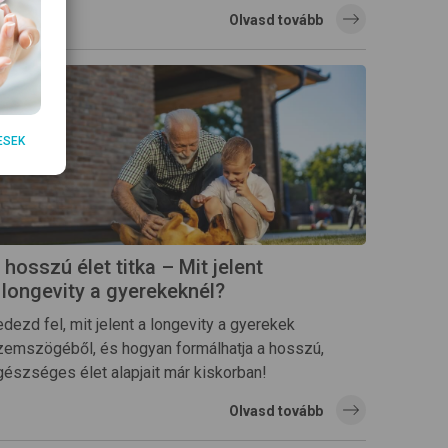
Olvasd tovább
ESEK
 hosszú élet titka – Mit jelent
 longevity a gyerekeknél?
dezd fel, mit jelent a longevity a gyerekek
zemszögéből, és hogyan formálhatja a hosszú,
gészséges élet alapjait már kiskorban!
Olvasd tovább