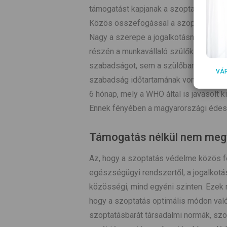
támogatást kapjanak a szoptatással ka
Közös összefogással a szoptatásbarát 
Nagy a szerepe a jogalkotásnak és a m
részén a munkavállaló szülők nem kap
szabadságot, sem a szülőbarát munkah
VÁ
szabadság időtartamának vonatkozásá
6 hónap, mely a WHO által is javasolt k
Ennek fényében a magyarországi édesa
Támogatás nélkül nem meg
Az, hogy a szoptatás védelme közös fel
egészségügyi rendszertől, a jogalkot
közösségi, mind egyéni szinten. Ezek 
hogy a szoptatás optimális módon val
szoptatásbarát társadalmi normák, sz