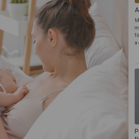
A
Mi
mi
f
a
P
t