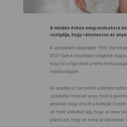
A minden évben megrendezésre kerü
szolgálja, hogy rámutasson az anya
A szoptatás világnapját 1992 óta mind
2021-ben a szoptatás világhete auguszt
hívja fel a figyelmet a téma fontossá
felelősségünk.
Az anyatej a csecsemő számára optimál
szoptatás mind az anya, mind a gyerme
amellett, hogy erősíti a kettejük közöt
ok miatt alakulhat úgy, hogy az anya 
jelenti azt, hogy ne lenne jó édesanya