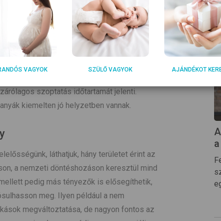
pcsolatban az egészségügyi ellátás során.
környezet kialakítása kiemelten fontos.
unkahelyi környezetnek is. A világ számos
nak megfelelő támogatást sem a szülési
elyek megteremtését illetően. A szülési
RANDÓS VAGYOK
SZÜLŐ VAGYOK
AJÁNDÉKOT KER
ban csak néhány országban áll rendelkezésre
izárólagos szoptatás időtartamát jelenti.
nyák kiemelten jó helyzetben vannak.
A
y
a
elősségünk, láthatjuk, hány területet érint az
Fe
áson, a nemzeti döntéshozáson keresztül mind
s
mellett pedig más tényezők is elősegíthetik,
e
ósulhasson meg. Ilyen például a nem
okások megváltoztatása, de nagyon fontos az