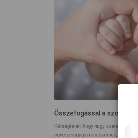
Összefogással a szoptatás
Kétségtelen, hogy nagy szerepe van a
egyészségügyi rendszernek, hogy a cs