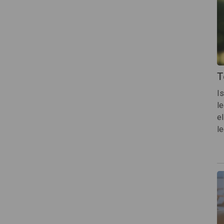
T
I
l
e
l