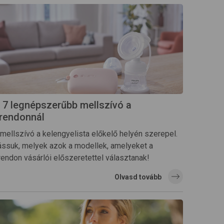
 7 legnépszerűbb mellszívó a
rendonnál
 mellszívó a kelengyelista előkelő helyén szerepel.
ássuk, melyek azok a modellek, amelyeket a
rendon vásárlói előszeretettel választanak!
Olvasd tovább