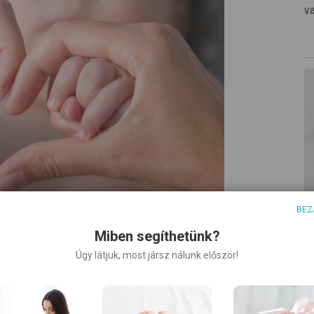
v
M
BEZ
B
Miben segíthetünk?
M
ért
Úgy látjuk, most jársz nálunk először!
h
lé
 szoptatás sikerességében az
ti
aládok megfelelő információkat és állandó