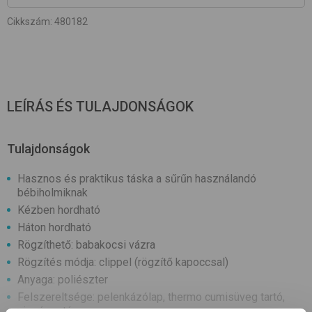
Cikkszám
:
480182
LEÍRÁS ÉS TULAJDONSÁGOK
Tulajdonságok
Hasznos és praktikus táska a sűrűn használandó
bébiholmiknak
Kézben hordható
Háton hordható
Rögzíthető: babakocsi vázra
Rögzítés módja: clippel (rögzítő kapoccsal)
Anyaga: poliészter
Felszereltsége: pelenkázólap, thermo cumisüveg tartó,
cipzáros tárca