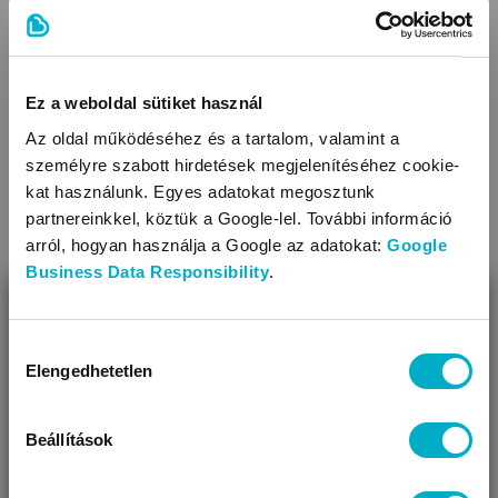
Méret (kb.cm): 30x17x45
Tisztítása: közvetlen tisztítással
TOVÁBBIAK
A következő babakocsikhoz használható: A clippel
Ez a weboldal sütiket használ
felszerelt, Abc Design modellekre, 2017-től
Az oldal működéséhez és a tartalom, valamint a
személyre szabott hirdetések megjelenítéséhez cookie-
kat használunk. Egyes adatokat megosztunk
partnereinkkel, köztük a Google-lel. További információ
arról, hogyan használja a Google az adatokat:
Google
Business Data Responsibility
.
BEZÁR
Miben segíthetünk?
Hozzájárulás
Elengedhetetlen
kiválasztása
Úgy látjuk, most jársz nálunk először!
Beállítások