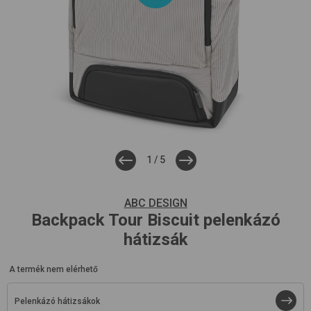
1
/
5
ABC DESIGN
Backpack Tour
Biscuit
pelenkázó
hátizsák
A termék nem elérhető
Pelenkázó hátizsákok