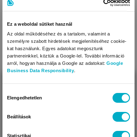
Tisztítása: közvetlen tisztítással
TOVÁBBIAK
A következő babakocsikhoz használható: A clippel
felszerelt, Abc Design modellekre, 2017-től
Ez a weboldal sütiket használ
Az oldal működéséhez és a tartalom, valamint a
személyre szabott hirdetések megjelenítéséhez cookie-
kat használunk. Egyes adatokat megosztunk
partnereinkkel, köztük a Google-lel. További információ
arról, hogyan használja a Google az adatokat:
Google
Business Data Responsibility
.
BEZÁR
Miben segíthetünk?
Hozzájárulás
Elengedhetetlen
kiválasztása
Úgy látjuk, most jársz nálunk először!
Beállítások
Statisztikai