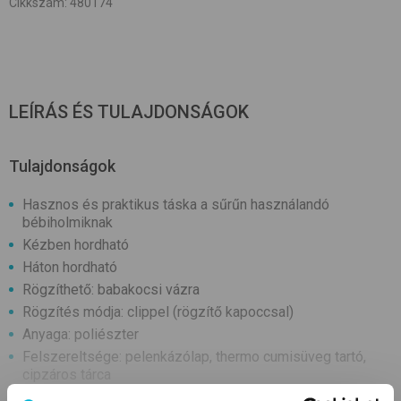
Cikkszám
:
480174
LEÍRÁS ÉS TULAJDONSÁGOK
Tulajdonságok
Hasznos és praktikus táska a sűrűn használandó
bébiholmiknak
Kézben hordható
Háton hordható
Rögzíthető: babakocsi vázra
Rögzítés módja: clippel (rögzítő kapoccsal)
Anyaga: poliészter
Felszereltsége: pelenkázólap, thermo cumisüveg tartó,
cipzáros tárca
Mérete (kb. cm): 30x17x45