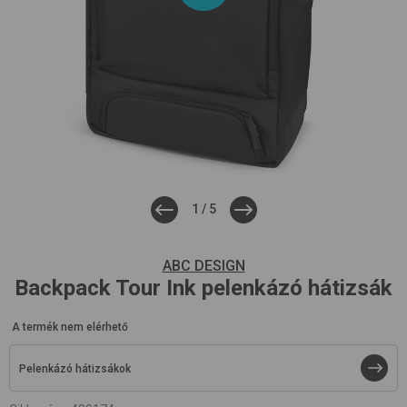
1
/
5
ABC DESIGN
Backpack Tour
Ink
pelenkázó hátizsák
A termék nem elérhető
Pelenkázó hátizsákok