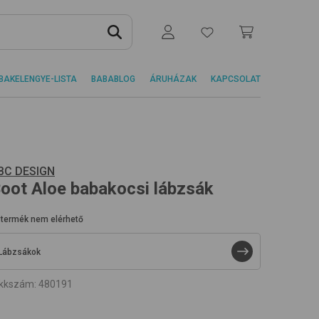
BAKELENGYE-LISTA
BABABLOG
ÁRUHÁZAK
KAPCSOLAT
BC DESIGN
oot
Aloe
babakocsi lábzsák
 termék nem elérhető
Lábzsákok
ikkszám
:
480191