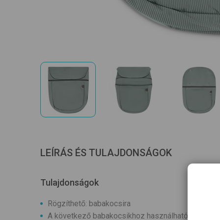
LEÍRÁS ÉS TULAJDONSÁGOK
Tulajdonságok
Rögzíthető: babakocsira
A következő babakocsikhoz használható: univerzá