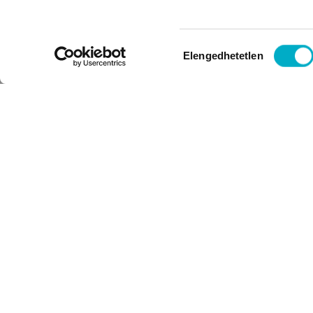
Hozzájárulás
Elengedhetetlen
kiválasztása
FELIRATKOZÁS HÍRLEVÉLRE
E-mail: