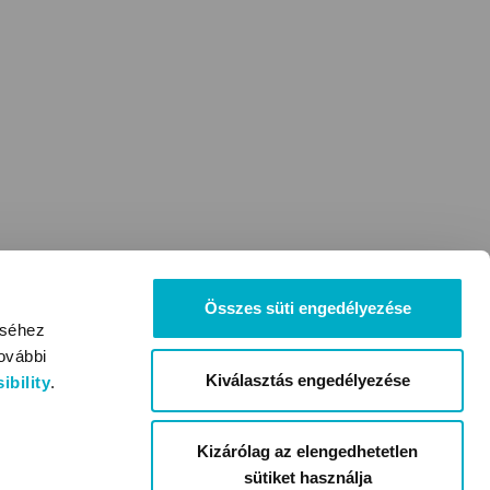
Összes süti engedélyezése
éséhez
ovábbi
Kiválasztás engedélyezése
bility
.
Kizárólag az elengedhetetlen
sütiket használja