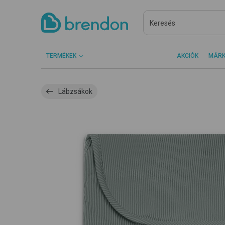
TERMÉKEK
AKCIÓK
MÁR
Lábzsákok