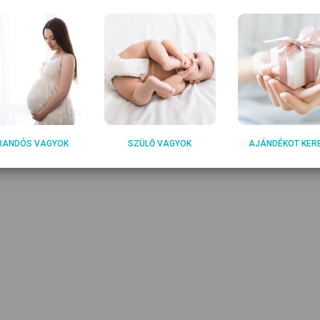
RANDÓS VAGYOK
SZÜLŐ VAGYOK
AJÁNDÉKOT KER