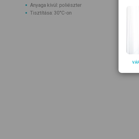
Anyaga kívül: poliészter
Tisztítása: 30°C-on
VÁ