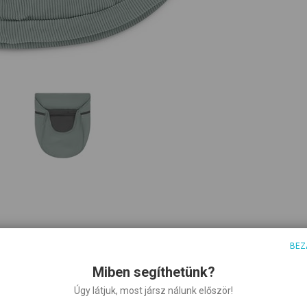
BEZ
Miben segíthetünk?
Úgy látjuk, most jársz nálunk először!
lis