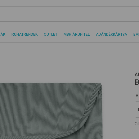
KÁK
RUHATRENDEK
OUTLET
MBH ÁRUHITEL
AJÁNDÉKKÁRTYA
BA
A
B
A
C