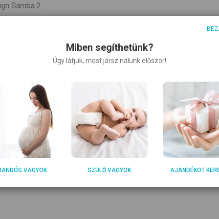
sign Samba 2
BEZ
Miben segíthetünk?
Úgy látjuk, most jársz nálunk először!
rező táska
 és leszerelhető, egy mozdulattal
RANDÓS VAGYOK
SZÜLŐ VAGYOK
AJÁNDÉKOT KER