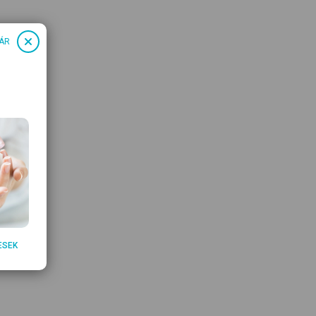
ÁR
ESEK