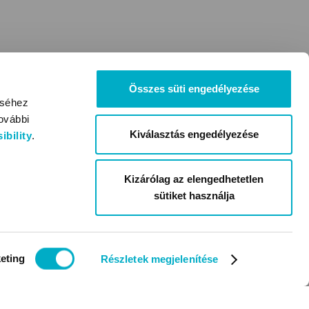
Összes süti engedélyezése
éséhez
ovábbi
Kiválasztás engedélyezése
bility
.
Kizárólag az elengedhetetlen
sütiket használja
eting
Részletek megjelenítése