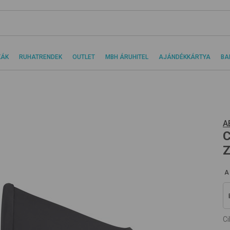
KÁK
RUHATRENDEK
OUTLET
MBH ÁRUHITEL
AJÁNDÉKKÁRTYA
BA
A
C
Z
A
C