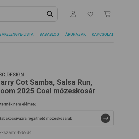
BAKELENGYE-LISTA
BABABLOG
ÁRUHÁZAK
KAPCSOLAT
BC DESIGN
arry Cot Samba, Salsa Run,
oom 2025
Coal
mózeskosár
 termék nem elérhető
Babakocsivázra rögzíthető mózeskosarak
ikkszám
:
496934