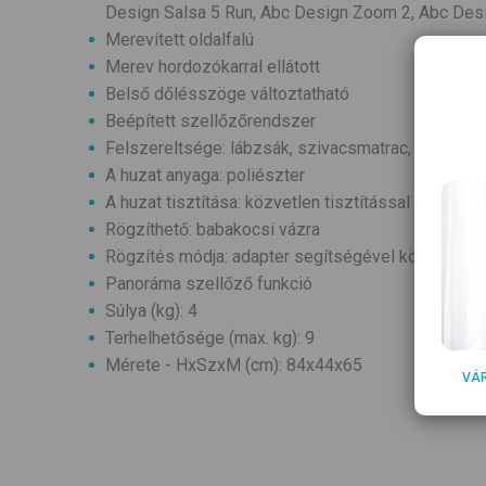
Design Salsa 5 Run, Abc Design Zoom 2, Abc De
Merevített oldalfalú
Merev hordozókarral ellátott
Belső dőlésszöge változtatható
Beépített szellőzőrendszer
Felszereltsége: lábzsák, szivacsmatrac, rendsze
A huzat anyaga: poliészter
A huzat tisztítása: közvetlen tisztítással
Rögzíthető: babakocsi vázra
Rögzítés módja: adapter segítségével könnyen fel
Panoráma szellőző funkció
Súlya (kg): 4
Terhelhetősége (max. kg): 9
Mérete - HxSzxM (cm): 84x44x65
VÁ