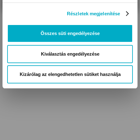
Mérete összecsukva HxSzxM (cm): 56,5x50,5x33,5
Méret (kb.cm): 81x50,5x106,5
Részletek megjelenítése
Súlya az ülőrésszel együtt (kg): 8
A váz anyaga: alumínium
Összes süti engedélyezése
Belső biztonsági öve: 5 pontos, mágneses rögzítésű csat
A huzat anyaga: poliészter
A huzat tisztítása: közvetlen tisztítással
Kiválasztás engedélyezése
Adapterrel csatlakoztatható hordozók: Abc Design Tulip
Ülőrész terhelhetősége (max. kg): 22
Kizárólag az elengedhetetlen sütiket használja
Egy kézzel összecsukható
Alsó kosár terhelhetősége (max. kg): 5