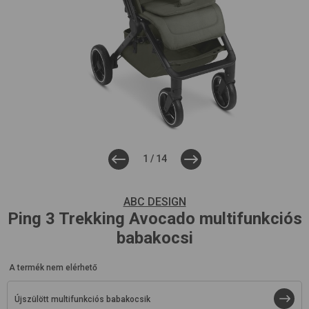
1
/
14
ABC DESIGN
Ping 3 Trekking
Avocado
multifunkciós
babakocsi
A termék nem elérhető
Újszülött multifunkciós babakocsik