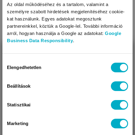
maximális mérete azonban légitársaságonként változhat.
Az oldal működéséhez és a tartalom, valamint a
személyre szabott hirdetések megjelenítéséhez cookie-
Tulajdonságok
kat használunk. Egyes adatokat megosztunk
partnereinkkel, köztük a Google-lel. További információ
A babakocsi fő tulajdonságai
arról, hogyan használja a Google az adatokat:
Google
Hordozó: hordozó csatlakoztatható
Business Data Responsibility
.
Az ülőrész újszülöttkortól használható
BEZÁR
Újszülöttkortól, külön hordozóval
Babakocsiláncok
Miben segíthetünk?
Hordozó csatlakoztatható hozzá
Hozzájárulás
Elengedhetetlen
kiválasztása
Háttámlája dönthető, fokozatok száma: 3
Úgy látjuk, most jársz nálunk először!
Első kerekei bolygósíthatók
Lapalakúra csukható össze
Beállítások
Összecsukva nagyon kis helyen elfér
Kupolás teteje óvja a kedvezőtlen időjárástól a gyermeket
Statisztikai
Felszereltsége: huzattal bevont karfa, ülésszűkítő betét,
állítható lábtartó, vállpárna, alsó kosár, hordtáska
Marketing
A babakocsi további tulajdonságai
VÁRANDÓS
SZÜLŐ VAGYOK
AJÁNDÉKOT
VAGYOK
KERESEK
Kerekek száma: 4