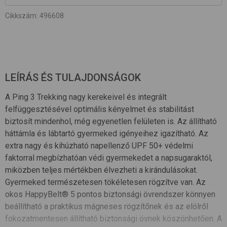
Cikkszám
:
496608
LEÍRÁS ÉS TULAJDONSÁGOK
A Ping 3 Trekking nagy kerekeivel és integrált
felfüggesztésével optimális kényelmet és stabilitást
biztosít mindenhol, még egyenetlen felületen is. Az állítható
háttámla és lábtartó gyermeked igényeihez igazítható. Az
extra nagy és kihúzható napellenző UPF 50+ védelmi
faktorral megbízhatóan védi gyermekedet a napsugaraktól,
miközben teljes mértékben élvezheti a kirándulásokat.
Gyermeked természetesen tökéletesen rögzítve van. Az
okos HappyBelt® 5 pontos biztonsági övrendszer könnyen
beállítható a praktikus mágneses rögzítőnek és az elölről
fokozatmentesen állítható biztonsági övnek köszönhetően. A