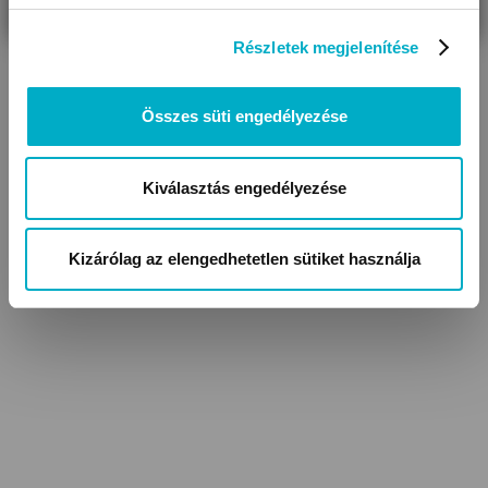
Kerekek száma: 4
Mérete összecsukva HxSzxM (cm): 56,5x50,5x33,5
Részletek megjelenítése
Méret (kb.cm): 81x50,5x106,5
Súlya az ülőrésszel együtt (kg): 8
Összes süti engedélyezése
A váz anyaga: alumínium
Belső biztonsági öve: 5 pontos, mágneses rögzítésű csat
A huzat anyaga: poliészter
Kiválasztás engedélyezése
A huzat tisztítása: közvetlen tisztítással
Adapterrel csatlakoztatható hordozók: Abc Design Tulip
Ülőrész terhelhetősége (max. kg): 22
Kizárólag az elengedhetetlen sütiket használja
Egy kézzel összecsukható
Alsó kosár terhelhetősége (max. kg): 5