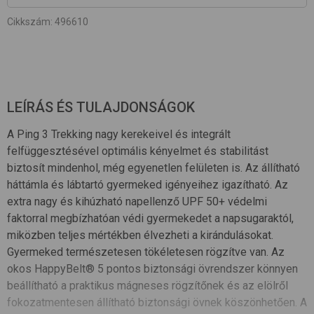
Cikkszám
:
496610
LEÍRÁS ÉS TULAJDONSÁGOK
A Ping 3 Trekking nagy kerekeivel és integrált
felfüggesztésével optimális kényelmet és stabilitást
biztosít mindenhol, még egyenetlen felületen is. Az állítható
háttámla és lábtartó gyermeked igényeihez igazítható. Az
extra nagy és kihúzható napellenző UPF 50+ védelmi
faktorral megbízhatóan védi gyermekedet a napsugaraktól,
miközben teljes mértékben élvezheti a kirándulásokat.
Gyermeked természetesen tökéletesen rögzítve van. Az
okos HappyBelt® 5 pontos biztonsági övrendszer könnyen
beállítható a praktikus mágneses rögzítőnek és az elölről
fokozatmentesen állítható biztonsági övnek köszönhetően. A