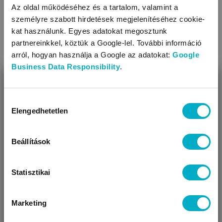
maximális mérete azonban légitársaságonként változhat.
Az oldal működéséhez és a tartalom, valamint a
személyre szabott hirdetések megjelenítéséhez cookie-
Tulajdonságok
kat használunk. Egyes adatokat megosztunk
partnereinkkel, köztük a Google-lel. További információ
A babakocsi fő tulajdonságai
arról, hogyan használja a Google az adatokat:
Google
Hordozó: hordozó csatlakoztatható
Business Data Responsibility
.
Az ülőrész újszülöttkortól használható
BEZÁR
Újszülöttkortól, külön hordozóval
Babakocsiláncok
Miben segíthetünk?
Hordozó csatlakoztatható hozzá (Így a babakocsi Travel
Hozzájárulás
Systemként használható)
Elengedhetetlen
kiválasztása
Úgy látjuk, most jársz nálunk először!
Háttámlája dönthető, fokozatok száma: 3
Első kerekei bolygósíthatók
Beállítások
Lapalakúra csukható össze
Összecsukva nagyon kis helyen elfér
Statisztikai
Kupolás teteje óvja a kedvezőtlen időjárástól a gyermeket
Felszereltsége: huzattal bevont karfa, ülésszűkítő betét,
állítható lábtartó, vállpárna, alsó kosár, hordtáska
Marketing
VÁRANDÓS
SZÜLŐ VAGYOK
AJÁNDÉKOT
A babakocsi további tulajdonságai
VAGYOK
KERESEK