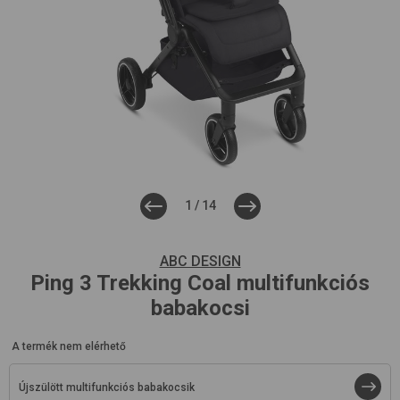
1
/
14
ABC DESIGN
Ping 3 Trekking
Coal
multifunkciós
babakocsi
A termék nem elérhető
Újszülött multifunkciós babakocsik