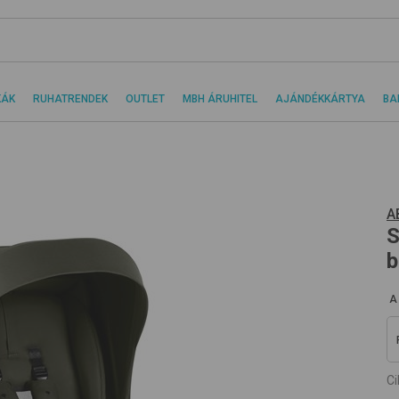
KÁK
RUHATRENDEK
OUTLET
MBH ÁRUHITEL
AJÁNDÉKKÁRTYA
BA
A
S
b
A
C