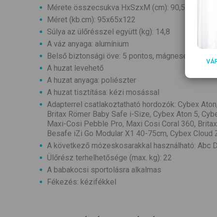
Mérete összecsukva HxSzxM (cm): 90,5x65x48
Méret (kb.cm): 95x65x122
Súlya az ülőrésszel együtt (kg): 14,8
A váz anyaga: alumínium
Belső biztonsági öve: 5 pontos, mágneses rögzít
VÁ
A huzat levehető
A huzat anyaga: poliészter
A huzat tisztítása: kézi mosással
Adapterrel csatlakoztatható hordozók: Cybex Ato
Britax Römer Baby Safe i-Size, Cybex Aton 5, Cyb
Maxi-Cosi Pebble Pro, Maxi Cosi Coral 360, Brita
Besafe iZi Go Modular X1 40-75cm, Cybex Cloud Z
A következő mózeskosarakkal használható: Abc D
Ülőrész terhelhetősége (max. kg): 22
A babakocsi sportolásra alkalmas
Fékezés: kézifékkel