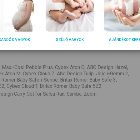
ésű csat
RANDÓS VAGYOK
SZÜLŐ VAGYOK
AJÁNDÉKOT KER
n, Maxi-Cosi Pebble Plus, Cybex Aton Q, ABC Design Hazel,
ex Aton M, Cybex Cloud Z, Abc Design Tulip, Joie i-Gemm 2,
x Römer Baby Safe i-Sense, Britax Römer Baby Safe 3,
2, Cybex Cloud T, Britax Römer Baby Safe 5Z2
esign Carry Cot for Salsa Run, Samba, Zoom