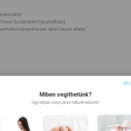
zeskosárral
 Travel Systemként használható)
yermeket kényelmesen lehet hason altatni
BEZ
Miben segíthetünk?
yermeket
Úgy látjuk, most jársz nálunk először!
állpárna, alsó kosár