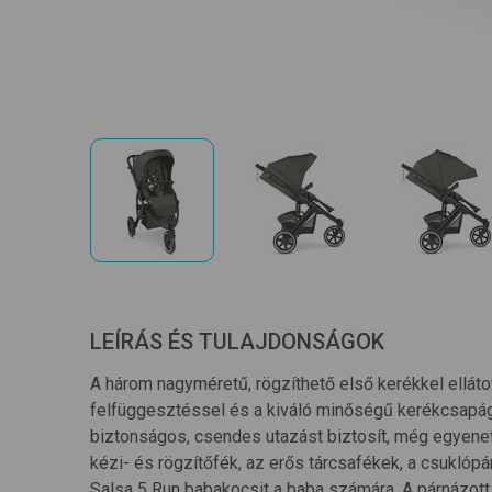
LEÍRÁS ÉS TULAJDONSÁGOK
A három nagyméretű, rögzíthető első kerékkel elláto
felfüggesztéssel és a kiváló minőségű kerékcsapágy
biztonságos, csendes utazást biztosít, még egyenetl
kézi- és rögzítőfék, az erős tárcsafékek, a csuklóp
Salsa 5 Run babakocsit a baba számára. A párnázott, 