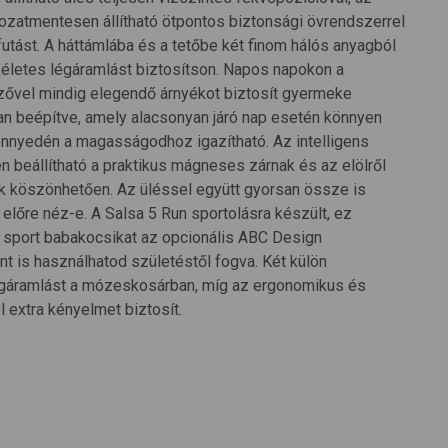
kozatmentesen állítható ötpontos biztonsági övrendszerrel
tást. A háttámlába és a tetőbe két finom hálós anyagból
kéletes légáramlást biztosítson. Napos napokon a
nzővel mindig elegendő árnyékot biztosít gyermeke
n beépítve, amely alacsonyan járó nap esetén könnyen
 könnyedén a magasságodhoz igazítható. Az intelligens
beállítható a praktikus mágneses zárnak és az elölről
ek köszönhetően. Az üléssel együtt gyorsan össze is
y előre néz-e. A Salsa 5 Run sportolásra készült, ez
a sport babakocsikat az opcionális ABC Design
 is használhatod születéstől fogva. Két külön
légáramlást a mózeskosárban, míg az ergonomikus és
 extra kényelmet biztosít.