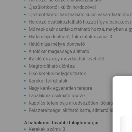
Újszülöttkortól, külön hordozóval
Újszülöttkortól használható külön vásárolható mó
Hordozó csatlakoztatható hozzá (Így a babakocsi
Mózeskosár csatlakoztatható hozzá, melyben a g
Háttámlája dönthető, fokozatok száma: 3
Háttámlája mélyre dönthető
A tolókar magassága állítható
Az ülőrész egy mozdulattal levehető
Megfordítható ülőrész
Első kerekei bolygósíthatók
Kerekei felfújhatók
Nagy kerék egyenetlen terepre
Lapalakúra csukható össze
Kupolás teteje óvja a kedvezőtlen időjárástól a g
Felszereltsége: állítható karfa, állítható lábtartó, v
A babakocsi további tulajdonságai
Kerekek száma: 3