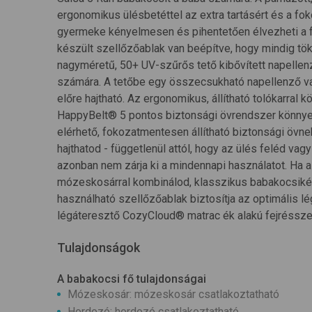
ergonomikus ülésbetéttel az extra tartásért és a fo
gyermeke kényelmesen és pihentetően élvezheti a fu
készült szellőzőablak van beépítve, hogy mindig tö
nagyméretű, 50+ UV-szűrős tető kibővített napelle
számára. A tetőbe egy összecsukható napellenző va
előre hajtható. Az ergonomikus, állítható tolókarral
HappyBelt® 5 pontos biztonsági övrendszer könnyen 
elérhető, fokozatmentesen állítható biztonsági övn
hajthatod - függetlenül attól, hogy az ülés feléd vag
azonban nem zárja ki a mindennapi használatot. Ha 
mózeskosárral kombinálod, klasszikus babakocsiként
használható szellőzőablak biztosítja az optimális 
légáteresztő CozyCloud® matrac ék alakú fejrésszel
Tulajdonságok
A babakocsi fő tulajdonságai
Mózeskosár: mózeskosár csatlakoztatható
Hordozó: hordozó csatlakoztatható