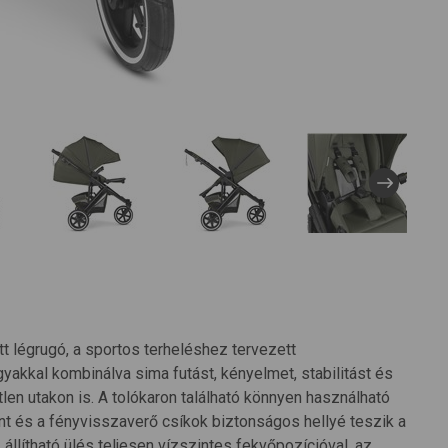
tt légrugó, a sportos terheléshez tervezett
akkal kombinálva sima futást, kényelmet, stabilitást és
en utakon is. A tolókaron található könnyen használható
ánt és a fényvisszaverő csíkok biztonságos hellyé teszik a
állítható ülés teljesen vízszintes fekvőpozícióval, az