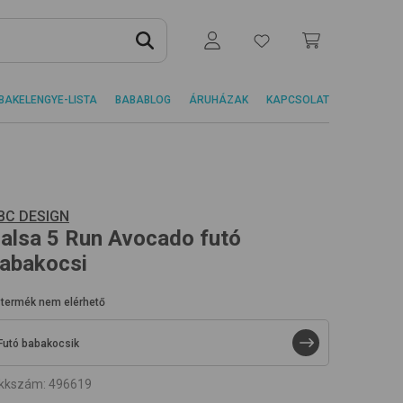
BAKELENGYE-LISTA
BABABLOG
ÁRUHÁZAK
KAPCSOLAT
BC DESIGN
alsa 5 Run
Avocado
futó
abakocsi
 termék nem elérhető
Futó babakocsik
ikkszám
:
496619