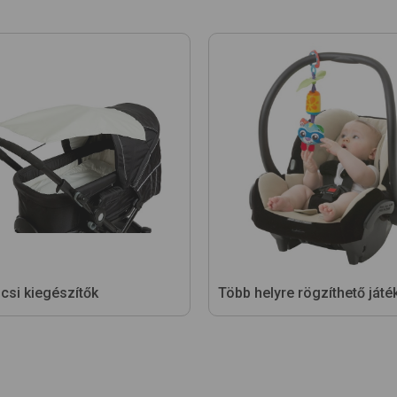
csi kiegészítők
Több helyre rögzíthető játé