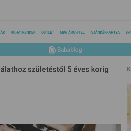
KÁK
RUHATRENDEK
OUTLET
MBH ÁRUHITEL
AJÁNDÉKKÁRTYA
BA
Babablog
lathoz születéstől 5 éves korig
K