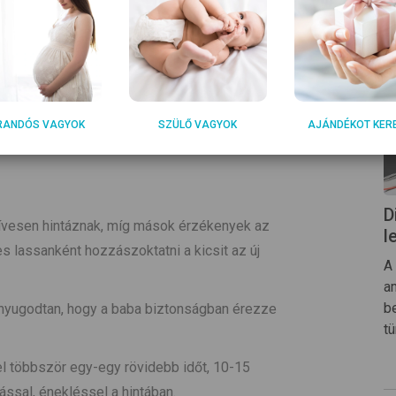
RANDÓS VAGYOK
SZÜLŐ VAGYOK
AJÁNDÉKOT KER
D
zívesen hintáznak, míg mások érzékenyek az
l
s lassanként hozzászoktatni a kicsit az új
A
a
be
 nyugodtan, hogy a baba biztonságban érezze
t
l többször egy-egy rövidebb időt, 10-15
ással, énekléssel a hintában.