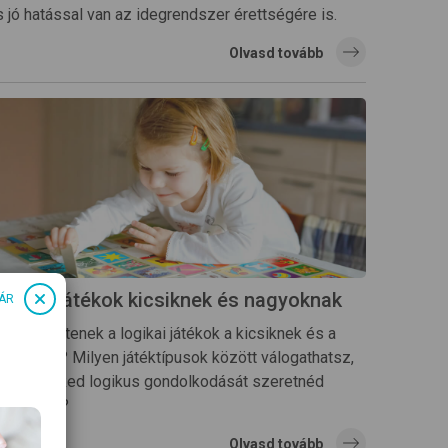
s jó hatással van az idegrendszer érettségére is.
Olvasd tovább
ogikai játékok kicsiknek és nagyoknak
ÁR
ben segítenek a logikai játékok a kicsiknek és a
agyoknak? Milyen játéktípusok között válogathatsz,
a gyermeked logikus gondolkodását szeretnéd
jleszteni?
Olvasd tovább