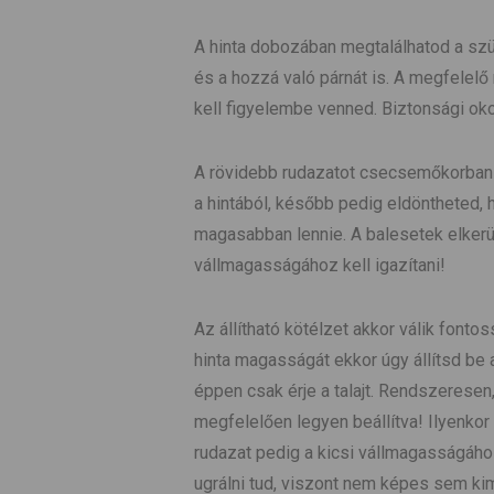
A hinta dobozában megtalálhatod a szü
és a hozzá való párnát is. A megfelelő
kell figyelembe venned. Biztonsági oko
A rövidebb rudazatot csecsemőkorban h
a hintából, később pedig eldöntheted,
magasabban lennie. A balesetek elkerül
vállmagasságához kell igazítani!
Az állítható kötélzet akkor válik font
hinta magasságát ekkor úgy állítsd be a
éppen csak érje a talajt. Rendszeresen,
megfelelően legyen beállítva! Ilyenkor 
rudazat pedig a kicsi vállmagasságához
ugrálni tud, viszont nem képes sem ki