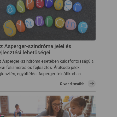
z Asperger-szindróma jelei és
ejlesztési lehetőségei
z Asperger-szindróma esetében kulcsfontosságú a
rai felismerés és fejlesztés. Árulkodó jelek,
jlesztés, együttélés. Asperger felnőttkorban.
Olvasd tovább