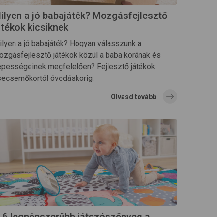
ilyen a jó babajáték? Mozgásfejlesztő
átékok kicsiknek
ilyen a jó babajáték? Hogyan válasszunk a
ozgásfejlesztő játékok közül a baba korának és
épességeinek megfelelően? Fejlesztő játékok
secsemőkortól óvodáskorig.
Olvasd tovább
 6 legnépszerűbb játszószőnyeg a