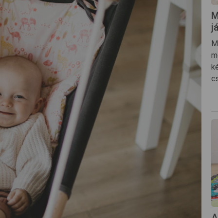
M
j
M
m
k
c
A