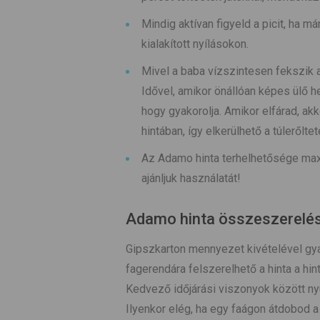
Mindig aktívan figyeld a picit, ha m
kialakított nyílásokon.
Mivel a baba vízszintesen fekszik a
Idővel, amikor önállóan képes ülő 
hogy gyakorolja. Amikor elfárad, ak
hintában, így elkerülhető a túlerőltet
Az Adamo hinta terhelhetősége maxi
ajánljuk használatát!
Adamo hinta összeszerelés
Gipszkarton mennyezet kivételével gyak
fagerendára felszerelhető a hinta a hi
Kedvező időjárási viszonyok között n
Ilyenkor elég, ha egy faágon átdobod a 