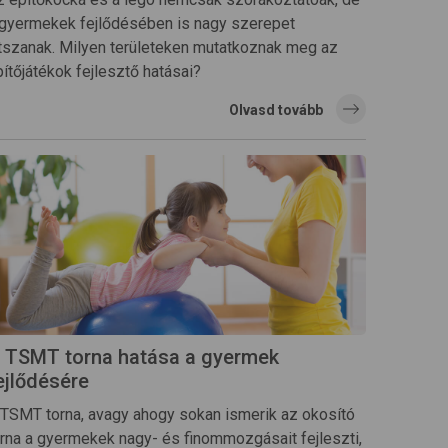
 gyermekek fejlődésében is nagy szerepet
átszanak. Milyen területeken mutatkoznak meg az
ítőjátékok fejlesztő hatásai?
Olvasd tovább
 TSMT torna hatása a gyermek
ejlődésére
 TSMT torna, avagy ahogy sokan ismerik az okosító
orna a gyermekek nagy- és finommozgásait fejleszti,