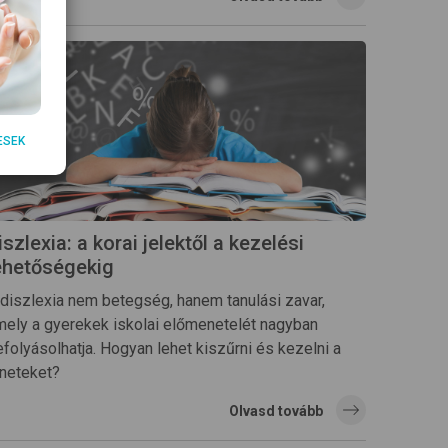
ESEK
iszlexia: a korai jelektől a kezelési
ehetőségekig
 diszlexia nem betegség, hanem tanulási zavar,
mely a gyerekek iskolai előmenetelét nagyban
folyásolhatja. Hogyan lehet kiszűrni és kezelni a
üneteket?
Olvasd tovább