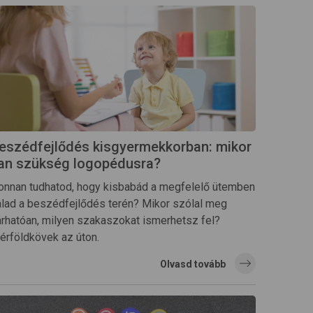
eszédfejlődés kisgyermekkorban: mikor
an szükség logopédusra?
onnan tudhatod, hogy kisbabád a megfelelő ütemben
alad a beszédfejlődés terén? Mikor szólal meg
árhatóan, milyen szakaszokat ismerhetsz fel?
érföldkövek az úton.
Olvasd tovább