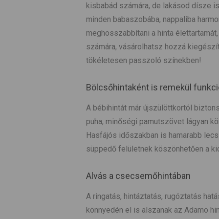
kisbabád számára, de lakásod dísze is
minden babaszobába, nappaliba harmon
meghosszabbítani a hinta élettartamá
számára, vásárolhatsz hozzá kiegészí
tökéletesen passzoló színekben!
Bölcsőhintaként is remekül funkci
A bébihintát már újszülöttkortól bizto
puha, minőségi pamutszövet lágyan körb
Hasfájós időszakban is hamarabb lecsi
süppedő felületnek köszönhetően a ki
Alvás a csecsemőhintában
A ringatás, hintáztatás, rugóztatás hat
könnyedén el is alszanak az Adamo hin