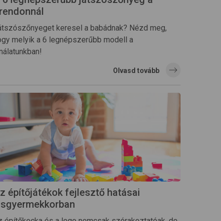
rendonnál
átszószőnyeget keresel a babádnak? Nézd meg,
ogy melyik a 6 legnépszerűbb modell a
ínálatunkban!
Olvasd tovább
z építőjátékok fejlesztő hatásai
isgyermekkorban
z építőkocka és a lego nemcsak szórakoztatóak, de