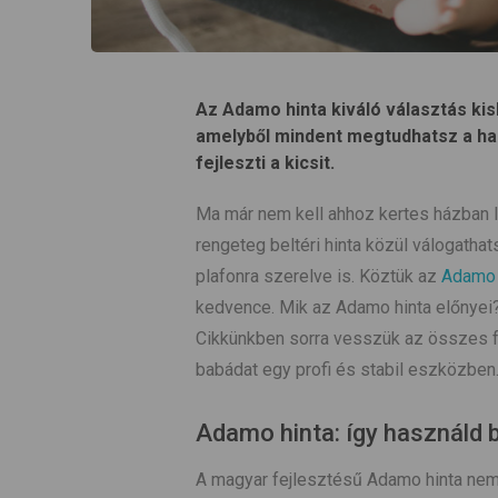
Az Adamo hinta kiváló választás ki
amelyből mindent megtudhatsz a has
fejleszti a kicsit.
Ma már nem kell ahhoz kertes házban l
rengeteg beltéri hinta közül válogatha
plafonra szerelve is. Köztük az
Adamo 
kedvence. Mik az Adamo hinta előnye
Cikkünkben sorra vesszük az összes f
babádat egy profi és stabil eszközben
Adamo hinta: így használd
A magyar fejlesztésű Adamo hinta ne