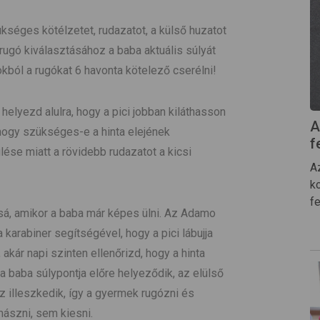
kséges kötélzetet, rudazatot, a külső huzatot
 rugó kiválasztásához a baba aktuális súlyát
kból a rugókat 6 havonta kötelező cserélni!
elyezd alulra, hogy a pici jobban kiláthasson
A
 hogy szükséges-e a hinta elejének
f
ése miatt a rövidebb rudazatot a kicsi
A
ko
fe
ossá, amikor a baba már képes ülni. Az Adamo
 karabiner segítségével, hogy a pici lábujja
 akár napi szinten ellenőrizd, hogy a hinta
a baba súlypontja előre helyeződik, az elülső
 illeszkedik, így a gyermek rugózni és
mászni, sem kiesni.