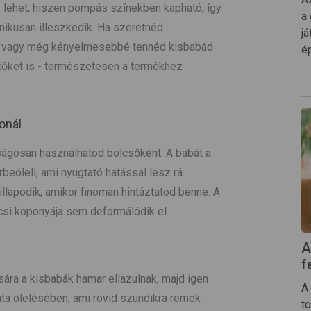
 lehet, hiszen pompás színekben kapható, így
a
ikusan illeszkedik. Ha szeretnéd
j
t, vagy még kényelmesebbé tennéd kisbabád
ép
tőket is - természetesen a termékhez
onál
nságosan használhatod bölcsőként. A babát a
eöleli, ami nyugtató hatással lesz rá.
llapodik, amikor finoman hintáztatod benne. A
csi koponyája sem deformálódik el.
A
f
ására a kisbabák hamar ellazulnak, majd igen
A
ta ölelésében, ami rövid szundikra remek
t