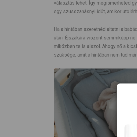
választás lehet. Így megismerheted gy
egy szusszanásnyi időt, amikor utolér
Ha a hintában szeretnéd altatni a babá
után. Éjszakára viszont semmiképp ne h
miközben te is alszol. Ahogy nő a kics
szüksége, amit a hintában nem tud már 