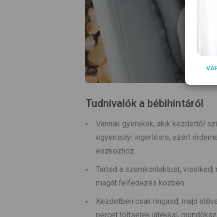
VÁ
Tudnivalók a bébihintáról
Vannak gyerekek, akik kezdettől s
egyensúlyi ingerlésre, ezért érdeme
eszközhöz.
Tartsd a szemkontaktust, viselkedj
magát felfedezés közben.
Kezdetben csak ringasd, majd időve
percet töltsetek játékkal, mondókáz