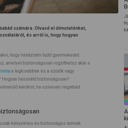
B
J
h
sbabád számára. Olvasd el útmutatónkat,
k
ználatáról, és arról is, hogy hogyan
akni, hogy hintáztatni tudd gyermekedet:
tsz, amelyet biztonságosan rögzíthetsz akár a
hinta
a legkisebbek és a szülők nagy
i? Hogyan használd biztonságosan?
elmerülő kérdést, ha szívesen ringatnád
.
 biztonságosan
A
k
mcsak kényelmes és biztonságos termék
A