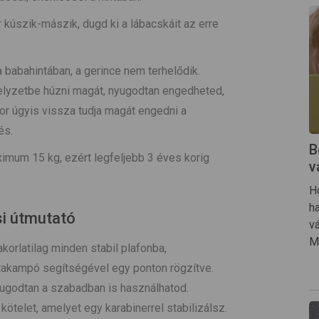
ár kúszik-mászik, dugd ki a lábacskáit az erre
 babahintában, a gerince nem terhelődik.
helyzetbe húzni magát, nyugodtan engedheted,
kor úgyis vissza tudja magát engedni a
és.
B
mum 15 kg, ezért legfeljebb 3 éves korig
v
H
h
i útmutató
v
M
orlatilag minden stabil plafonba,
ntakampó segítségével egy ponton rögzítve.
yugodtan a szabadban is használhatod.
kötelet, amelyet egy karabinerrel stabilizálsz.