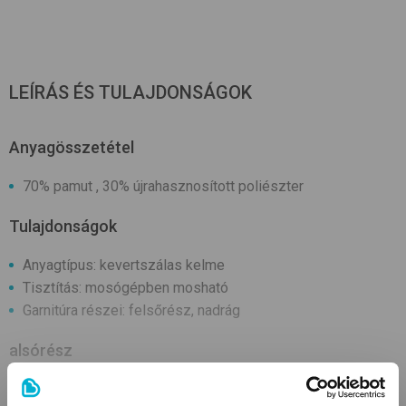
LEÍRÁS ÉS TULAJDONSÁGOK
Anyagösszetétel
70% pamut , 30% újrahasznosított poliészter
Tulajdonságok
Anyagtípus: kevertszálas kelme
Tisztítás: mosógépben mosható
Garnitúra részei: felsőrész, nadrág
alsórész
Fazon: deréknadrág, gumis derekú, szár alja passzés
TOVÁBBIAK