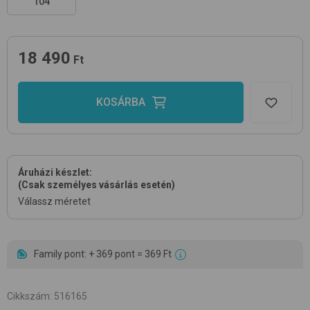
104
18 490
Ft
KOSÁRBA
Áruházi készlet:
(Csak személyes vásárlás esetén)
Válassz méretet
Family pont: + 369 pont = 369 Ft
Cikkszám
:
516165