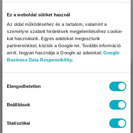
Szárhossz: hosszú
Díszítés: hímzett
Ez a weboldal sütiket használ
KAPCSOLÓDÓ KATEGÓRIÁK
felsőrész
Az oldal működéséhez és a tartalom, valamint a
személyre szabott hirdetések megjelenítéséhez cookie-
Fazon: elöl végig cipzáros, kapucnis
kat használunk. Egyes adatokat megosztunk
Ujjhossz: hosszú
partnereinkkel, köztük a Google-lel. További információ
Díszítés: hímzett
arról, hogyan használja a Google az adatokat:
Google
Business Data Responsibility
.
BEZÁR
Miben segíthetünk?
Hozzájárulás
Elengedhetetlen
kiválasztása
Úgy látjuk, most jársz nálunk először!
Sportcipők, tornacipők,
Gyerek pólók, baba
vászoncipők
pólók
Beállítások
Statisztikai