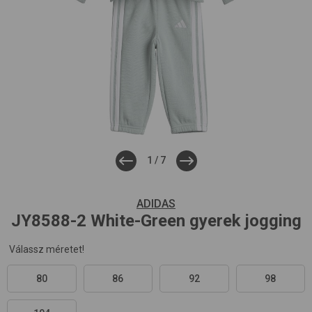
1
/
7
ADIDAS
JY8588-2
White-Green
gyerek jogging
Válassz méretet!
80
86
92
98