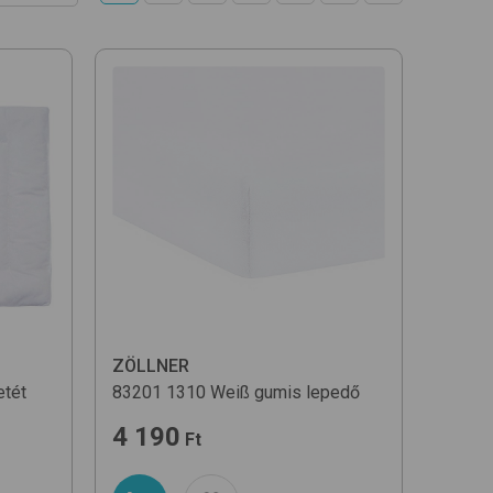
ekvő
kkenő
ZÖLLNER
etét
83201
1310 Weiß
gumis lepedő
4 190
Ft