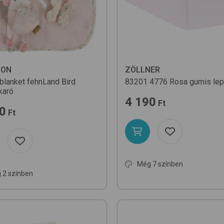
DON
ZÖLLNER
blanket
fehnLand Bird
83201
4776 Rosa
gumis le
karó
4 190
Ft
0
Ft
Még 7 színben
 2 színben