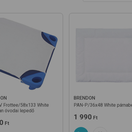
Ár szerint növekvő
Ár szerint csökkenő
Népszerűség szerint
Újdonságok
Egységár szerint növ
Egységár szerint csö
Név szerint (A-Z)
DON
BRENDON
 Frottee/58x133
White
PAN-P/36x48
White
párnab
lan óvodai lepedő
1 990
Ft
0
Ft