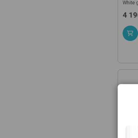
White
4 19