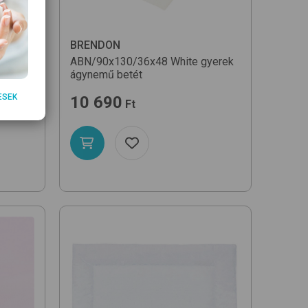
BRENDON
ABN/90x130/36x48
White
gyerek
ágynemű betét
ESEK
10 690
Ft