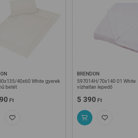
DON
BRENDON
00x135/40x60
White
gyerek
597014H/70x140
01 White
ű betét
vízhatlan lepedő
590
5 390
Ft
Ft