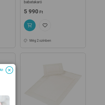
babatakaró
5 990
Ft
Még 2 színben
ÁR