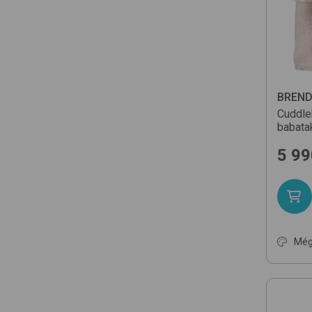
BREN
Cuddle
babata
5 99
Még