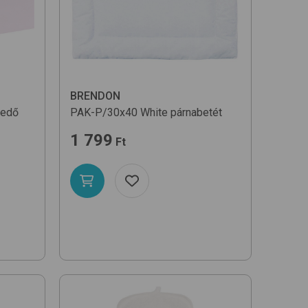
BRENDON
pedő
PAK-P/30x40
White
párnabetét
1 799
Ft