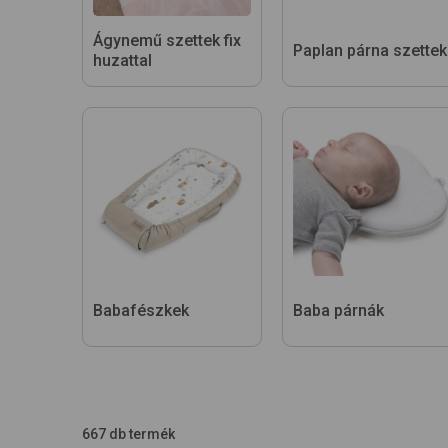
Ágynemű szettek fix
Paplan párna szettek
huzattal
Babafészkek
Baba párnák
667 db termék