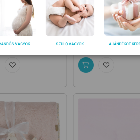
ER
BRENDON
terproof 60x120
vízhatlan
596012H/60x120
01 White
vízhatlan lepedő
RANDÓS VAGYOK
SZÜLŐ VAGYOK
AJÁNDÉKOT KER
0
4 490
Ft
Ft