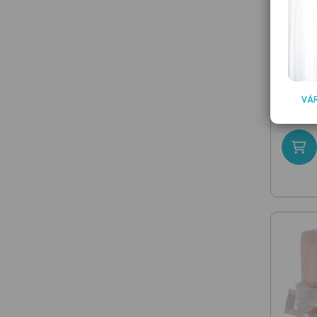
ZÖLLN
551 Wa
lepedő
VÁ
8 99