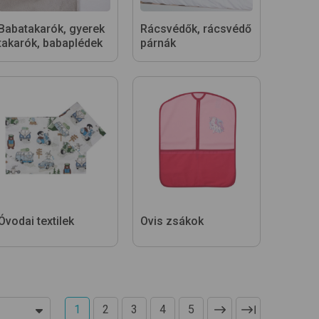
Babatakarók, gyerek
Rácsvédők, rácsvédő
takarók, babaplédek
párnák
Óvodai textilek
Ovis zsákok
1
2
3
4
5