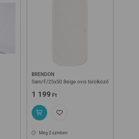
BRENDON
Sam/F/25x50
Beige
ovis törölköző
1 199
Ft
Még 2 színben