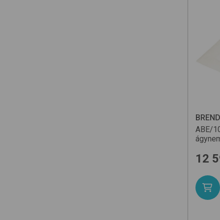
BREN
ABE/1
ágynem
12 