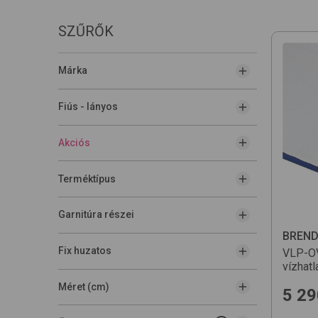
SZŰRŐK
Márka
Fiús - lányos
Akciós
Terméktípus
Garnitúra részei
BREN
Fix huzatos
VLP-OV
vízhat
Méret (cm)
5 29