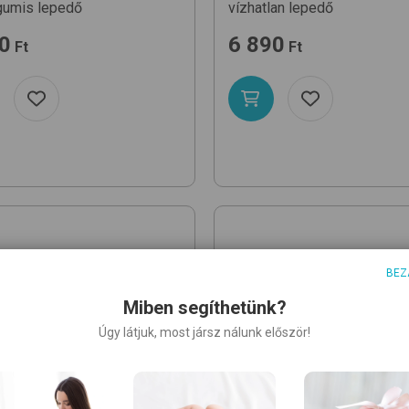
gumis lepedő
vízhatlan lepedő
0
6 890
Ft
Ft
BEZ
Miben segíthetünk?
Úgy látjuk, most jársz nálunk először!