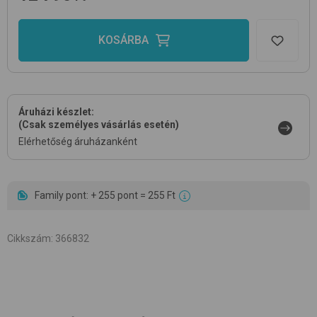
KOSÁRBA
Áruházi készlet:
(Csak személyes vásárlás esetén)
Elérhetőség áruházanként
Family pont: + 255 pont = 255 Ft
Cikkszám
:
366832