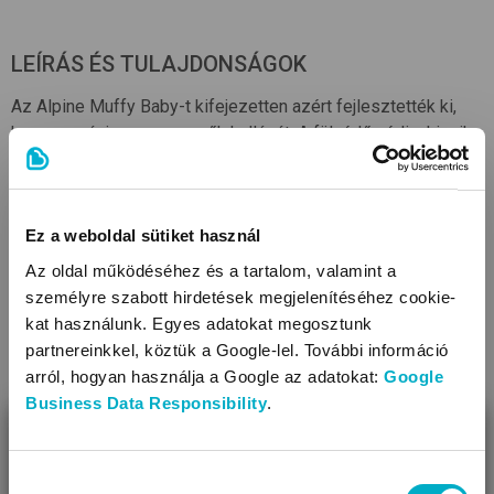
LEÍRÁS ÉS TULAJDONSÁGOK
Az Alpine Muffy Baby-t kifejezetten azért fejlesztették ki,
hogy megóvja a csecsemők hallását. A fülvédő védi a kicsik
hallását a káros zajoktól.
Tulajdonságok
Ez a weboldal sütiket használ
Ajánlott kor (év): 0-3
Az oldal működéséhez és a tartalom, valamint a
Minden fejmérethez illeszkedik
személyre szabott hirdetések megjelenítéséhez cookie-
SNR érték (dB): 23
kat használunk. Egyes adatokat megosztunk
Kifejezetten kisbabáknak ajánlott
partnereinkkel, köztük a Google-lel. További információ
Nem gyakorol felesleges nyomást a baba fejére
arról, hogyan használja a Google az adatokat:
Google
Business Data Responsibility
.
BEZÁR
KAPCSOLÓDÓ KATEGÓRIÁK
Miben segíthetünk?
Hozzájárulás