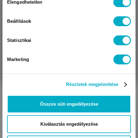
Elengedhetetlen
kiválasztása
Úgy látjuk, most jársz nálunk először!
Beállítások
Statisztikai
Babahámok, gyerek
Marketing
VÁRANDÓS
SZÜLŐ VAGYOK
AJÁNDÉKOT
pórázok
VAGYOK
KERESEK
Részletek megjelenítése
Összes süti engedélyezése
Kiválasztás engedélyezése