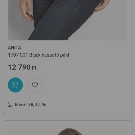
ANITA
1707
001 Black
hastartó pánt
12 790
Ft
Méret:
38
,
42
,
46