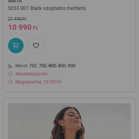
ANITA
5053
001 Black
szoptatós melltartó
21 490 Ft
10 990
Ft
Méret:
75C
,
75D
,
80D
,
85D
,
90D
Készletkisöprés!
Megtakarítás: 10 500 Ft