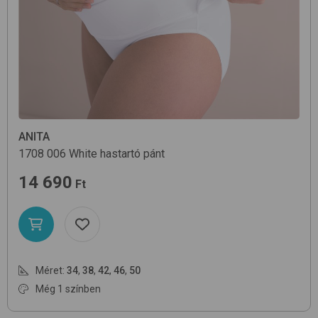
ANITA
1708
006 White
hastartó pánt
14 690
Ft
Méret:
34
,
38
,
42
,
46
,
50
Még 1 színben