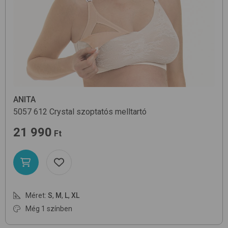
ANITA
5057
612 Crystal
szoptatós melltartó
21 990
Ft
Méret:
S
,
M
,
L
,
XL
Még 1 színben