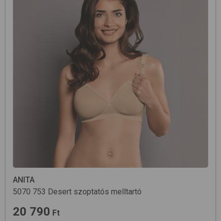
ANITA
5070
753 Desert
szoptatós melltartó
20 790
Ft