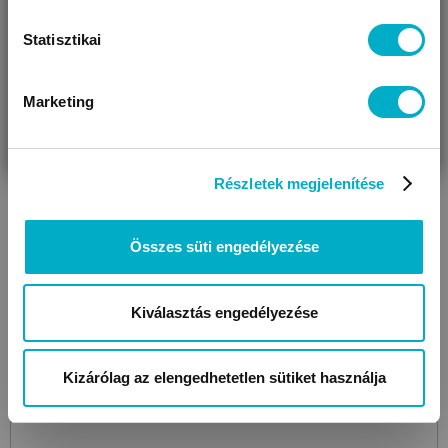
Statisztikai
Marketing
VÁRANDÓS
SZÜLŐ VAGYOK
AJÁNDÉKOT
ANITA
VAGYOK
KERESEK
1708
001 Black
hastartó pánt
14 690
Részletek megjelenítése
Ft
Összes süti engedélyezése
Kiválasztás engedélyezése
Méret:
34
,
38
,
42
,
46
,
50
Még 1 színben
Kizárólag az elengedhetetlen sütiket használja