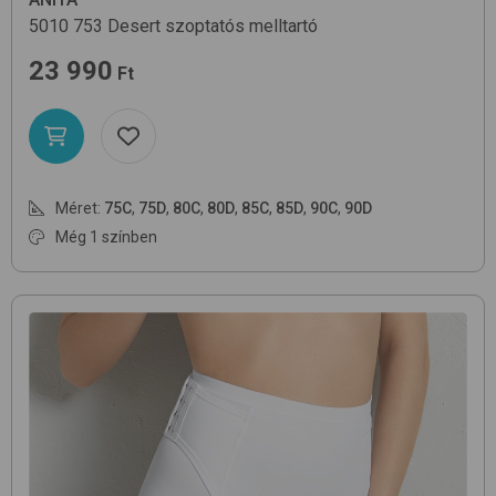
5010
753 Desert
szoptatós melltartó
23 990
Ft
Méret:
75C
,
75D
,
80C
,
80D
,
85C
,
85D
,
90C
,
90D
Még 1 színben