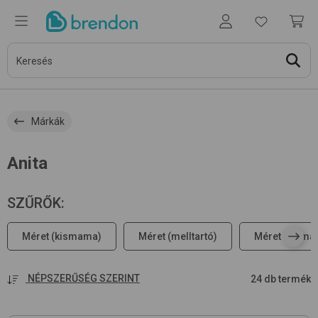
Márkák
Anita
SZŰRŐK
:
Méret (kismama)
Méret (melltartó)
Méret (kisma
NÉPSZERŰSÉG SZERINT
24 db termék