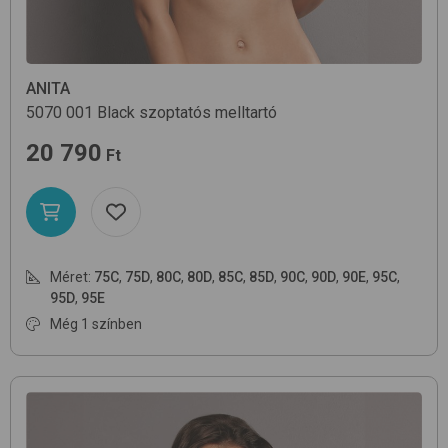
ANITA
5070
001 Black
szoptatós melltartó
20 790
Ft
Méret:
75C
,
75D
,
80C
,
80D
,
85C
,
85D
,
90C
,
90D
,
90E
,
95C
,
95D
,
95E
Még 1 színben