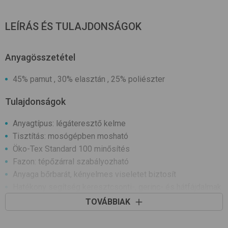
LEÍRÁS ÉS TULAJDONSÁGOK
Anyagösszetétel
45% pamut , 30% elasztán , 25% poliészter
Tulajdonságok
Anyagtípus: légáteresztő kelme
Tisztítás: mosógépben mosható
Öko-Tex Standard 100 minősítés
Fazon: tépőzárral szabályozható
Anyaga bőrbarát, kényelmes viseletet biztosít
Hatékony segítség keresztcsonti-, gerinc- és hátfájdalmak
esetén. Nagy méretekben is jól illeszkedik járás közben,
TOVÁBBIAK
álló, ülő és fekvő helyzetben is.