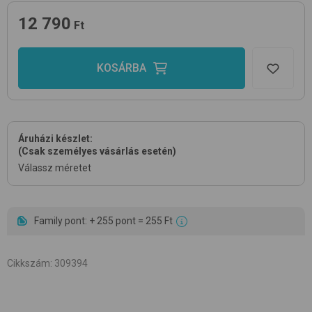
12 790
Ft
KOSÁRBA
Áruházi készlet:
(Csak személyes vásárlás esetén)
Válassz méretet
Family pont: + 255 pont = 255 Ft
Cikkszám
:
309394