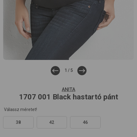
1
/
5
ANITA
1707
001 Black
hastartó pánt
Válassz méretet!
38
42
46