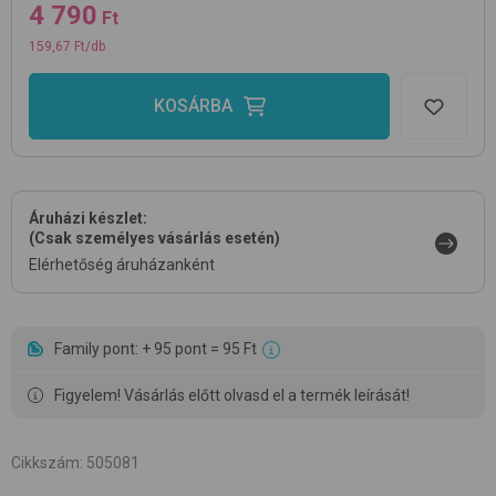
4 790
Ft
159,67 Ft/db
KOSÁRBA
Áruházi készlet:
(Csak személyes vásárlás esetén)
Elérhetőség áruházanként
Family pont: + 95 pont = 95 Ft
Figyelem! Vásárlás előtt olvasd el a termék leírását!
Cikkszám
:
505081