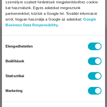
ARIEL
személyre szabott hirdetések megjelenítéséhez cookie-
Color 3.15L/70x
folyékony mosószer
kat használunk. Egyes adatokat megosztunk
partnereinkkel, köztük a Google-lel. További információ
RRP:
10 499 Ft
arról, hogyan használja a Google az adatokat:
Google
7 190
Ft
Business Data Responsibility
.
2,28 Ft/ml
BEZÁR
Miben segíthetünk?
Hozzájárulás
Elengedhetetlen
kiválasztása
Úgy látjuk, most jársz nálunk először!
Figyelem! Vásárlás előtt olvasd el a termék
leírását!
Beállítások
Statisztikai
KAPCSOLÓDÓ KATEGÓRIÁK
Marketing
VÁRANDÓS
SZÜLŐ VAGYOK
AJÁNDÉKOT
VAGYOK
KERESEK