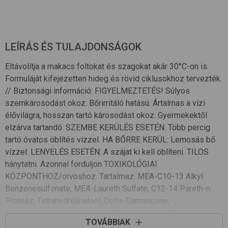
LEÍRÁS ÉS TULAJDONSÁGOK
Eltávolítja a makacs foltokat és szagokat akár 30°C-on is.
Formuláját kifejezetten hideg és rövid ciklusokhoz tervezték.
// Biztonsági információ: FIGYELMEZTETÉS! Súlyos
szemkárosodást okoz. Bőrirritáló hatású. Ártalmas a vízi
élővilágra, hosszan tartó károsodást okoz. Gyermekektől
elzárva tartandó. SZEMBE KERÜLÉS ESETÉN: Több percig
tartó óvatos öblítés vízzel. HA BŐRRE KERÜL: Lemosás bő
vízzel. LENYELÉS ESETÉN: A szájat ki kell öblíteni. TILOS
hánytatni. Azonnal forduljon TOXIKOLÓGIAI
KÖZPONTHOZ/orvoshoz. Tartalmaz: MEA-C10-13 Alkyl
Benzenesulfonate, MEA-Laureth Sulfate, C12-14 Pareth-n.
Proteáz, Tetrahydrolinalool, Delta-Damascone,
Methylundecanal -t tartalmaz. Allergiás reakciót válthat ki.
TOVÁBBIAK
ÖSSZETÉTEL: >30% Anionos Felületaktív Anyagok, 5-15%