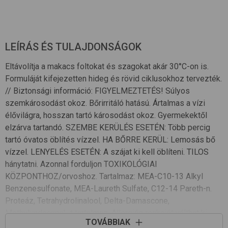
LEÍRÁS ÉS TULAJDONSÁGOK
Eltávolítja a makacs foltokat és szagokat akár 30°C-on is.
Formuláját kifejezetten hideg és rövid ciklusokhoz tervezték.
// Biztonsági információ: FIGYELMEZTETÉS! Súlyos
szemkárosodást okoz. Bőrirritáló hatású. Ártalmas a vízi
élővilágra, hosszan tartó károsodást okoz. Gyermekektől
elzárva tartandó. SZEMBE KERÜLÉS ESETÉN: Több percig
tartó óvatos öblítés vízzel. HA BŐRRE KERÜL: Lemosás bő
vízzel. LENYELÉS ESETÉN: A szájat ki kell öblíteni. TILOS
hánytatni. Azonnal forduljon TOXIKOLÓGIAI
KÖZPONTHOZ/orvoshoz. Tartalmaz: MEA-C10-13 Alkyl
Benzenesulfonate, MEA-Laureth Sulfate, C12-14 Pareth-n.
Proteáz, Tetrahydrolinalool, Delta-Damascone,
Methylundecanal -t tartalmaz. Allergiás reakciót válthat ki.
TOVÁBBIAK
ÖSSZETÉTEL: >30% Anionos Felületaktív Anyagok, 5-15%