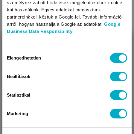
ARIEL
személyre szabott hirdetések megjelenítéséhez cookie-
Color 3.15L/70x
folyékony mosószer
kat használunk. Egyes adatokat megosztunk
partnereinkkel, köztük a Google-lel. További információ
RRP:
10 499 Ft
arról, hogyan használja a Google az adatokat:
Google
7 190
Ft
Business Data Responsibility
.
2,28 Ft/ml
BEZÁR
Miben segíthetünk?
Hozzájárulás
Elengedhetetlen
kiválasztása
Úgy látjuk, most jársz nálunk először!
Figyelem! Vásárlás előtt olvasd el a termék
leírását!
Beállítások
Statisztikai
KAPCSOLÓDÓ KATEGÓRIÁK
Marketing
VÁRANDÓS
SZÜLŐ VAGYOK
AJÁNDÉKOT
VAGYOK
KERESEK