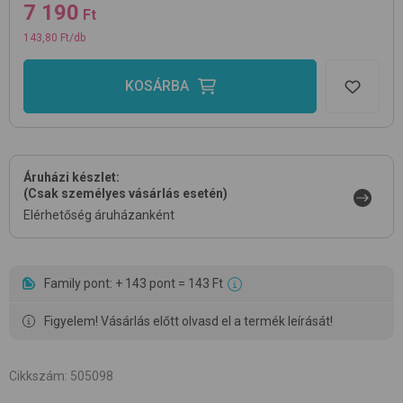
7 190
Ft
143,80 Ft/db
KOSÁRBA
Áruházi készlet:
(Csak személyes vásárlás esetén)
Elérhetőség áruházanként
Family pont: + 143 pont = 143 Ft
Figyelem! Vásárlás előtt olvasd el a termék leírását!
Cikkszám
:
505098