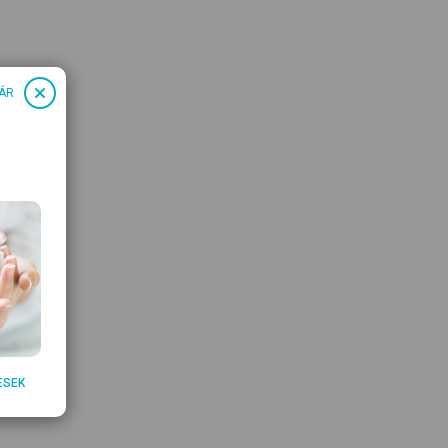
ÁR
ESEK