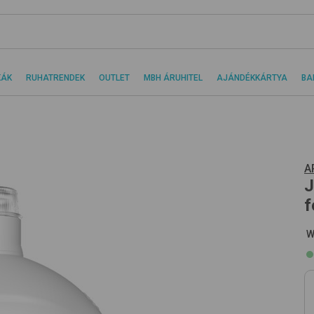
KÁK
RUHATRENDEK
OUTLET
MBH ÁRUHITEL
AJÁNDÉKKÁRTYA
BA
A
J
f
W