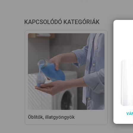
KAPCSOLÓDÓ KATEGÓRIÁK
VÁ
Öblítők, illatgyöngyök