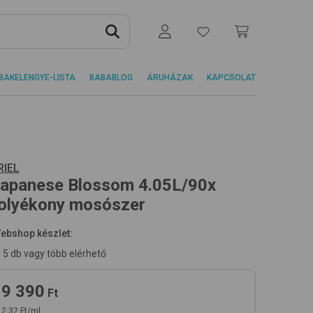
BAKELENGYE-LISTA
BABABLOG
ÁRUHÁZAK
KAPCSOLAT
RIEL
apanese Blossom 4.05L/90x
olyékony mosószer
ebshop készlet:
5 db vagy több elérhető
9 390
Ft
2,32 Ft/ml