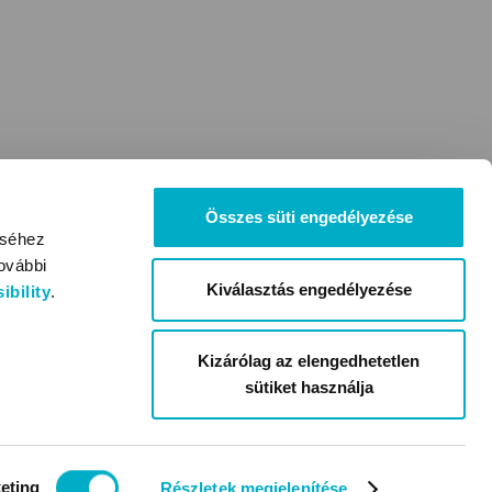
Összes süti engedélyezése
éséhez
ovábbi
Kiválasztás engedélyezése
bility
.
Kizárólag az elengedhetetlen
sütiket használja
eting
Részletek megjelenítése