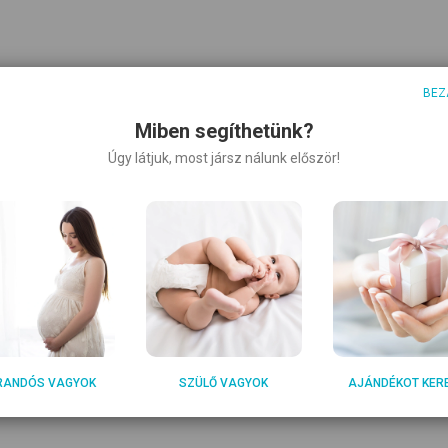
BEZ
Miben segíthetünk?
Úgy látjuk, most jársz nálunk először!
RANDÓS VAGYOK
SZÜLŐ VAGYOK
AJÁNDÉKOT KER