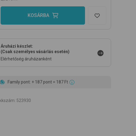
KOSÁRBA
Áruházi készlet:
(Csak személyes vásárlás esetén)
Elérhetőség áruházanként
Family pont: + 187 pont = 187 Ft
ikkszám
:
523930