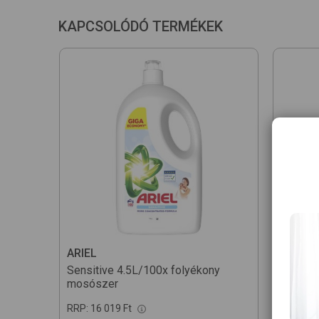
KAPCSOLÓDÓ TERMÉKEK
ARIEL
ARIEL
Sensitive 4.5L/100x
folyékony
Sensiti
mosószer
mosósz
RRP:
16 019 Ft
RRP:
9 3