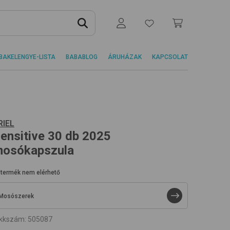
BAKELENGYE-LISTA
BABABLOG
ÁRUHÁZAK
KAPCSOLAT
RIEL
ensitive 30 db 2025
osókapszula
 termék nem elérhető
Mosószerek
ikkszám
:
505087