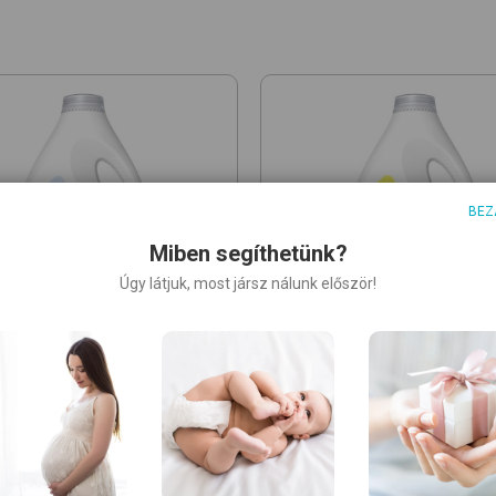
BEZ
Miben segíthetünk?
Úgy látjuk, most jársz nálunk először!
ARIEL
ve 2.25L/50x
folyékony
Sensitive 2.7L/60x
folyékon
er
mosószer
99 Ft
RRP:
10 499 Ft