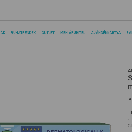
KÁK
RUHATRENDEK
OUTLET
MBH ÁRUHITEL
AJÁNDÉKKÁRTYA
BA
A
S
m
A
C