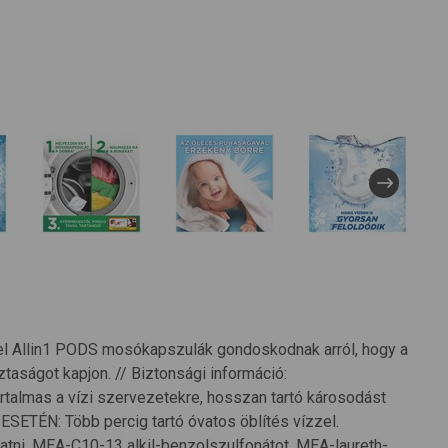
riel Allin1 PODS mosókapszulák gondoskodnak arról, hogy a
taságot kapjon. // Biztonsági információ:
lmas a vízi szervezetekre, hosszan tartó károsodást
SETÉN: Több percig tartó óvatos öblítés vízzel.
atni. MEA-C10-13 alkil-benzolszulfonátot, MEA-laureth-