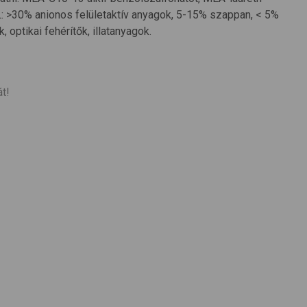
: >30% anionos felületaktív anyagok, 5-15% szappan, < 5%
 optikai fehérítők, illatanyagok.
át!