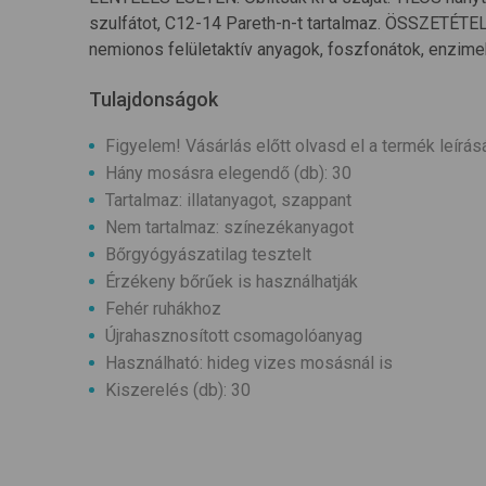
szulfátot, C12-14 Pareth-n-t tartalmaz. ÖSSZETÉTEL
nemionos felületaktív anyagok, foszfonátok, enzimek,
Tulajdonságok
Figyelem! Vásárlás előtt olvasd el a termék leírás
Hány mosásra elegendő (db): 30
Tartalmaz: illatanyagot, szappant
Nem tartalmaz: színezékanyagot
Bőrgyógyászatilag tesztelt
Érzékeny bőrűek is használhatják
Fehér ruhákhoz
Újrahasznosított csomagolóanyag
Használható: hideg vizes mosásnál is
Kiszerelés (db): 30