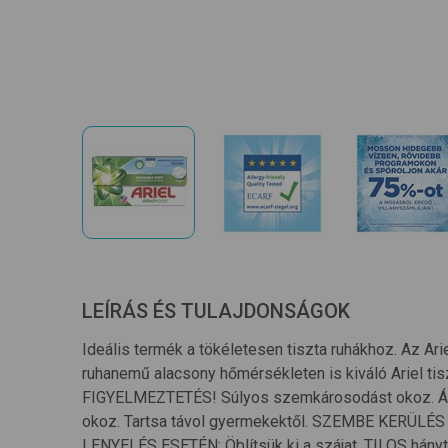
LEÍRÁS ÉS TULAJDONSÁGOK
Ideális termék a tökéletesen tiszta ruhákhoz. Az A
ruhanemű alacsony hőmérsékleten is kiváló Ariel tisz
FIGYELMEZTETÉS! Súlyos szemkárosodást okoz. Árta
okoz. Tartsa távol gyermekektől. SZEMBE KERÜLÉS E
LENYELÉS ESETÉN: Öblítsük ki a szájat. TILOS hányt