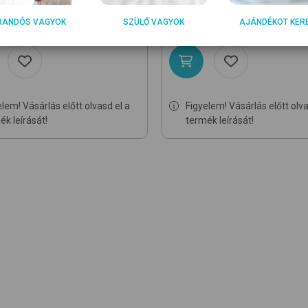
0
7 190
Ft
Ft
RANDÓS VAGYOK
SZÜLŐ VAGYOK
AJÁNDÉKOT KER
l
2,66 Ft/ml
elem! Vásárlás előtt olvasd el a
Figyelem! Vásárlás előtt olva
ék leírását!
termék leírását!