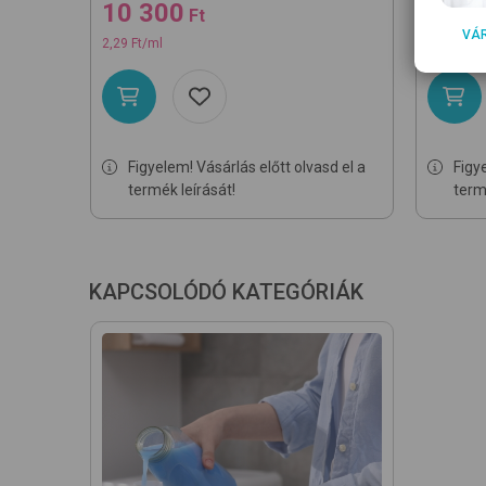
10 300
6 18
Ft
VÁ
2,29 Ft/ml
2,75 Ft/m
Figyelem! Vásárlás előtt olvasd el a
Figy
termék leírását!
term
KAPCSOLÓDÓ KATEGÓRIÁK