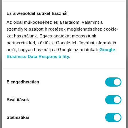
Ez a weboldal sütiket használ
Az oldal működéséhez és a tartalom, valamint a
személyre szabott hirdetések megjelenítéséhez cookie-
kat használunk. Egyes adatokat megosztunk
partnereinkkel, köztük a Google-lel. További információ
arról, hogyan használja a Google az adatokat:
Google
Business Data Responsibility
.
BEZÁR
Vásárlás egyéni tanácsadással
Foglalj most időpontot akár nagybevásárlással készülsz, akár
Miben segíthetünk?
Hozzájárulás
egyetlen terméket keresel.
Elengedhetetlen
kiválasztása
Úgy látjuk, most jársz nálunk először!
Kedvezményes nagybevásárlás
Vásárolj legalább 200 000 Ft értékben, és mi 2% helyett vásárlásod
Beállítások
értékének 5%-át írjuk jóvá neked!
Szélesebb termékkínálat
Statisztikai
Mindent megvehetsz, ami a webshopban rendelhető, és az
áruházakban szélesebb készlet is rendelkezésedre áll.