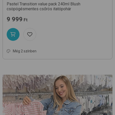
Pastel Transition value pack 240ml
Blush
csöpögésmentes csőrös itatópohár
9 999
Ft
Még 2 színben