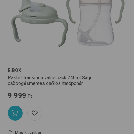
B.BOX
Pastel Transition value pack 240ml
Sage
csöpögésmentes csőrös itatópohár
9 999
Ft
Még 2 színben