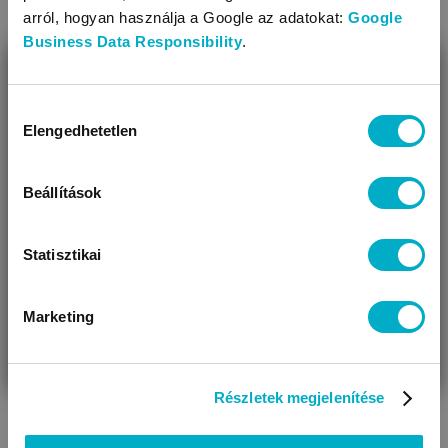
arról, hogyan használja a Google az adatokat:
Google
Business Data Responsibility
.
BEZÁR
Miben segíthetünk?
Hozzájárulás
Elengedhetetlen
kiválasztása
Úgy látjuk, most jársz nálunk először!
Beállítások
Statisztikai
Marketing
VÁRANDÓS
SZÜLŐ VAGYOK
AJÁNDÉKOT
B.BOX
VAGYOK
KERESEK
Pastel Transition value pack 240ml
Ocean
csöpögésmentes csőrös itatópohár
Részletek megjelenítése
9 999
Ft