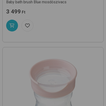
Baby bath brush
Blue
mosdószivacs
3 499
Ft