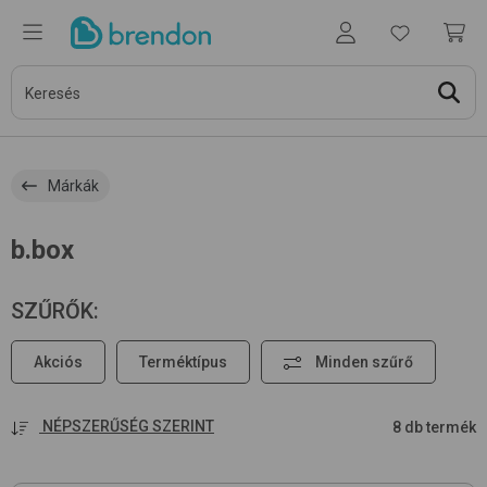
Márkák
b.box
SZŰRŐK
:
Akciós
Terméktípus
Minden szűrő
NÉPSZERŰSÉG SZERINT
8 db termék