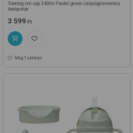
Training rim cup 240ml
Pastel green
csöpögésmentes
itatópohár
3 599
Ft
Még 1 színben