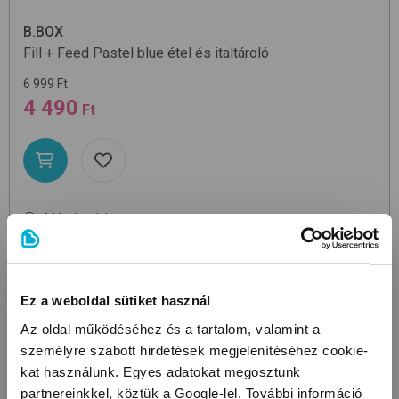
B.BOX
Fill + Feed
Pastel blue
étel és italtároló
6 999 Ft
4 490
Ft
Még 1 színben
Készletkisöprés!
Megtakarítás: 2 509 Ft
Ez a weboldal sütiket használ
Az oldal működéséhez és a tartalom, valamint a
személyre szabott hirdetések megjelenítéséhez cookie-
kat használunk. Egyes adatokat megosztunk
partnereinkkel, köztük a Google-lel. További információ