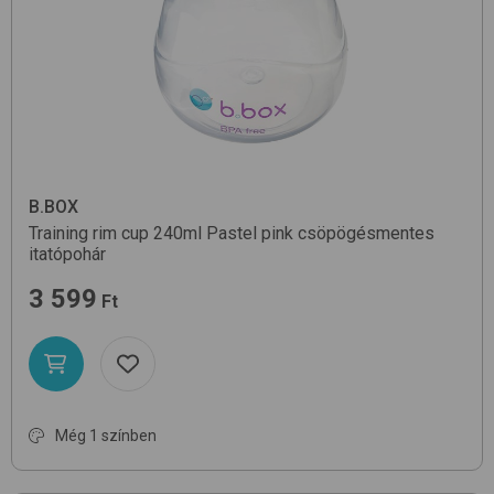
B.BOX
Training rim cup 240ml
Pastel pink
csöpögésmentes
itatópohár
3 599
Ft
Még 1 színben