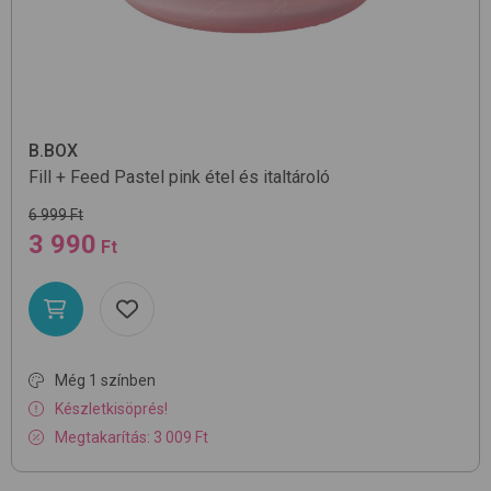
B.BOX
Fill + Feed
Pastel pink
étel és italtároló
6 999 Ft
3 990
Ft
Még 1 színben
Készletkisöprés!
Megtakarítás: 3 009 Ft