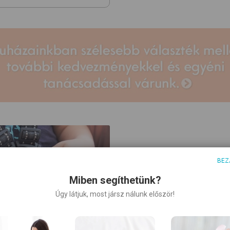
BEZ
Miben segíthetünk?
Úgy látjuk, most jársz nálunk először!
i karbantartás: tippek a
 élettartamért