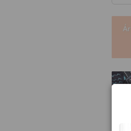
Babakocs
hosszabb