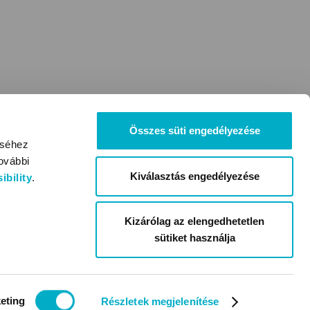
Összes süti engedélyezése
éséhez
ovábbi
Kiválasztás engedélyezése
bility
.
Kizárólag az elengedhetetlen
sütiket használja
eting
Részletek megjelenítése