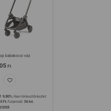
oop
babakocsi váz
605
Ft
M:
9,80%
; Havi törlesztőrészlet:
0 Ft
; Futamidő:
36 hó
;
zletek