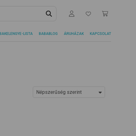
BAKELENGYE-LISTA
BABABLOG
ÁRUHÁZAK
KAPCSOLAT
Népszerűség szerint
Ár szerint növekvő
Ár szerint csökkenő
Népszerűség szerint
Újdonságok