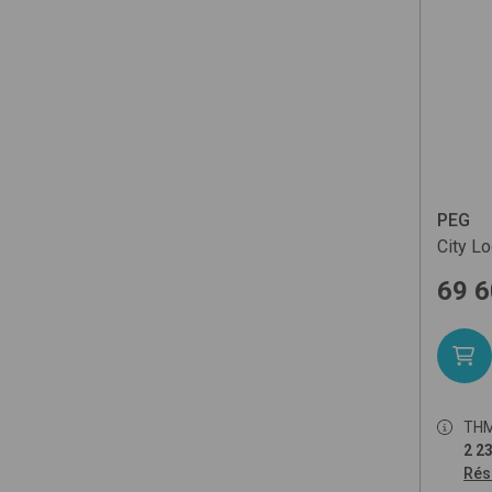
PEG
City L
69 
TH
2 23
Rés