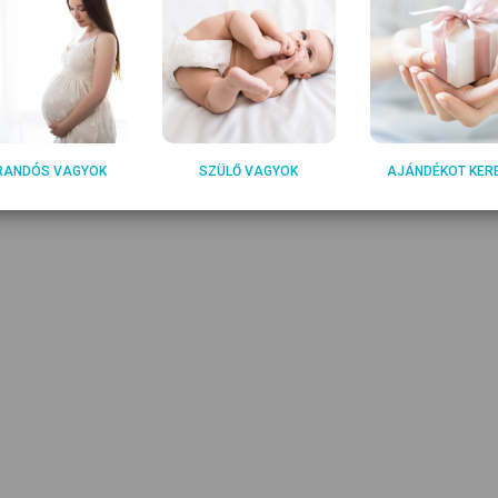
RANDÓS VAGYOK
SZÜLŐ VAGYOK
AJÁNDÉKOT KER