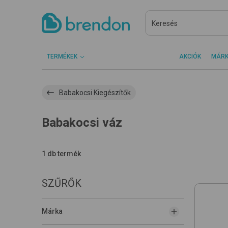
TERMÉKEK
AKCIÓK
MÁR
Babakocsi Kiegészítők
Babakocsi váz
1 db termék
SZŰRŐK
Márka