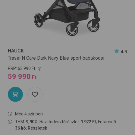
HAUCK
4.9
Travel N Care
Dark Navy Blue
sport babakocsi
RRP:
63 990 Ft
59 990
Ft
Még 4 színben
THM:
9,90%
; Havi törlesztőrészlet:
1 922 Ft
; Futamidő:
36 hó
;
Részletek