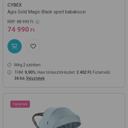
CYBEX
Agis Gold
Magic Black
sport babakocsi
RRP:
88 990 Ft
74 990
Ft
Még 2 színben
THM:
9,90%
; Havi törlesztőrészlet:
2 402 Ft
; Futamidő:
36 hó
;
Részletek
Top termék