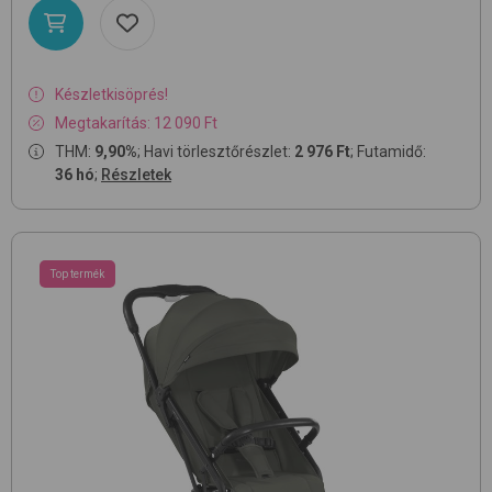
Készletkisöprés!
Megtakarítás: 12 090 Ft
THM:
9,90%
; Havi törlesztőrészlet:
2 976 Ft
; Futamidő:
36 hó
;
Részletek
Top termék