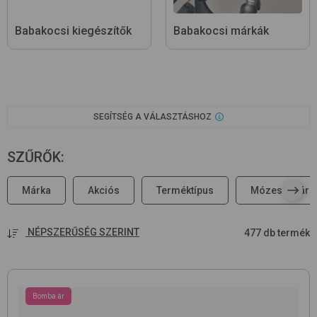
Babakocsi kiegészítők
Babakocsi márkák
SEGÍTSÉG A VÁLASZTÁSHOZ
SZŰRŐK
:
Márka
Akciós
Terméktípus
Mózeskosár
NÉPSZERŰSÉG SZERINT
477 db termék
Bomba ár