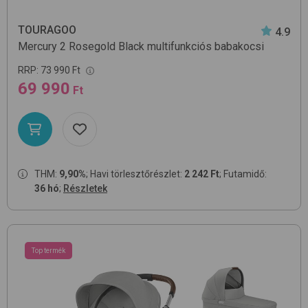
TOURAGOO
4.9
Mercury 2
Rosegold Black
multifunkciós babakocsi
RRP:
73 990 Ft
69 990
Ft
THM:
9,90%
; Havi törlesztőrészlet:
2 242 Ft
; Futamidő:
36 hó
;
Részletek
Top termék