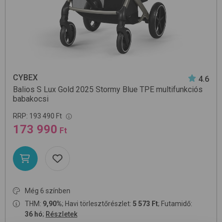
CYBEX
4.6
Balios S Lux Gold 2025
Stormy Blue TPE
multifunkciós
babakocsi
RRP:
193 490 Ft
173 990
Ft
Még 6 színben
THM:
9,90%
; Havi törlesztőrészlet:
5 573 Ft
; Futamidő:
36 hó
;
Részletek