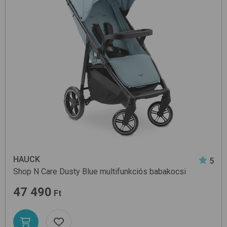
HAUCK
5
Shop N Care
Dusty Blue
multifunkciós babakocsi
47 490
Ft