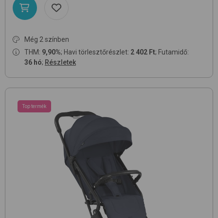
Még 2 színben
THM:
9,90%
; Havi törlesztőrészlet:
2 402 Ft
; Futamidő:
36 hó
;
Részletek
Top termék