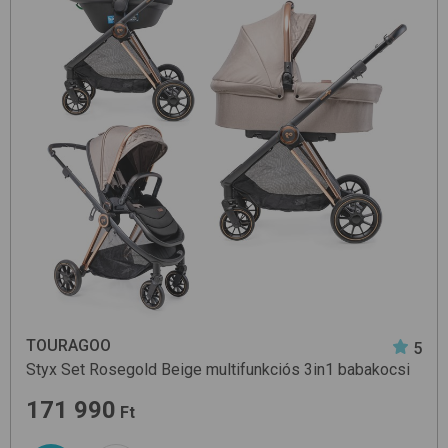
TOURAGOO
5
Styx Set
Rosegold Beige
multifunkciós 3in1 babakocsi
171 990
Ft