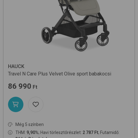
HAUCK
Travel N Care Plus
Velvet Olive
sport babakocsi
86 990
Ft
Még 5 színben
THM:
9,90%
; Havi törlesztőrészlet:
2 787 Ft
; Futamidő: