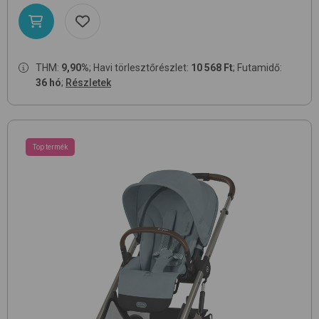
THM:
9,90%
; Havi törlesztőrészlet:
10 568 Ft
; Futamidő:
36 hó
;
Részletek
Top termék