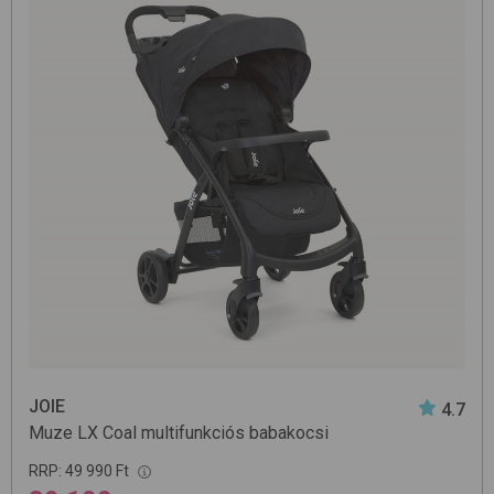
JOIE
4.7
Muze LX
Coal
multifunkciós babakocsi
RRP:
49 990 Ft