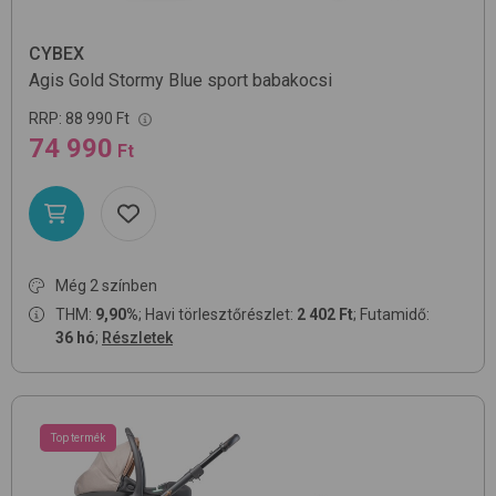
CYBEX
Agis Gold
Stormy Blue
sport babakocsi
RRP:
88 990 Ft
74 990
Ft
Még 2 színben
THM:
9,90%
; Havi törlesztőrészlet:
2 402 Ft
; Futamidő:
36 hó
;
Részletek
Top termék