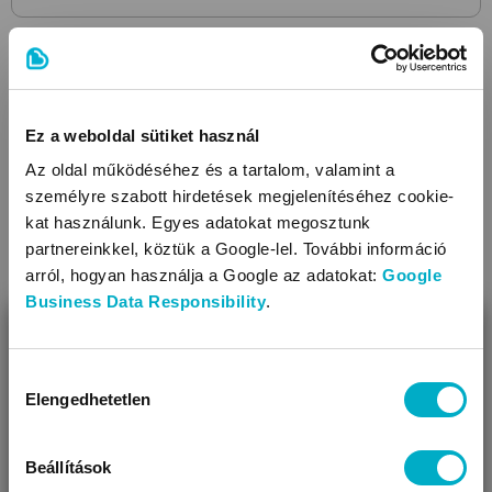
Top termék
Ez a weboldal sütiket használ
Az oldal működéséhez és a tartalom, valamint a
személyre szabott hirdetések megjelenítéséhez cookie-
kat használunk. Egyes adatokat megosztunk
partnereinkkel, köztük a Google-lel. További információ
arról, hogyan használja a Google az adatokat:
Google
Business Data Responsibility
.
BEZÁR
Miben segíthetünk?
Hozzájárulás
Elengedhetetlen
kiválasztása
Úgy látjuk, most jársz nálunk először!
Beállítások