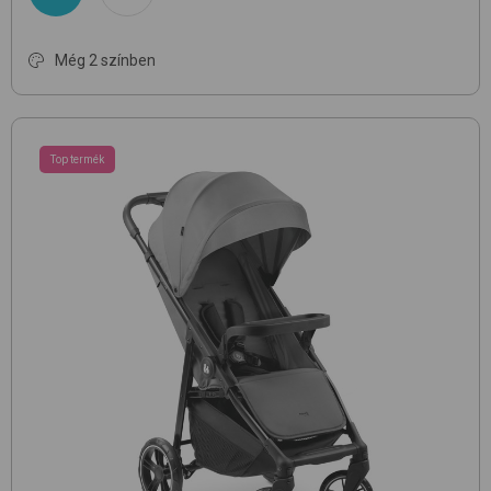
Még 2 színben
Top termék