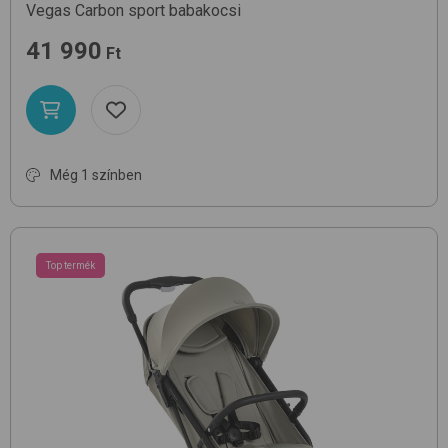
Vegas
Carbon
sport babakocsi
41 990
Ft
Még 1 színben
Top termék