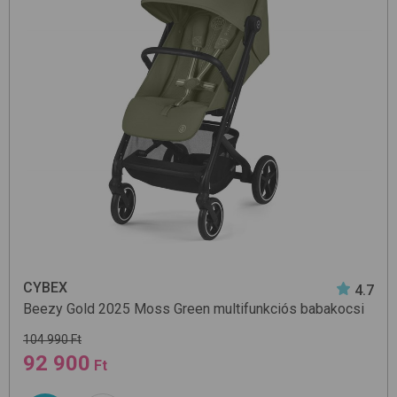
CYBEX
4.7
Beezy Gold 2025
Moss Green
multifunkciós babakocsi
104 990 Ft
92 900
Ft