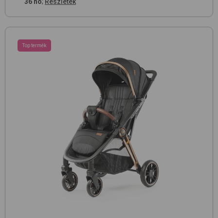
36 hó
;
Részletek
Top termék