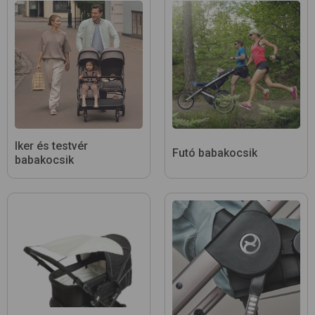
Iker és testvér
Futó babakocsik
babakocsik