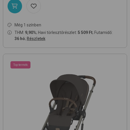
Még 1 színben
THM:
9,90%
; Havi törlesztőrészlet:
5 509 Ft
; Futamidő:
36 hó
;
Részletek
Top termék