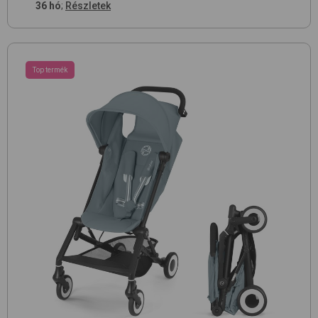
36 hó
;
Részletek
Top termék