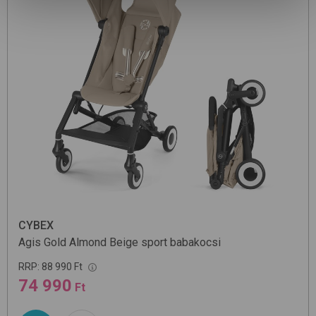
CYBEX
Agis Gold
Almond Beige
sport babakocsi
RRP:
88 990 Ft
74 990
Ft