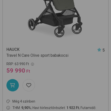
HAUCK
5
Travel N Care
Olive
sport babakocsi
RRP:
63 990 Ft
59 990
Ft
Még 4 színben
THM:
9,90%
; Havi törlesztőrészlet:
1 922 Ft
; Futamidő: