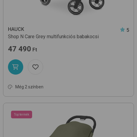
HAUCK
5
Shop N Care
Grey
multifunkciós babakocsi
47 490
Ft
Még 2 színben
Top termék