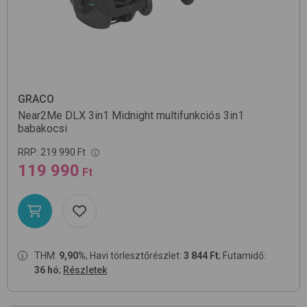
GRACO
Near2Me DLX 3in1
Midnight
multifunkciós 3in1
babakocsi
RRP:
219 990 Ft
119 990
Ft
THM:
9,90%
; Havi törlesztőrészlet:
3 844 Ft
; Futamidő:
36 hó
;
Részletek