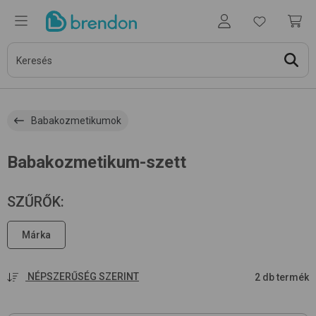
Babakozmetikumok
Babakozmetikum-szett
SZŰRŐK
:
Márka
NÉPSZERŰSÉG SZERINT
2 db termék