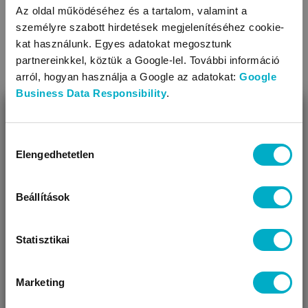
Az oldal működéséhez és a tartalom, valamint a
személyre szabott hirdetések megjelenítéséhez cookie-
kat használunk. Egyes adatokat megosztunk
partnereinkkel, köztük a Google-lel. További információ
arról, hogyan használja a Google az adatokat:
Google
Business Data Responsibility
.
BEZÁR
Miben segíthetünk?
Hozzájárulás
Elengedhetetlen
kiválasztása
Úgy látjuk, most jársz nálunk először!
Beállítások
Áruházainkban szélesebb választék mellett további
kedvezményekkel és egyéni tanácsadással várunk.
Statisztikai
Marketing
VÁRANDÓS
SZÜLŐ VAGYOK
AJÁNDÉKOT
VAGYOK
KERESEK