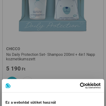
CHICCO
Ns Daily Protection Set- Shampoo 200ml + 4in1 Napp
kozmetikumszett
5 190
Ft
Ez a weboldal sütiket használ