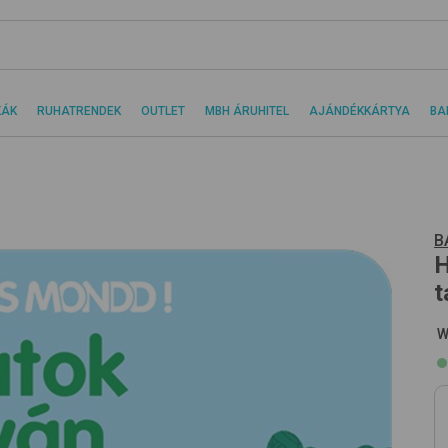
KÁK
RUHATRENDEK
OUTLET
MBH ÁRUHITEL
AJÁNDÉKKÁRTYA
BA
B
H
t
W