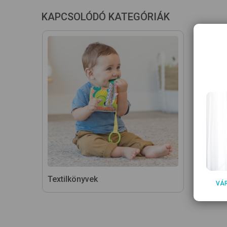
KAPCSOLÓDÓ KATEGÓRIÁK
Textilkönyvek
Fürdős
VÁ