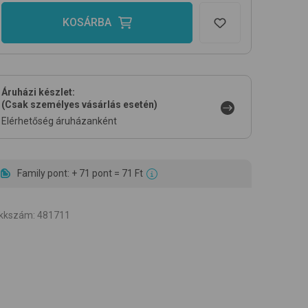
KOSÁRBA
Áruházi készlet:
(Csak személyes vásárlás esetén)
Elérhetőség áruházanként
Family pont: + 71 pont = 71 Ft
ikkszám
:
481711