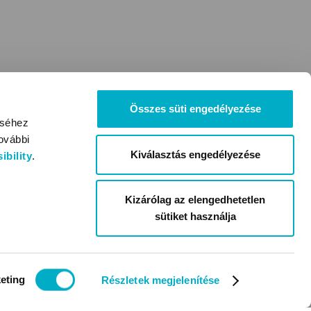
Összes süti engedélyezése
éséhez
ovábbi
Kiválasztás engedélyezése
bility
.
Kizárólag az elengedhetetlen
sütiket használja
eting
Részletek megjelenítése