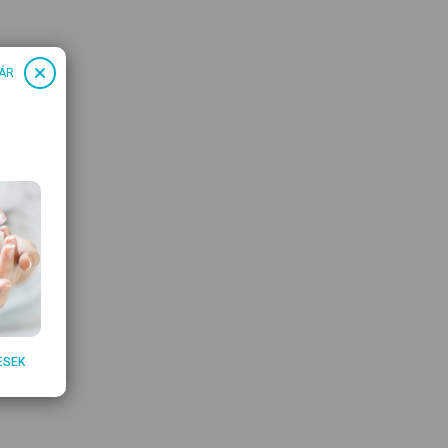
ÁR
ESEK