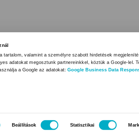
znál
 tartalom, valamint a személyre szabott hirdetések megjelenít
yes adatokat megosztunk partnereinkkel, köztük a Google-lel. T
használja a Google az adatokat:
Google Business Data Responsi
Beállítások
Statisztikai
Mark