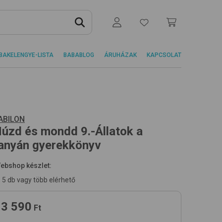
BAKELENGYE-LISTA
BABABLOG
ÁRUHÁZAK
KAPCSOLAT
ABILON
úzd és mondd 9.-Állatok a
anyán
gyerekkönyv
ebshop készlet:
5 db vagy több elérhető
3 590
Ft