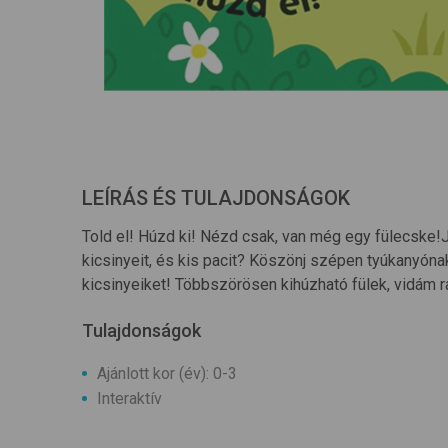
LEÍRÁS ÉS TULAJDONSÁGOK
Told el! Húzd ki! Nézd csak, van még egy fülecske!J
kicsinyeit, és kis pacit? Köszönj szépen tyúkanyóna
kicsinyeiket! Többszörösen kihúzható fülek, vidám r
Tulajdonságok
Ajánlott kor (év): 0-3
Interaktív