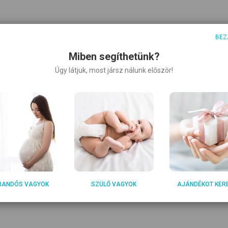
BEZ
Miben segíthetünk?
Úgy látjuk, most jársz nálunk először!
könyvek
Kontrasztos könyvek
RANDÓS VAGYOK
SZÜLŐ VAGYOK
AJÁNDÉKOT KER