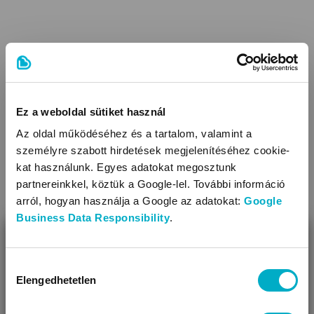
LEÍRÁS ÉS TULAJDONSÁGOK
Tulajdonságok
Ez a weboldal sütiket használ
UV400 polikarbonát lencsék
Az oldal működéséhez és a tartalom, valamint a
Ajánlott kor (év): 0-2
személyre szabott hirdetések megjelenítéséhez cookie-
Jellemző: 100%-os UV védelem, kényelmes ergonómikus
kat használunk. Egyes adatokat megosztunk
kialakítás, neoprén pánt állítható
partnereinkkel, köztük a Google-lel. További információ
arról, hogyan használja a Google az adatokat:
Google
KAPCSOLÓDÓ KATEGÓRIÁK
Business Data Responsibility
.
BEZÁR
Miben segíthetünk?
Hozzájárulás
Elengedhetetlen
kiválasztása
Úgy látjuk, most jársz nálunk először!