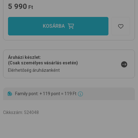
5 990
Ft
KOSÁRBA
Áruházi készlet:
(Csak személyes vásárlás esetén)
Elérhetőség áruházanként
Family pont: + 119 pont = 119 Ft
Cikkszám
:
524048