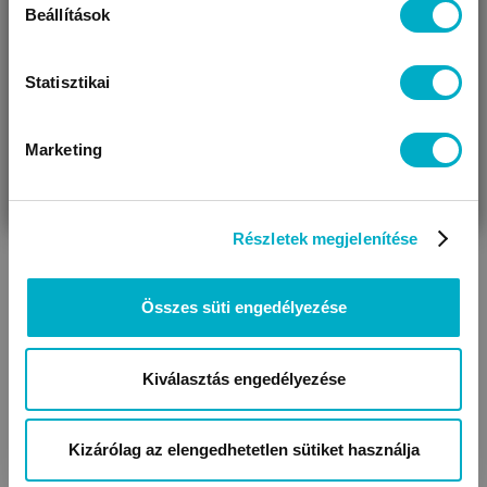
Beállítások
Statisztikai
Baseball sapkák
Kalapok
Marketing
VÁRANDÓS
SZÜLŐ VAGYOK
AJÁNDÉKOT
VAGYOK
KERESEK
Részletek megjelenítése
Összes süti engedélyezése
Kiválasztás engedélyezése
Kizárólag az elengedhetetlen sütiket használja