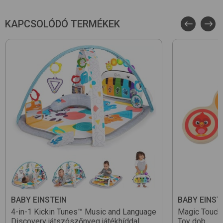
Dallamok száma: 6
Elemet tartalmaz: igen
KAPCSOLÓDÓ TERMÉKEK
Dallam fajtája: klasszikusok
BABY EINSTEIN
BABY EINST
4-in-1 Kickin Tunes™ Music and Language
Magic Touch
Discovery
játszószőnyeg játékhíddal
Toy
dob