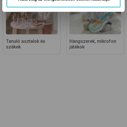
Tanuló asztalok és
Hangszerek, mikrofon
székek
játékok