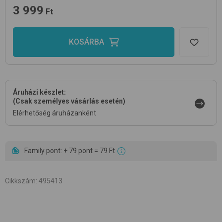
3 999
Ft
KOSÁRBA
Áruházi készlet:
(Csak személyes vásárlás esetén)
Elérhetőség áruházanként
Family pont: + 79 pont = 79 Ft
Cikkszám
:
495413