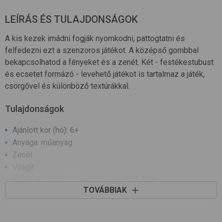
LEÍRÁS ÉS TULAJDONSÁGOK
A kis kezek imádni fogják nyomkodni, pattogtatni és
felfedezni ezt a szenzoros játékot. A középső gombbal
bekapcsolhatod a fényeket és a zenét. Két - festékestubust
és ecsetet formázó - levehető játékot is tartalmaz a játék,
csörgővel és különböző textúrákkal.
Tulajdonságok
Ajánlott kor (hó): 6+
Anyaga: műanyag
Zenél
Világít
Működtetése: elemmel (2 x 1,5 V-os AAA)
TOVÁBBIAK
Fejleszti: finom motoros készségeket, ok-okozat
megértését
Felszereltsége: csörgő