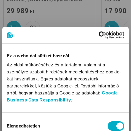
29 989
17 990
Ft
F
Ez a weboldal sütiket használ
Az oldal működéséhez és a tartalom, valamint a
KAPCSOLÓDÓ KATEGÓRIÁK
személyre szabott hirdetések megjelenítéséhez cookie-
kat használunk. Egyes adatokat megosztunk
partnereinkkel, köztük a Google-lel. További információ
arról, hogyan használja a Google az adatokat:
Google
Business Data Responsibility
.
BEZÁR
Miben segíthetünk?
Hozzájárulás
Elengedhetetlen
kiválasztása
Úgy látjuk, most jársz nálunk először!