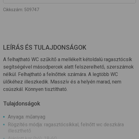
Cikkszám
:
509747
LEÍRÁS ÉS TULAJDONSÁGOK
A felhajtható WC szűkítő a mellékelt kétoldalú ragasztócsík
segítségével másodpercek alatt felszerelhető, szerszámok
nélkül. Felhajtható a felnőttek számára. A legtöbb WC
ülőkéhez illeszkedik. Masszív és a helyén marad, nem
csúszkál. Könnyen tisztítható.
Tulajdonságok
Anyaga: műanyag
Rögzítés módja: ragasztócsíkkal, felnőtt wc deszkára
illeszthető
Ajánlott kor (hó): 18-60