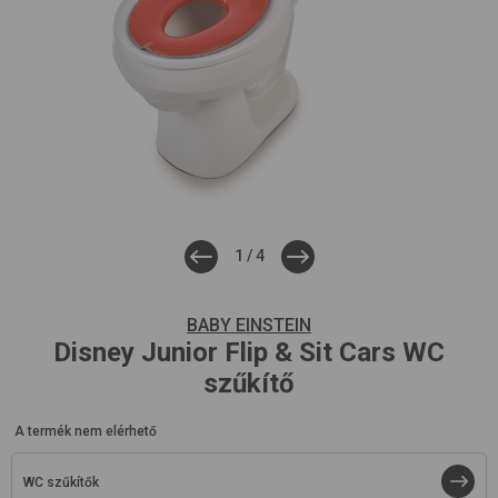
1
/
4
BABY EINSTEIN
Disney Junior Flip & Sit
Cars
WC
szűkítő
A termék nem elérhető
WC szűkítők