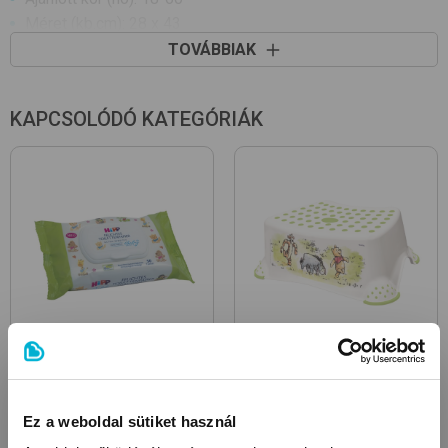
Méret (kb.cm): 28 x 43
Csúszásgátló talp
TOVÁBBIAK
Ergonomikus formájú
KAPCSOLÓDÓ KATEGÓRIÁK
Nedves WC papírok
Fellépők
Ez a weboldal sütiket használ