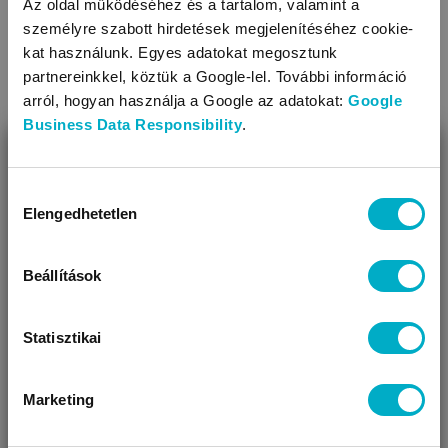
Az oldal működéséhez és a tartalom, valamint a
személyre szabott hirdetések megjelenítéséhez cookie-
kat használunk. Egyes adatokat megosztunk
partnereinkkel, köztük a Google-lel. További információ
arról, hogyan használja a Google az adatokat:
Google
Business Data Responsibility
.
BEZÁR
Bugyik
Alsónadrágok
Miben segíthetünk?
Hozzájárulás
Elengedhetetlen
kiválasztása
Úgy látjuk, most jársz nálunk először!
Beállítások
Statisztikai
Marketing
VÁRANDÓS
SZÜLŐ VAGYOK
AJÁNDÉKOT
VAGYOK
KERESEK