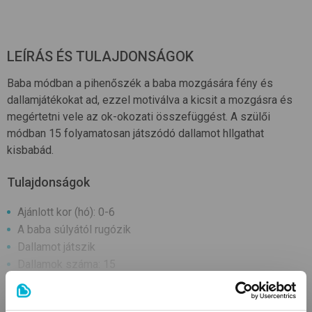
LEÍRÁS ÉS TULAJDONSÁGOK
Baba módban a pihenőszék a baba mozgására fény és
dallamjátékokat ad, ezzel motiválva a kicsit a mozgásra és
megértetni vele az ok-okozati összefüggést. A szülői
módban 15 folyamatosan játszódó dallamot hllgathat
kisbabád.
Tulajdonságok
Ajánlott kor (hó): 0-6
A baba súlyától rugózik
Dallamot játszik
Dallamok száma: 15
A vibrációs funkció megnyugtatja a babát
TOVÁBBIAK
Működtetése: elemmel (1 x 1,5 V-os C - LR14)