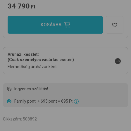
34 790
Ft
KOSÁRBA
Áruházi készlet:
(Csak személyes vásárlás esetén)
Elérhetőség áruházanként
Ingyenes szállítás!
Family pont: + 695 pont = 695 Ft
Cikkszám
:
508892