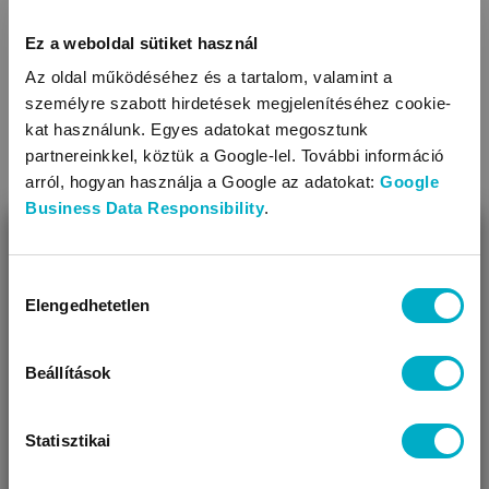
Felszereltsége: puha fejszűkítő betét, játéktartó kar,
vibráló egység, biztonsági hám, szenzoros játékok
Ez a weboldal sütiket használ
KAPCSOLÓDÓ KATEGÓRIÁK
Belső biztonsági öve: 3 pontos
Az oldal működéséhez és a tartalom, valamint a
A huzat levehető, tisztítása: mosógéppel
személyre szabott hirdetések megjelenítéséhez cookie-
A huzat anyaga: poliészter
kat használunk. Egyes adatokat megosztunk
A váz anyaga: fém
partnereinkkel, köztük a Google-lel. További információ
Terhelhetőség (max. kg): 9
arról, hogyan használja a Google az adatokat:
Google
Elemet tartalmaz: nem
Business Data Responsibility
.
Világít
BEZÁR
Miben segíthetünk?
Hozzájárulás
Elengedhetetlen
kiválasztása
Úgy látjuk, most jársz nálunk először!
Több helyre rögzíthető
Elektromos babahinták
játékok
Beállítások
Statisztikai