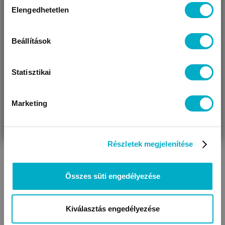
Miben segíthetünk?
Elengedhetetlen
kiválasztása
Úgy látjuk, most jársz nálunk először!
Beállítások
Játszószőnyegek,
Habtapik,
babatornáztatók
játszószőnyegek
Statisztikai
Marketing
VÁRANDÓS
SZÜLŐ VAGYOK
AJÁNDÉKOT
VAGYOK
KERESEK
Részletek megjelenítése
Összes süti engedélyezése
Kézügyesség fejlesztő
Építők, illesztő játékok
játékok
Kiválasztás engedélyezése