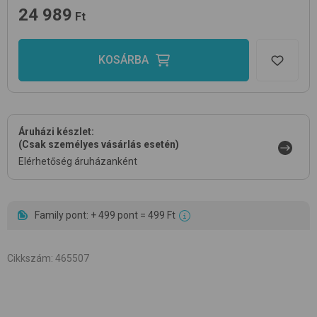
24 989
Ft
KOSÁRBA
Áruházi készlet:
(Csak személyes vásárlás esetén)
Elérhetőség áruházanként
Family pont: + 499 pont = 499 Ft
Cikkszám
:
465507