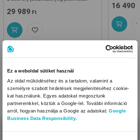
16 490
F
29 989
Ft
Ez a weboldal sütiket használ
Az oldal működéséhez és a tartalom, valamint a
személyre szabott hirdetések megjelenítéséhez cookie-
KAPCSOLÓDÓ KATEGÓRIÁK
kat használunk. Egyes adatokat megosztunk
partnereinkkel, köztük a Google-lel. További információ
arról, hogyan használja a Google az adatokat:
Google
Business Data Responsibility
.
BEZÁR
Hozzájárulás