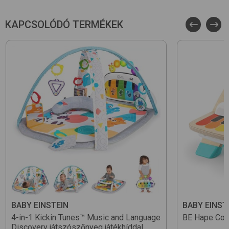
KAPCSOLÓDÓ TERMÉKEK
BABY EINSTEIN
BABY EINST
4-in-1 Kickin Tunes™ Music and Language
BE Hape Col
Discovery
játszószőnyeg játékhíddal