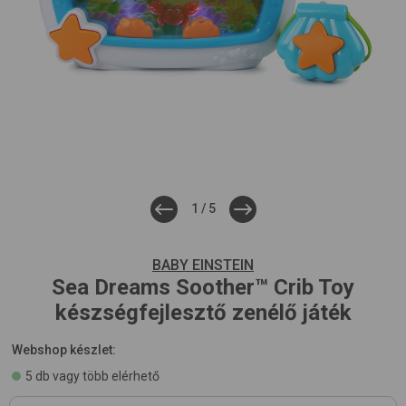
1
/
5
BABY EINSTEIN
Sea Dreams Soother™ Crib Toy
készségfejlesztő zenélő játék
Webshop készlet:
5 db vagy több elérhető