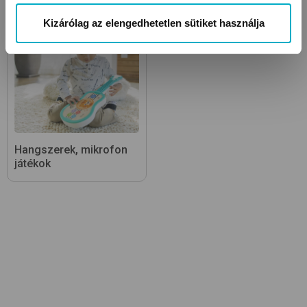
Kizárólag az elengedhetetlen sütiket használja
Hangszerek, mikrofon
játékok