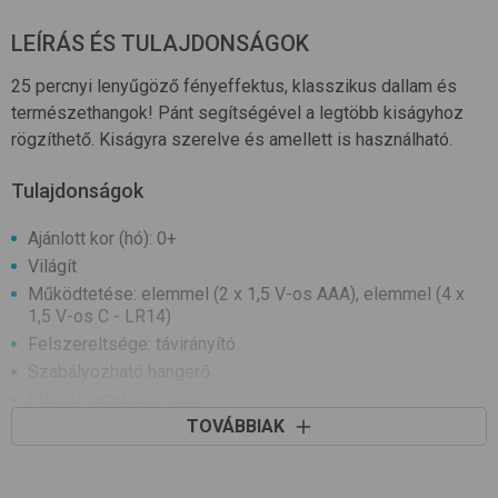
LEÍRÁS ÉS TULAJDONSÁGOK
25 percnyi lenyűgöző fényeffektus, klasszikus dallam és
természethangok! Pánt segítségével a legtöbb kiságyhoz
rögzíthető. Kiságyra szerelve és amellett is használható.
Tulajdonságok
Ajánlott kor (hó): 0+
Világít
Működtetése: elemmel (2 x 1,5 V-os AAA), elemmel (4 x
1,5 V-os C - LR14)
Felszereltsége: távirányító
Szabályozható hangerő
Elemet tartalmaz: nem
TOVÁBBIAK
Hangot ad