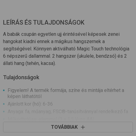
LEÍRÁS ÉS TULAJDONSÁGOK
A babák csupán egyetlen ujj érintésével képesek zenei
hangokat kiadni ennek a mágikus hangszernek a
segítségével. Könnyen aktiválható Magic Touch technológia
6 népszerű dallammal. 2 hangszer (ukulele, bendzsó) és 2
állati hang (tehén, kacsa).
Tulajdonságok
Figyelem! A termék formája, színe és mintája eltérhet a
képen láthatótól
Ajánlott kor (hó): 6-36
Anyaga: fa, műanyag, FSC®-tanúsítvánnyal rendelkező fa
Működtetése: elemmel (3 x 1,5 V-os AA)
Fejleszti: motoros készséget, zenei készséget, hallást,
TOVÁBBIAK
ok-okozat megértését