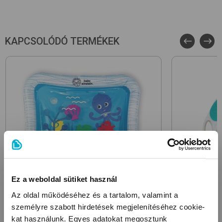
Fából készült játék
Szabályozható hangerő
Zenél
KAPCSOLÓDÓ TERMÉKEK
Dallamok száma: 6
Elemet tartalmaz: rövid élettartamú próbaelemet
Játékmódok száma 2
Ez a weboldal sütiket használ
Az oldal működéséhez és a tartalom, valamint a
személyre szabott hirdetések megjelenítéséhez cookie-
BABY EINSTEIN
BABY EINST
kat használunk. Egyes adatokat megosztunk