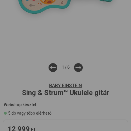
1
/
6
BABY EINSTEIN
Sing & Strum™ Ukulele
gitár
Webshop készlet:
5 db vagy több elérhető
12 999
Ft