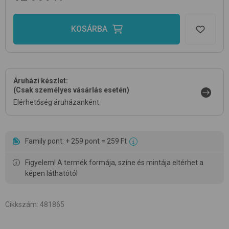
KOSÁRBA
Áruházi készlet:
(Csak személyes vásárlás esetén)
Elérhetőség áruházanként
Family pont: + 259 pont = 259 Ft
Figyelem! A termék formája, színe és mintája eltérhet a
képen láthatótól
Cikkszám
:
481865