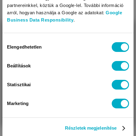
Water Mat
Blue
vizes játszószőnyeg
Grip & Spin O
partnereinkkel, köztük a Google-lel. További információ
arról, hogyan használja a Google az adatokat:
Google
7 599
3 989
Ft
Ft
Business Data Responsibility
.
BEZÁR
Miben segíthetünk?
Hozzájárulás
Elengedhetetlen
kiválasztása
Úgy látjuk, most jársz nálunk először!
Beállítások
KAPCSOLÓDÓ KATEGÓRIÁK
Statisztikai
Marketing
VÁRANDÓS
SZÜLŐ VAGYOK
AJÁNDÉKOT
VAGYOK
KERESEK
Részletek megjelenítése