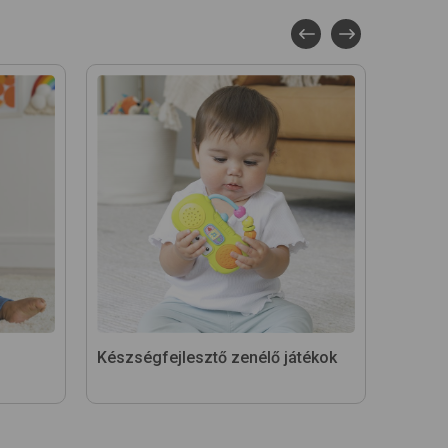
Készségfejlesztő zenélő játékok
Tanuló