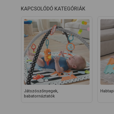
KAPCSOLÓDÓ KATEGÓRIÁK
Játszószőnyegek,
Habtap
babatornáztatók