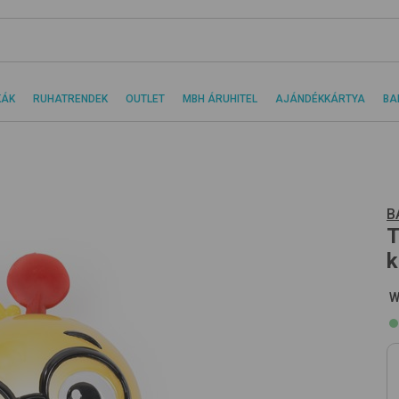
KÁK
RUHATRENDEK
OUTLET
MBH ÁRUHITEL
AJÁNDÉKKÁRTYA
BA
B
T
k
W