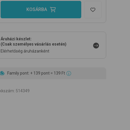
KOSÁRBA
Áruházi készlet:
(Csak személyes vásárlás esetén)
Elérhetőség áruházanként
Family pont: + 139 pont = 139 Ft
ikkszám
:
514349