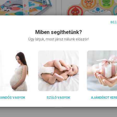
BEZ
Miben segíthetünk?
Úgy látjuk, most jársz nálunk először!
INSTEIN
BABY EINSTEIN
Kickin Tunes™ Music and
Magic Touch Drums™ Woode
ge Discovery
játszószőnyeg
Musical Toy
dob
ddal
17 990
Ft
89
Ft
RANDÓS VAGYOK
SZÜLŐ VAGYOK
AJÁNDÉKOT KER