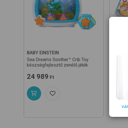
BABY EINSTEIN
BABY E
Sea Dreams Soother™ Crib Toy
4-in-1 
készségfejlesztő zenélő játék
Langua
játékhí
24 989
Ft
29 9
VÁ