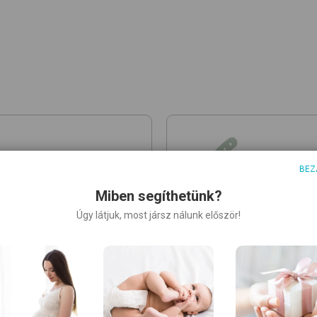
BEZ
Miben segíthetünk?
Úgy látjuk, most jársz nálunk először!