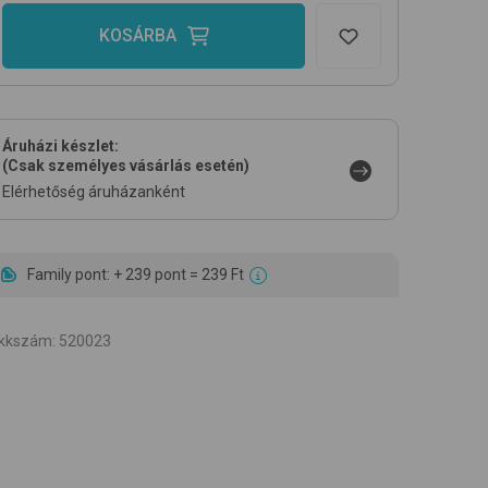
KOSÁRBA
Áruházi készlet:
(Csak személyes vásárlás esetén)
Elérhetőség áruházanként
Family pont: + 239 pont = 239 Ft
ikkszám
:
520023