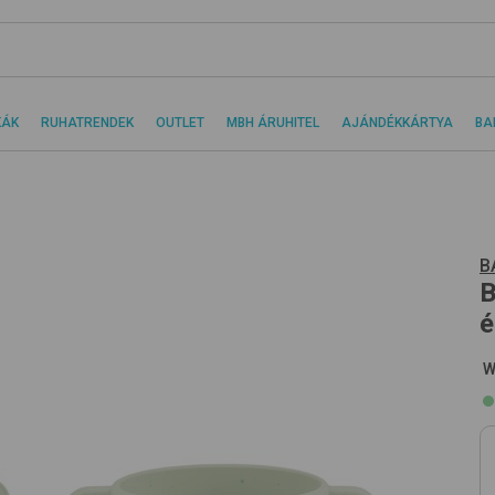
KÁK
RUHATRENDEK
OUTLET
MBH ÁRUHITEL
AJÁNDÉKKÁRTYA
BA
B
B
é
W