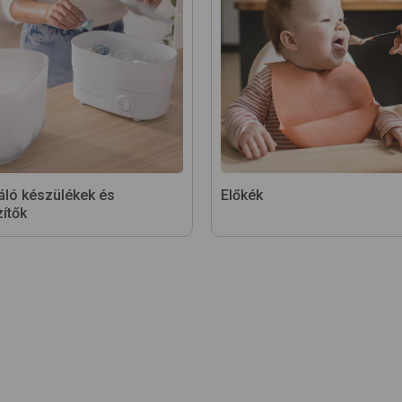
záló készülékek és
Előkék
ítők