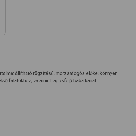
rtalma: állítható rögzítésű, morzsafogós előke; könnyen
első falatokhoz; valamint laposfejű baba kanál.