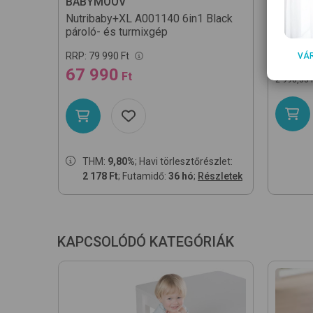
BABYMOOV
BABYM
Nutribaby+XL A001140 6in1
Black
Isy Bo
pároló- és turmixgép
italtáro
RRP:
79 990 Ft
17 9
VÁ
67 990
Ft
2 998,33 
THM:
9,80%
; Havi törlesztőrészlet:
2 178 Ft
; Futamidő:
36 hó
;
Részletek
KAPCSOLÓDÓ KATEGÓRIÁK