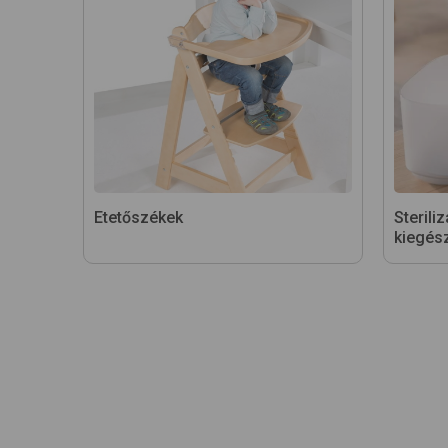
Etetőszékek
Sterili
kiegész