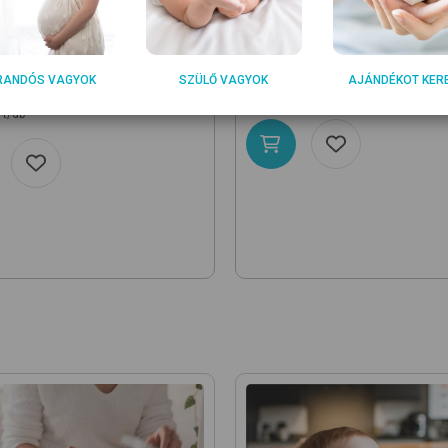
OOV
BABYMOOV
wls 250ml 6db
étel és
BIB ISY Set of 2 silicone bib
ló
6 990
Ft
90
RANDÓS VAGYOK
SZÜLŐ VAGYOK
AJÁNDÉKOT KER
Ft
3 495,00 Ft/db
Ft/db