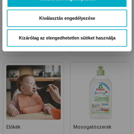
Kiválasztás engedélyezése
Kizárólag az elengedhetetlen sütiket használja
Sterilizáló készülékek és
Etetőszékek
kiegészítők
Előkék
Mosogatószerek