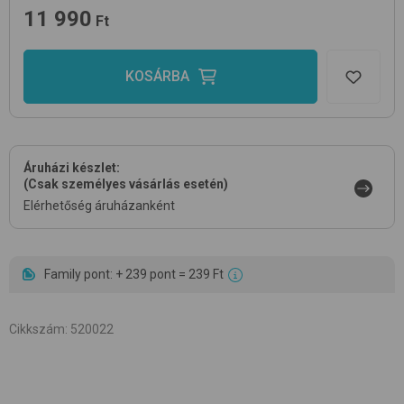
11 990
Ft
KOSÁRBA
Áruházi készlet:
(Csak személyes vásárlás esetén)
Elérhetőség áruházanként
Family pont: + 239 pont = 239 Ft
Cikkszám
:
520022