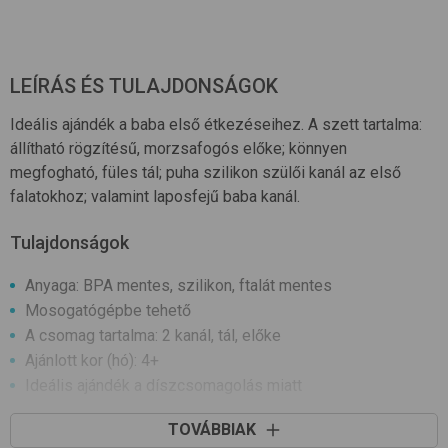
LEÍRÁS ÉS TULAJDONSÁGOK
Ideális ajándék a baba első étkezéseihez. A szett tartalma:
állítható rögzítésű, morzsafogós előke; könnyen
megfogható, füles tál; puha szilikon szülői kanál az első
falatokhoz; valamint laposfejű baba kanál.
Tulajdonságok
Anyaga: BPA mentes, szilikon, ftalát mentes
Mosogatógépbe tehető
A csomag tartalma: 2 kanál, tál, előke
Ajánlott kor (hó): 4+
Ideális ajándék a díszcsomagolás miatt
TOVÁBBIAK