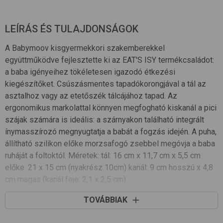
LEÍRÁS ÉS TULAJDONSÁGOK
A Babymoov kisgyermekkori szakemberekkel
együttműködve fejlesztette ki az EAT'S ISY termékcsaládot:
a baba igényeihez tökéletesen igazodó étkezési
kiegészítőket. Csúszásmentes tapadókorongjával a tál az
asztalhoz vagy az etetőszék tálcájához tapad. Az
ergonomikus markolattal könnyen megfogható kiskanál a pici
szájak számára is ideális: a szárnyakon található integrált
ínymasszírozó megnyugtatja a babát a fogzás idején. A puha,
állítható szilikon előke morzsafogó zsebbel megóvja a baba
ruháját a foltoktól. Méretek: tál: 16 cm x 11,7 cm x 5,5 cm
előke: 21 x 15 cm (nyakrész 10cm) kanál: 9 cm hosszú x 4,8
cm magas (kanál feje: 2,1 x 2,5 cm)
TOVÁBBIAK
Tulajdonságok