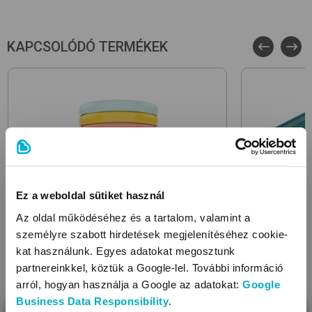
Anyaga: BPA mentes, ftalát mentes
Mikrohullámú sütőbe tehető
Mosogatógépbe tehető
KAPCSOLÓDÓ TERMÉKEK
A csomag tartalma: kanál, tál, előke
Ajánlott kor (hó): 6-12
Puha és csúszásmentes nyél, így könnyen meg tudják
fogni a gyerekek
Csúszásgátló talp
Ez a weboldal sütiket használ
Az oldal működéséhez és a tartalom, valamint a
személyre szabott hirdetések megjelenítéséhez cookie-
kat használunk. Egyes adatokat megosztunk
partnereinkkel, köztük a Google-lel. További információ
arról, hogyan használja a Google az adatokat:
Google
BABYMOOV
BABYMOOV
Business Data Responsibility
.
Babybol180ml 6db
étel és italtároló
ISY Silicon P