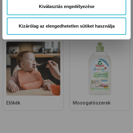
Kiválasztás engedélyezése
Sterilizáló készülékek és
Etetőszékek
kiegészítők
Kizárólag az elengedhetetlen sütiket használja
Előkék
Mosogatószerek