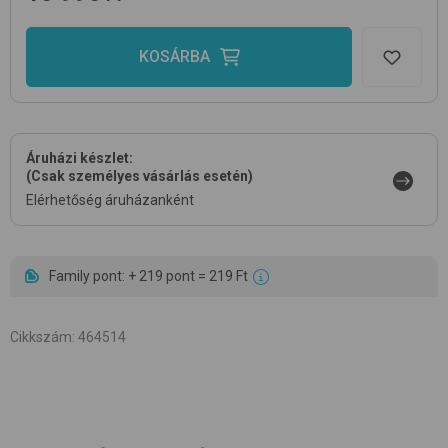
KOSÁRBA
Áruházi készlet:
(Csak személyes vásárlás esetén)
Elérhetőség áruházanként
Family pont: + 219 pont = 219 Ft
Cikkszám
:
464514