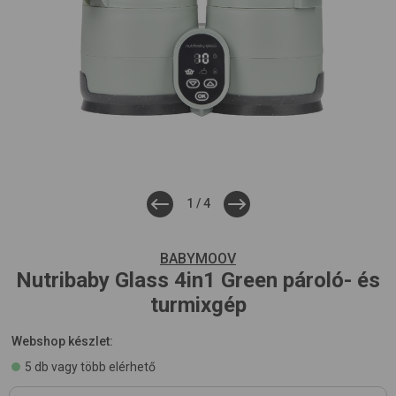
1
/
4
BABYMOOV
Nutribaby Glass 4in1
Green
pároló- és
turmixgép
Webshop készlet:
5 db vagy több elérhető