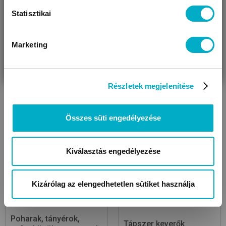
Statisztikai
Marketing
VÁRANDÓS
SZÜLŐ VAGYOK
AJÁNDÉKOT
VAGYOK
KERESEK
Etetőszékek
Előkék
Részletek megjelenítése
Összes süti engedélyezése
Kiválasztás engedélyezése
Kizárólag az elengedhetetlen sütiket használja
Poharak, tányérok,
Tápszer keverők