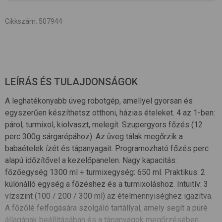
Cikkszám
:
507944
LEÍRÁS ÉS TULAJDONSÁGOK
A leghatékonyabb üveg robotgép, amellyel gyorsan és
egyszerűen készíthetsz otthoni, házias ételeket. 4 az 1-ben:
párol, turmixol, kiolvaszt, melegít. Szupergyors főzés (12
perc 300g sárgarépához). Az üveg tálak megőrzik a
babaételek ízét és tápanyagait. Programozható főzés perc
alapú időzítővel a kezelőpanelen. Nagy kapacitás:
főzőegység 1300 ml + turmixegység: 650 ml. Praktikus: 2
különálló egység a főzéshez és a turmixoláshoz. Intuitív: 3
vízszint (100 / 200 / 300 ml) az ételmennyiséghez igazítva.
A főzőlé felfogására szolgáló tartállyal, amely segít a püré
állagának beállításában és a tápanyagok megőrzésében.