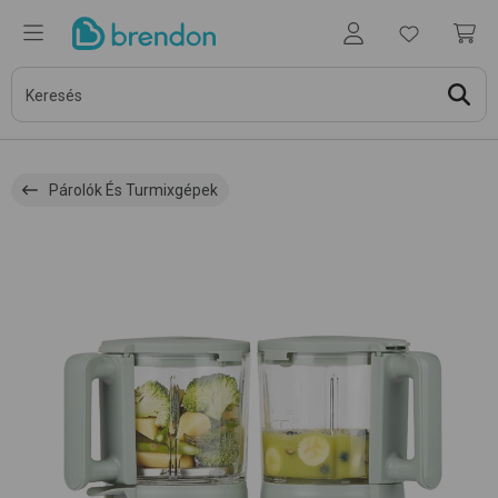
Párolók És Turmixgépek