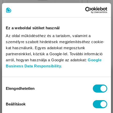
Működtetése: hálózatról
Anyaga: BPA mentes, műanyag, üveg, rozsdamentes acél
BPA mentes
BABYMOOV
BABYMOOV
Babybols 250ml 6 db
étel és italtároló
Babybols Gl
Ez a weboldal sütiket használ
4 690
8 990
Az oldal működéséhez és a tartalom, valamint a
Ft
Ft
személyre szabott hirdetések megjelenítéséhez cookie-
781,67 Ft/db
2 247,50 Ft/db
kat használunk. Egyes adatokat megosztunk
partnereinkkel, köztük a Google-lel. További információ
arról, hogyan használja a Google az adatokat:
Google
Business Data Responsibility
.
BEZÁR
Miben segíthetünk?
Hozzájárulás
Elengedhetetlen
kiválasztása
Úgy látjuk, most jársz nálunk először!
KAPCSOLÓDÓ KATEGÓRIÁK
Beállítások