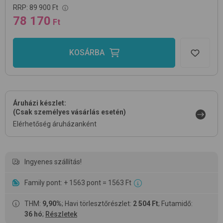
RRP:
89 900 Ft
78 170
Ft
KOSÁRBA
Áruházi készlet:
(Csak személyes vásárlás esetén)
Elérhetőség áruházanként
Ingyenes szállítás!
Family pont: + 1563 pont = 1563 Ft
THM:
9,90%
; Havi törlesztőrészlet:
2 504 Ft
; Futamidő:
36 hó
;
Részletek