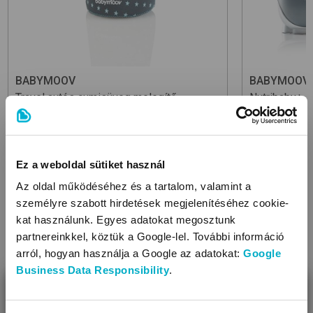
BABYMOOV
BABYMOOV
Travel
autós cumisüveg melegítő
Nutribaby+ 
turmixgép
10 990
Ft
RRP:
69 990 F
57 990
F
Ez a weboldal sütiket használ
Az oldal működéséhez és a tartalom, valamint a
személyre szabott hirdetések megjelenítéséhez cookie-
kat használunk. Egyes adatokat megosztunk
partnereinkkel, köztük a Google-lel. További információ
THM:
9,9
arról, hogyan használja a Google az adatokat:
Google
1 858 Ft
; 
Business Data Responsibility
.
BEZÁR