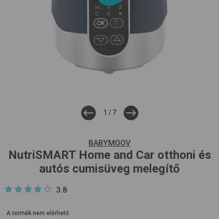
1
/
7
BABYMOOV
NutriSMART Home and Car
otthoni és
autós cumisüveg melegítő
3.8
A termék nem elérhető