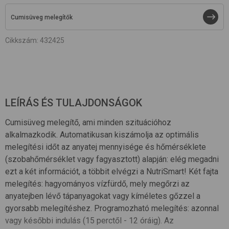
Cumisüveg melegítők
Cikkszám
:
432425
LEÍRÁS ÉS TULAJDONSÁGOK
Cumisüveg melegítő, ami minden szituációhoz
alkalmazkodik. Automatikusan kiszámolja az optimális
melegítési időt az anyatej mennyisége és hőmérséklete
(szobahőmérséklet vagy fagyasztott) alapján: elég megadni
ezt a két információt, a többit elvégzi a NutriSmart! Két fajta
melegítés: hagyományos vízfürdő, mely megőrzi az
anyatejben lévő tápanyagokat vagy kíméletes gőzzel a
gyorsabb melegítéshez. Programozható melegítés: azonnal
vagy későbbi indulás (15 perctől - 12 óráig). Az