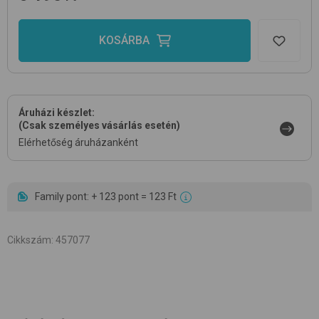
KOSÁRBA
Áruházi készlet:
(Csak személyes vásárlás esetén)
Elérhetőség áruházanként
Family pont: + 123 pont = 123 Ft
Cikkszám
:
457077