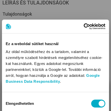
LEÍRÁS ÉS TULAJDONSÁGOK
Tulajdonságok
Védett rész: az első ülés háttámlája
Rögzíthető: gépkocsi első üléseinek háttámlájára
Rögzítés módja: csatokkal, gumipánttal
Számos zseb a tárolásra
Ez a weboldal sütiket használ
Anyaga: poliészter
Az oldal működéséhez és a tartalom, valamint a
Tisztítása: enyhén szappanos vízzel és szivaccsal
személyre szabott hirdetések megjelenítéséhez cookie-
kat használunk. Egyes adatokat megosztunk
partnereinkkel, köztük a Google-lel. További információ
arról, hogyan használja a Google az adatokat:
Google
Business Data Responsibility
.
BEZÁR
Miben segíthetünk?
Hozzájárulás
Elengedhetetlen
kiválasztása
Úgy látjuk, most jársz nálunk először!