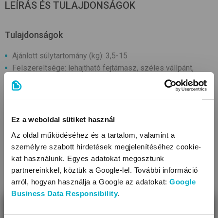
LEÍRÁS ÉS TULAJDONSÁGOK
Tulajdonságok
Ajánlott súlytartomány (kg): 3,5-15
Felszereltsége: lehajtható fejtámasz, széles vállpánt,
derékheveder
Pozíciók: szülő felé néző pozíció, előre néző pozíció, háti
hordozó pozíció, csípőn hordozó pozíció
Tisztítása: 30°C-on
Ez a weboldal sütiket használ
Ajánlott kor (hó): 0-36
Az oldal működéséhez és a tartalom, valamint a
Belső szélessége állítható
személyre szabott hirdetések megjelenítéséhez cookie-
Használat gyakorisága alkalmi
kat használunk. Egyes adatokat megosztunk
Anyaga: poliészter
partnereinkkel, köztük a Google-lel. További információ
TOVÁBBIAK
arról, hogyan használja a Google az adatokat:
Google
Business Data Responsibility
.
BEZÁR