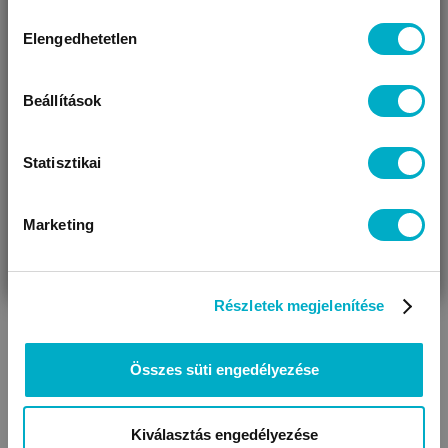
Miben segíthetünk?
Hozzájárulás
Elengedhetetlen
kiválasztása
Úgy látjuk, most jársz nálunk először!
Beállítások
Statisztikai
Marketing
VÁRANDÓS
SZÜLŐ VAGYOK
AJÁNDÉKOT
VAGYOK
KERESEK
Részletek megjelenítése
Összes süti engedélyezése
Kiválasztás engedélyezése