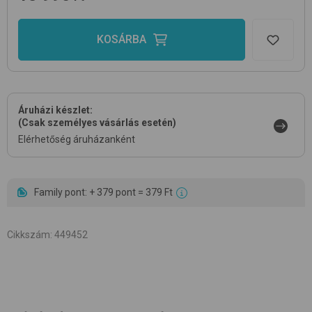
KOSÁRBA
Áruházi készlet:
(Csak személyes vásárlás esetén)
Elérhetőség áruházanként
Family pont: + 379 pont = 379 Ft
Cikkszám
:
449452