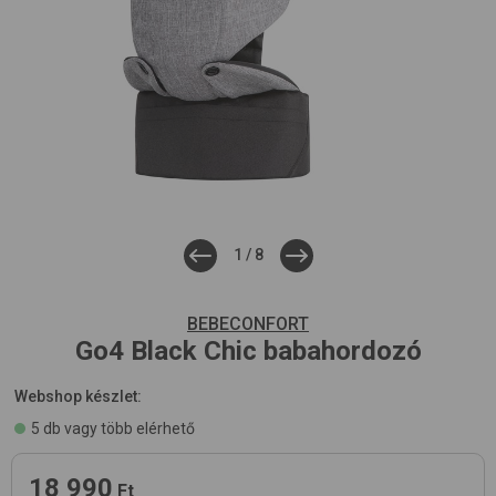
1
/
8
BEBECONFORT
Go4
Black Chic
babahordozó
Webshop készlet:
5 db vagy több elérhető
18 990
Ft