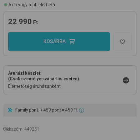
5 db vagy több elérhető
22 990
Ft
KOSÁRBA
Áruházi készlet:
(Csak személyes vásárlás esetén)
Elérhetőség áruházanként
Family pont: + 459 pont = 459 Ft
Cikkszám
:
449251