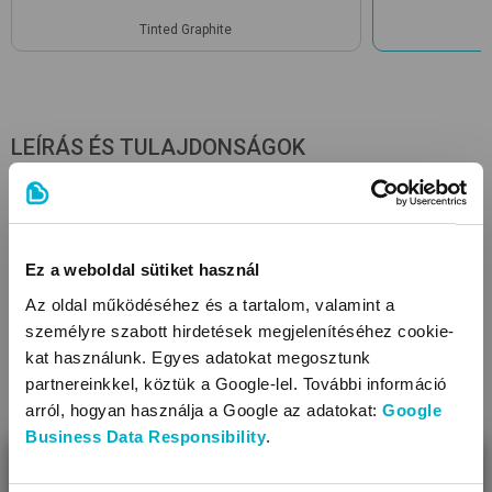
Tinted Graphite
LEÍRÁS ÉS TULAJDONSÁGOK
Tulajdonságok
Fekvőfelület mérete (cm): 120x60
Ez a weboldal sütiket használ
Könnyen összecsukható, kinyitható
Súlya (kg): 7,8
Az oldal működéséhez és a tartalom, valamint a
A huzat tisztítása: közvetlen tisztítással
személyre szabott hirdetések megjelenítéséhez cookie-
Terhelhetősége (max. kg): 15
kat használunk. Egyes adatokat megosztunk
Mérete összecsukva - HxSzxM (cm): 76x21x22
partnereinkkel, köztük a Google-lel. További információ
Ajánlott kor (év): 0+
arról, hogyan használja a Google az adatokat:
Google
Felszereltsége: hordtáska
Business Data Responsibility
.
BEZÁR