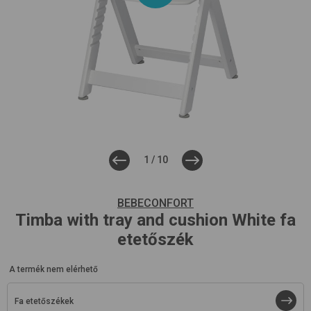
1
/
10
BEBECONFORT
Timba with tray and cushion
White
fa
etetőszék
A termék nem elérhető
Fa etetőszékek