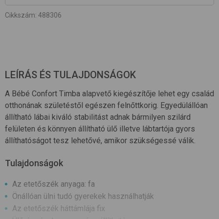
Cikkszám
:
488306
LEÍRÁS ÉS TULAJDONSÁGOK
A Bébé Confort Timba alapvető kiegészítője lehet egy család
otthonának születéstől egészen felnőttkorig. Egyedülállóan
állítható lábai kiváló stabilitást adnak bármilyen szilárd
felületen és könnyen állítható ülő illetve lábtartója gyors
állíthatóságot tesz lehetővé, amikor szükségessé válik.
Tulajdonságok
Az etetőszék anyaga: fa
Önállóan ülni tudó gyerekek használhatják
Az etetőszék háttámlája fix