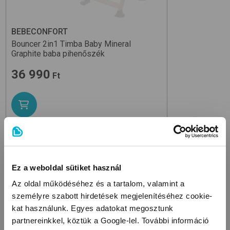
BEBECONFORT
Bouncer 2in1 Timba Baby
Mineral
Graphite
baba pihenőszék
36 990
Ft
Ez a weboldal sütiket használ
KAPCSOLÓDÓ KATEGÓRIÁK
Az oldal működéséhez és a tartalom, valamint a
személyre szabott hirdetések megjelenítéséhez cookie-
kat használunk. Egyes adatokat megosztunk
partnereinkkel, köztük a Google-lel. További információ