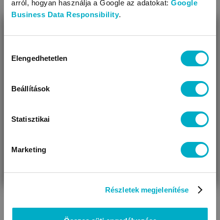
arról, hogyan használja a Google az adatokat:
Google
Business Data Responsibility
.
BEZÁR
Miben segíthetünk?
Hozzájárulás
Elengedhetetlen
kiválasztása
Úgy látjuk, most jársz nálunk először!
Kiegészítők
Ételek és italok
etetőszékhez
Beállítások
Statisztikai
Marketing
VÁRANDÓS
SZÜLŐ VAGYOK
AJÁNDÉKOT
VAGYOK
KERESEK
Részletek megjelenítése
Poharak, tányérok,
Előkék
evőszközök, termoszok