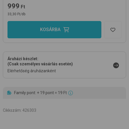
999
Ft
33,30 Ft/db
KOSÁRBA
Áruházi készlet:
(Csak személyes vásárlás esetén)
Elérhetőség áruházanként
Family pont: + 19 pont = 19 Ft
Cikkszám
:
426303