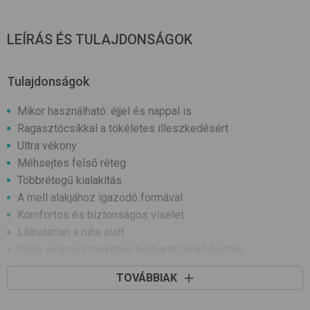
LEÍRÁS ÉS TULAJDONSÁGOK
Tulajdonságok
Mikor használható: éjjel és nappal is
Ragasztócsíkkal a tökéletes illeszkedésért
Ultra vékony
Méhsejtes felső réteg
Többrétegű kialakítás
A mell alakjához igazodó formával
Komfortos és biztonságos viselet
Láthatatlan a ruha alatt
Puha selymes tapintású bőrbarát belső borítás
Nagy nedvszívó képességgel rendelkezik
TOVÁBBIAK
Kiszerelés (db): 30
Légáteresztő