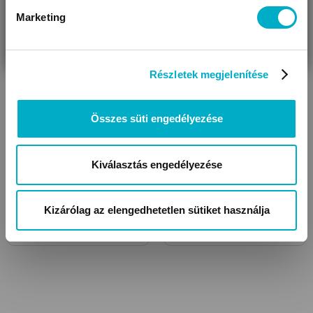
Marketing
VÁRANDÓS
SZÜLŐ VAGYOK
AJÁNDÉKOT
VAGYOK
KERESEK
Tejgyűjtő kagylók
Melltörlő kendők
Részletek megjelenítése
Összes süti engedélyezése
Kiválasztás engedélyezése
Kizárólag az elengedhetetlen sütiket használja
Szoptatós melltartók
Bimbóvédő krémek