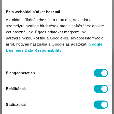
használható szülés utáni bugyi
819
Ft
Ez a weboldal sütiket használ
1 099
Ft
81,90 Ft/db
Az oldal működéséhez és a tartalom, valamint a
549,50 Ft/db
személyre szabott hirdetések megjelenítéséhez cookie-
kat használunk. Egyes adatokat megosztunk
partnereinkkel, köztük a Google-lel. További információ
arról, hogyan használja a Google az adatokat:
Google
Business Data Responsibility
.
BEZÁR
KAPCSOLÓDÓ KATEGÓRIÁK
Miben segíthetünk?
Hozzájárulás
Elengedhetetlen
kiválasztása
Úgy látjuk, most jársz nálunk először!
Beállítások
Statisztikai