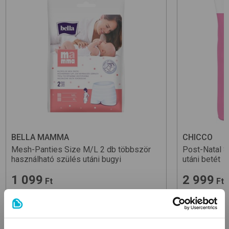
BELLA MAMMA
CHICCO
Mesh-Panties Size M/L 2 db
többször
Post-Natal S
használható szülés utáni bugyi
utáni betét
1 099
2 999
Ft
Ft
549,50 Ft/db
99,97 Ft/db