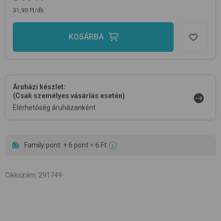
31,90 Ft/db
KOSÁRBA
Áruházi készlet:
(Csak személyes vásárlás esetén)
Elérhetőség áruházanként
Family pont: + 6 pont = 6 Ft
Cikkszám
:
291749