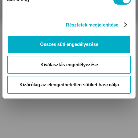
VÁRANDÓS
SZÜLŐ VAGYOK
AJÁNDÉKOT
WC szűkítők
Nedves WC papírok
VAGYOK
KERESEK
Részletek megjelenítése
Összes süti engedélyezése
Kiválasztás engedélyezése
Szülés utáni bugyik
Kizárólag az elengedhetetlen sütiket használja