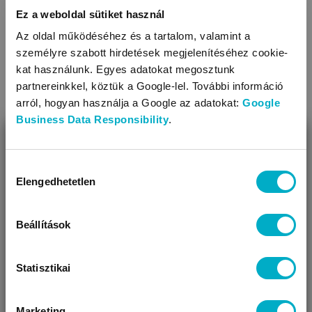
Ez a weboldal sütiket használ
Az oldal működéséhez és a tartalom, valamint a
személyre szabott hirdetések megjelenítéséhez cookie-
kat használunk. Egyes adatokat megosztunk
partnereinkkel, köztük a Google-lel. További információ
arról, hogyan használja a Google az adatokat:
Google
Business Data Responsibility
.
BEZÁR
KAPCSOLÓDÓ KATEGÓRIÁK
Miben segíthetünk?
Hozzájárulás
Elengedhetetlen
kiválasztása
Úgy látjuk, most jársz nálunk először!
Beállítások
Statisztikai
Marketing