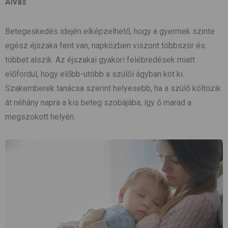
Alvás
Betegeskedés idején elképzelhető, hogy a gyermek szinte
egész éjszaka fent van, napközben viszont többször és
többet alszik. Az éjszakai gyakori felébredések miatt
előfordul, hogy előbb-utóbb a szülői ágyban köt ki.
Szakemberek tanácsa szerint helyesebb, ha a szülő költözik
át néhány napra a kis beteg szobájába, így ő marad a
megszokott helyén.