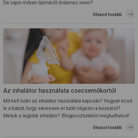
De vajon milyen lázmérőt érdemes venni?
Olvasd tovább
Az inhalátor használata csecsemőkortól
Mit kell tudni az inhalátor használata kapcsán? Hogyan kösd
le a babát, hogy sikeresen el tudd végezni a kezelést?
Melyik a legjobb inhalátor? Blogposztunkból megtudhatod!
Olvasd tovább