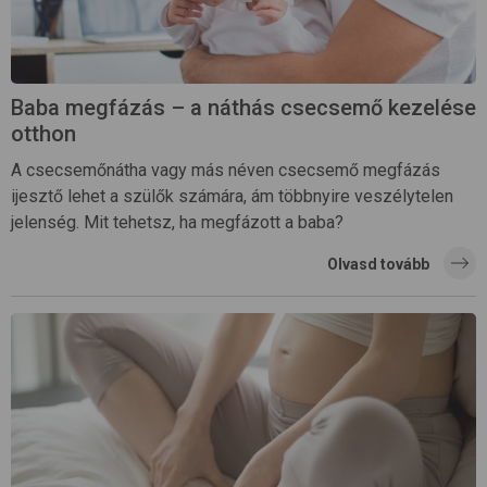
Baba megfázás – a náthás csecsemő kezelése
otthon
A csecsemőnátha vagy más néven csecsemő megfázás
ijesztő lehet a szülők számára, ám többnyire veszélytelen
jelenség. Mit tehetsz, ha megfázott a baba?
Olvasd tovább