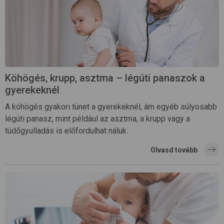
Köhögés, krupp, asztma – légúti panaszok a
gyerekeknél
A köhögés gyakori tünet a gyerekeknél, ám egyéb súlyosabb
légúti panasz, mint például az asztma, a krupp vagy a
tüdőgyulladás is előfordulhat náluk.
Olvasd tovább