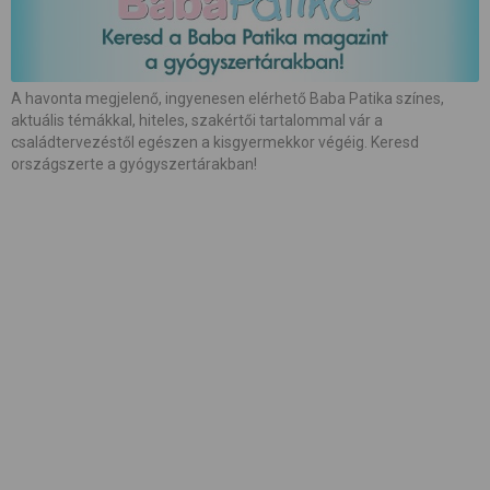
#
babamasszázs
#
babaszoba
#
beszédfejlődés
#
betegség
A havonta megjelenő, ingyenesen elérhető Baba Patika színes,
aktuális témákkal, hiteles, szakértői tartalommal vár a
#
biztonság
#
bőrápolás
#
család
családtervezéstől egészen a kisgyermekkor végéig. Keresd
országszerte a gyógyszertárakban!
#
családalapítás
#
császármetszés
#
egészség
#
etetés
#
etetőszék
#
farsang
#
fejlesztés
#
fejlődés
#
fogápolás
#
fogzás
#
fotózás
#
gátmetszés
#
gyerekcipő
#
gyereknevelés
#
gyerekülés
#
gyermekágy
#
hallás
#
hasfájás