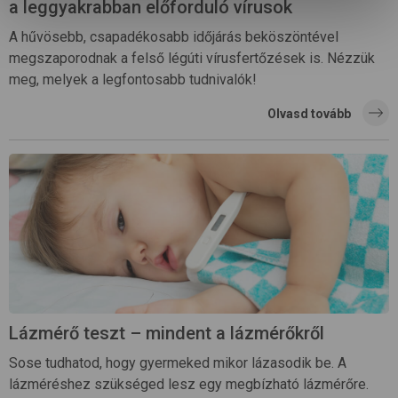
a leggyakrabban előforduló vírusok
A hűvösebb, csapadékosabb időjárás beköszöntével
megszaporodnak a felső légúti vírusfertőzések is. Nézzük
meg, melyek a legfontosabb tudnivalók!
Olvasd tovább
Lázmérő teszt – mindent a lázmérőkről
Sose tudhatod, hogy gyermeked mikor lázasodik be. A
lázméréshez szükséged lesz egy megbízható lázmérőre.