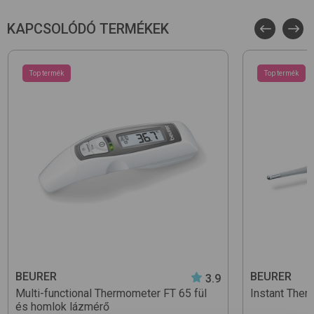
KAPCSOLÓDÓ TERMÉKEK
Top termék
Top termék
BEURER
BEURER
3.9
Multi-functional Thermometer FT 65
fül
Instant The
és homlok lázmérő