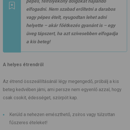
pépes, félfolyékony dolgokat hajlandó
elfogadni. Nem szabad erőltetni a darabos
vagy pépes ételt, nyugodtan lehet adni
helyette – akár főétkezés gyanánt is – egy
üveg tápszert, ha azt szívesebben elfogadja
a kis beteg!
A helyes étrendről
Az étrend összeállításánál légy megengedő, próbálj a kis
beteg kedvében járni, ami persze nem egyenlő azzal, hogy
csak csokit, édességet, szörpöt kap.
Kerüld a nehezen emészthető, zsíros vagy túlzottan
fűszeres ételeket!