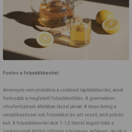
Fontos a folyadékbevitel
Amennyire nem probléma a csökkent táplálékbevitel, annál
fontosabb a megfelelő folyadékellátás. A gyermekkori
vírusfertőzések általában lázzal járnak. A lázas beteg a
verejtékezéssel sok folyadékot és sót veszít, amit pótolni
kell. A folyadékbevitel akár 1-1,5 literrel legyen több a
szokásosnál! Kitűnő sóforrás a húsleves, erőleves, de jók a