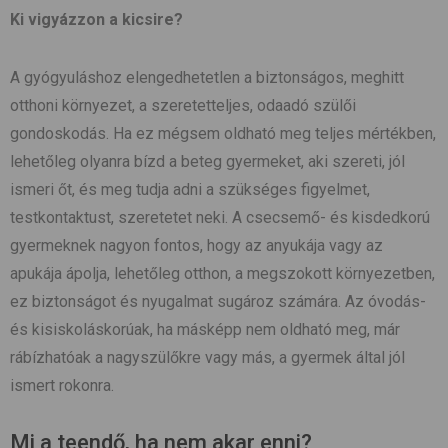
Ki vigyázzon a kicsire?
A gyógyuláshoz elengedhetetlen a biztonságos, meghitt
otthoni környezet, a szeretetteljes, odaadó szülői
gondoskodás. Ha ez mégsem oldható meg teljes mértékben,
lehetőleg olyanra bízd a beteg gyermeket, aki szereti, jól
ismeri őt, és meg tudja adni a szükséges figyelmet,
testkontaktust, szeretetet neki. A csecsemő- és kisdedkorú
gyermeknek nagyon fontos, hogy az anyukája vagy az
apukája ápolja, lehetőleg otthon, a megszokott környezetben,
ez biztonságot és nyugalmat sugároz számára. Az óvodás-
és kisiskoláskorúak, ha másképp nem oldható meg, már
rábízhatóak a nagyszülőkre vagy más, a gyermek által jól
ismert rokonra.
Mi a teendő, ha nem akar enni?