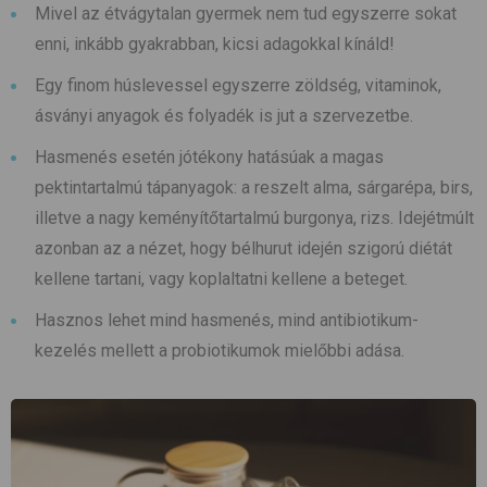
Mivel az étvágytalan gyermek nem tud egyszerre sokat
enni, inkább gyakrabban, kicsi adagokkal kínáld!
Egy finom húslevessel egyszerre zöldség, vitaminok,
ásványi anyagok és folyadék is jut a szervezetbe.
Hasmenés esetén jótékony hatásúak a magas
pektintartalmú tápanyagok: a reszelt alma, sárgarépa, birs,
illetve a nagy keményítőtartalmú burgonya, rizs. Idejétmúlt
azonban az a nézet, hogy bélhurut idején szigorú diétát
kellene tartani, vagy koplaltatni kellene a beteget.
Hasznos lehet mind hasmenés, mind antibiotikum-
kezelés mellett a probiotikumok mielőbbi adása.