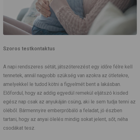
Szoros testkontaktus
A napi rendszeres sétát, játszóterezést egy időre félre kell
tennetek, annál nagyobb szükség van azokra az ötletekre,
amelyekkel le tudod kötni a figyelmét bent a lakásban.
Előfordul, hogy az addig egyedül remekül eljátszó kisded
egész nap csak az anyukáján csüng, aki le sem tudja tenni az
öléből. Bármennyire emberpróbáló a feladat, jó észben
tartani, hogy az anyai ölelés mindig sokat jelent, sőt, néha
csodákat tesz.