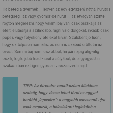
Ha beteg a gyermek – legyen az egy egyszerű nátha, hurutos
betegség, láz vagy gyomor-bélhurut –, az étvágyán szinte
rögtön megérezni, hogy valami baj van: csak piszkálja az
ételt, elutasítja a szilárdabb, rágni való dolgokat, inkább csak
pépes vagy folyékony ételeket kíván. Szülőként jó tudni,
hogy ez teljesen normális, és nem is szabad erőltetni az
evést. Semmi baj nem lesz abból, ha pár napig alig-alig
eszik, legfeljebb lead kicsit a súlyából, de a gyógyulási
szakaszban ezt igen gyorsan visszaszedi majd.
TIPP: Az étrendre vonatkozóan általános
szabály, hogy vissza lehet térni ez eggyel
korábbi „lépcsőre”: a nagyobb csecsemő újra
csak szopizik, a bölcsiskorú leginkább a