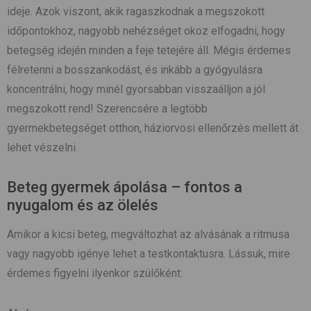
ideje. Azok viszont, akik ragaszkodnak a megszokott
időpontokhoz, nagyobb nehézséget okoz elfogadni, hogy
betegség idején minden a feje tetejére áll. Mégis érdemes
félretenni a bosszankodást, és inkább a gyógyulásra
koncentrálni, hogy minél gyorsabban visszaálljon a jól
megszokott rend! Szerencsére a legtöbb
gyermekbetegséget otthon, háziorvosi ellenőrzés mellett át
lehet vészelni.
Beteg gyermek ápolása – fontos a
nyugalom és az ölelés
Amikor a kicsi beteg, megváltozhat az alvásának a ritmusa
vagy nagyobb igénye lehet a testkontaktusra. Lássuk, mire
érdemes figyelni ilyenkor szülőként: