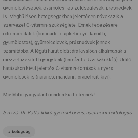
gyümölcslevesek, gyümölcs- és zöldséglevek, présnedvek
is. Meghűléses betegségekben jelentősen növekszik a
szervezet C-vitamin-szükséglete. Ennek fedezésére
citromos italok (limonádé, csipkebogyó, kamilla,
gyümölcstea), gyümölcslevek, présnedvek jönnek
számításba. A légúti hurut oldására kiválóan alkalmasak a
mézzel ízesített gyógyteák (hársfa, bodza, kakukkfű). Üdítő
hatásukon kívül jelentős C-vitamin-források a nyers
gyümölcsök is (narancs, mandarin, grapefruit, kivi).
Mielőbbi gyógyulást minden kis betegnek!
Szerző: Dr. Batta Ildikó gyermekorvos, gyermekinfektológus
#
betegség