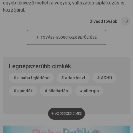
egyéb tényező mellett a vegyes, változatos táplálkozás is
hozzájárul.
Olvasd tovább
TOVÁBBI BLOGCIKKEK BETÖLTÉSE
Legnépszerűbb címkék
#
a baba fejlődése
#
adac teszt
#
ADHD
#
ajándék
#
állattartás
#
allergia
#
alvás
#
anyaság
#
anyatej
AZ ÖSSZES CÍMKE
#
apaság
#
baba neme
#
baba patika
#
babaápolás
#
babakocsi