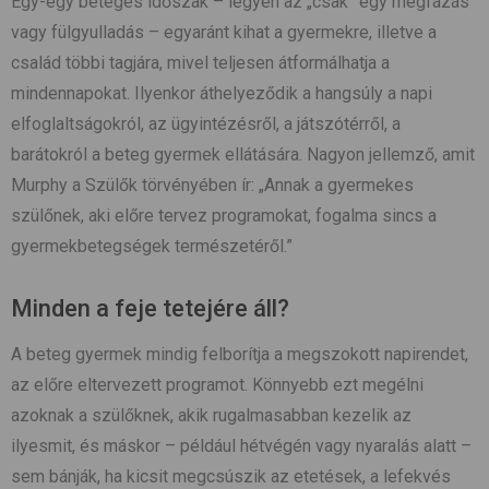
Egy-egy beteges időszak – legyen az „csak” egy megfázás
vagy fülgyulladás – egyaránt kihat a gyermekre, illetve a
család többi tagjára, mivel teljesen átformálhatja a
mindennapokat. Ilyenkor áthelyeződik a hangsúly a napi
elfoglaltságokról, az ügyintézésről, a játszótérről, a
barátokról a beteg gyermek ellátására. Nagyon jellemző, amit
Murphy a Szülők törvényében ír: „Annak a gyermekes
szülőnek, aki előre tervez programokat, fogalma sincs a
gyermekbetegségek természetéről.”
Minden a feje tetejére áll?
A beteg gyermek mindig felborítja a megszokott napirendet,
az előre eltervezett programot. Könnyebb ezt megélni
azoknak a szülőknek, akik rugalmasabban kezelik az
ilyesmit, és máskor – például hétvégén vagy nyaralás alatt –
sem bánják, ha kicsit megcsúszik az etetések, a lefekvés