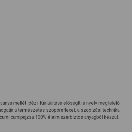
ya mellét idézi. Kialakítása elősegíti a nyelv megfelelő
mogatja a természetes szopóreflexet, a szopizási technika
A cumi cumipajzsa 100% élelmiszerbiztos anyagból készül.