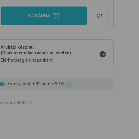
KOSÁRBA
Áruházi készlet:
(Csak személyes vásárlás esetén)
Elérhetőség áruházanként
Family pont: + 99 pont = 99 Ft
ikkszám
:
484417