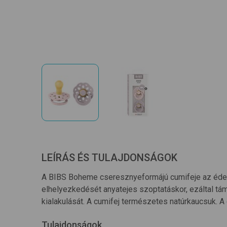
LEÍRÁS ÉS TULAJDONSÁGOK
A BIBS Boheme cseresznyeformájú cumifeje az édesan
elhelyezkedését anyatejes szoptatáskor, ezáltal tá
kialakulását. A cumifej természetes natúrkaucsuk. 
Tulajdonságok