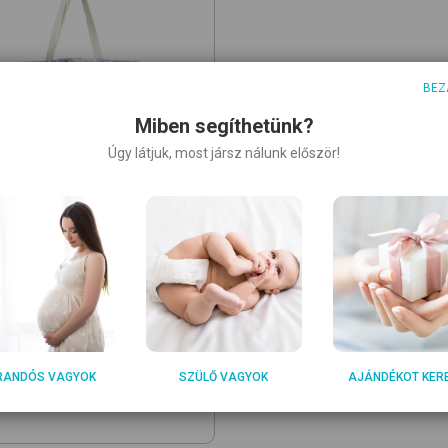
BEZ
Miben segíthetünk?
Úgy látjuk, most jársz nálunk először!
Collection
Flowers-Stripes
lótáska
0
Ft
RANDÓS VAGYOK
SZÜLŐ VAGYOK
AJÁNDÉKOT KER