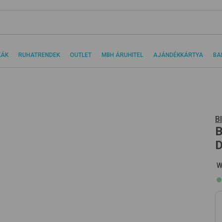
KÁK
RUHATRENDEK
OUTLET
MBH ÁRUHITEL
AJÁNDÉKKÁRTYA
BA
B
B
D
W