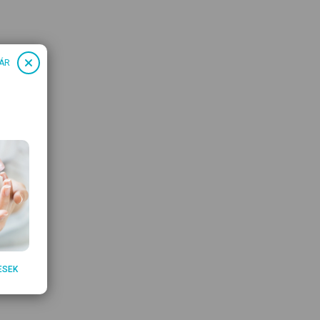
ÁR
ESEK