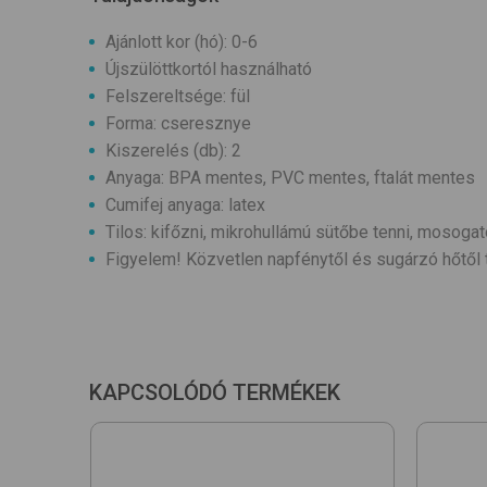
Ajánlott kor (hó): 0-6
Újszülöttkortól használható
Felszereltsége: fül
Forma: cseresznye
Kiszerelés (db): 2
Anyaga: BPA mentes, PVC mentes, ftalát mentes
Cumifej anyaga: latex
Tilos: kifőzni, mikrohullámú sütőbe tenni, mosogat
Figyelem! Közvetlen napfénytől és sugárzó hőtől t
KAPCSOLÓDÓ TERMÉKEK