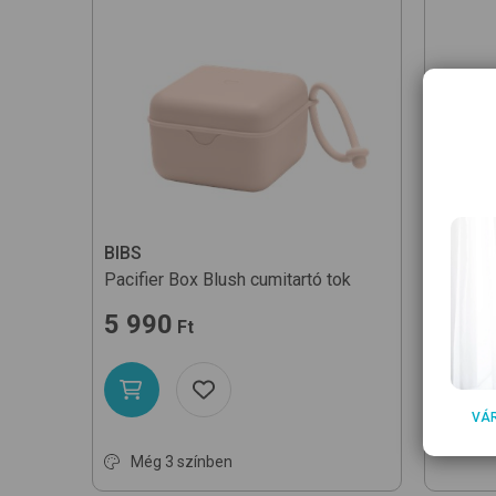
BIBS
BIBS
Pacifier Box
Blush
cumitartó tok
Studio 
bevásár
5 990
Ft
3 29
VÁ
Még 3 színben